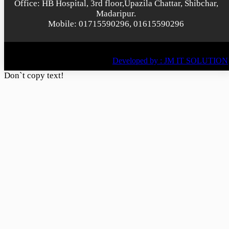
Office: HB Hospital, 3rd floor,Upazila Chattar, Shibchar,
Madaripur.
Mobile: 01715590296, 01615590296
© All rights reserved © 2022
BY
Developed by : JM IT SOLUTION
Don`t copy text!