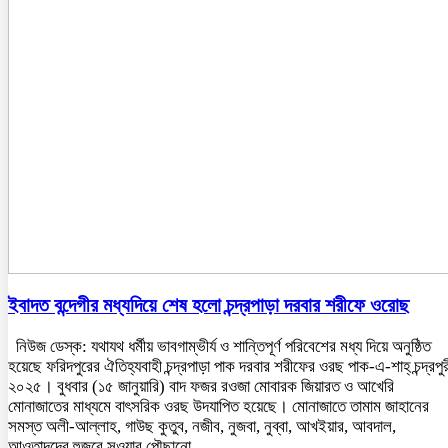
ইবাদত বন্দেগীর মধ্যদিয়ে শেষ হলো চন্দ্রপাড়া দরবার শরীফে ওরোছ
নিউজ ডেস্ক: যথাযথ ধর্মীয় ভাবগাম্ভীর্য ও শান্তিপূর্ণ পরিবেশের মধ্য দিয়ে অনুষ্ঠিত
হয়েছে ফরিদপুরের ঐতিহ্যবাহী চন্দ্রপাড়া পাক দরবার শরীফের ওরছ পাক-এ-শাহ্ চন্দ্রপুর
২০২৫। বুধবার (১৫ জানুয়ারি) বাদ ফজর রওজা মোবারক জিয়ারত ও আখেরি
মোনাজাতের মাধ্যমে বাৎসরিক ওরছ উদযাপিত হয়েছে। মোনাজাতে তামাম জাহানের
সমস্ত অলী-আল্লাহ, গাউছ কুতুব, নজীব, নুজবা, নুব্বা, আখইয়ার, আবদাল,
আওতাদদের হুজুরে সওয়াব পৌছানো