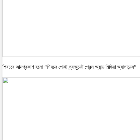
শিবচরে আত্মপ্রকাশ হলো “শিবচর পোস্ট গ্র্যাজুয়েট প্রেস অ্যান্ড মিডিয়া অ্যালায়েন্স”