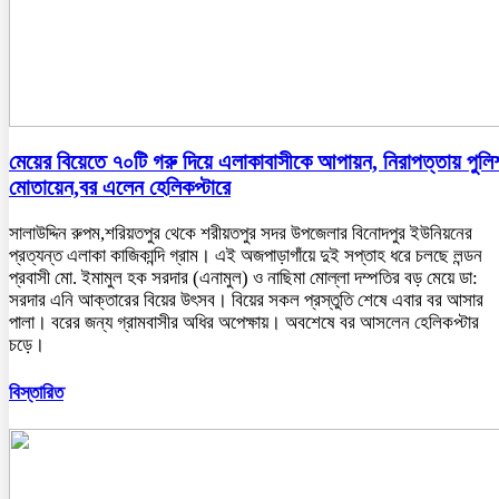
মেয়ের বিয়েতে ৭০টি গরু দিয়ে এলাকাবাসীকে আপায়ন, নিরাপত্তায় পুলি
মোতায়েন,বর এলেন হেলিকপ্টারে
সালাউদ্দিন রুপম,শরিয়তপুর থেকে শরীয়তপুর সদর উপজেলার বিনোদপুর ইউনিয়নের
প্রত্যন্ত এলাকা কাজিকান্দি গ্রাম। এই অজপাড়াগাঁয়ে দুই সপ্তাহ ধরে চলছে লন্ডন
প্রবাসী মো. ইমামুল হক সরদার (এনামুল) ও নাছিমা মোল্লা দম্পতির বড় মেয়ে ডা:
সরদার এনি আক্তারের বিয়ের উৎসব। বিয়ের সকল প্রস্তুতি শেষে এবার বর আসার
পালা। বরের জন্য গ্রামবাসীর অধির অপেক্ষায়। অবশেষে বর আসলেন হেলিকপ্টার
চড়ে।
বিস্তারিত