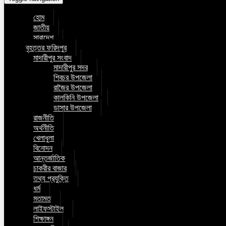
হোম
জাতীয়
সারাদেশ
বৃহত্তর ফরিদপুর
মাদারীপুর সংবাদ
মাদারীপুর সদর
শিবচর উপজেলা
রাজৈর উপজেলা
কালকিনি উপজেলা
ডাসার উপজেলা
রাজনীতি
অর্থনীতি
খেলাধুলা
বিনোদন
আন্তর্জাতিক
চাকরীর বাজার
তথ্য প্রযুক্তি
ধর্ম
মতামত
লাইফস্টাইল
শিক্ষাঙ্গন