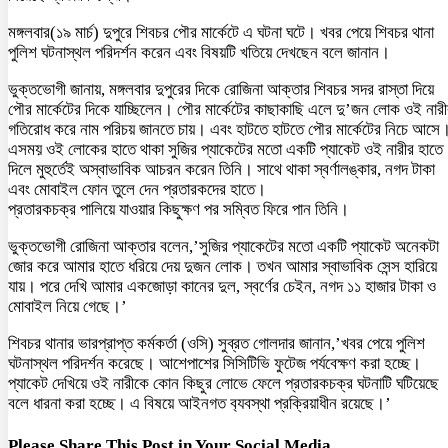
মঙ্গলবার(১৯ মার্চ) দুপুরে শিবচর পৌর মার্কেটে এ ঘটনা ঘটে। খবর পেয়ে শিবচর থানা
পুলিশ ঘটনাস্থল পরিদর্শন করেন এবং বিষয়টি খতিয়ে দেখছেন বলে জানান।
ভুক্তভোগী জানায়, মঙ্গলবার দুপুরের দিকে রোজিনা আক্তার শিবচর সদর রাস্তা দিয়ে
পৌর মার্কেটের দিকে যাচ্ছিলেন। পৌর মার্কেটের কাছাকাছি এলে দু’জন লোক ওই নার
গতিরোধ করে নাম পরিচয় জানতে চায়। এবং হাটতে হাটতে পৌর মার্কেটের নিচে আসে
এসময় ওই লোকের হাতে থাকা সুজির প্যাকেটের মতো একটি প্যাকেট ওই নারীর হাতে
দিলে মুহুর্তেই অস্বাভাবিক আচরন করেন তিনি। সাথে থাকা স্বর্ণালঙ্কার, নগদ টাকা
এবং মোবাইল ফোন তুলে দেন প্রতারকদের হাতে।
প্রতারকচক্র পালিয়ে যাওয়ার কিছুক্ষণ পর সম্বিত ফিরে পান তিনি।
ভুক্তভোগী রোজিনা আক্তার বলেন,’সুজির প্যাকেটের মতো একটি প্যাকেট অনেকটা
জোর করে আমার হাতে ধরিয়ে দেয় দুজন লোক। তখন আমার স্বাভাবিক সেন্স হারিয়ে
যায়। পরে দেখি আমার একজোড়া কানের দুল, স্বর্ণের চেইন, নগদ ১১ হাজার টাকা ও
মোবাইল নিয়ে গেছে।’
শিবচর থানার ভারপ্রাপ্ত কর্মকর্তা (ও‌সি) সুব্রত গোলদার জানান,’খবর পেয়ে পুলিশ
ঘটনাস্থল পরিদর্শন করেছে। আশেপাশের সিসিটিভি ফুটেজ পর্যবেক্ষণ করা হচ্ছে।
প্যাকেট দেখিয়ে ওই নারীকে কোন কিছুর লোভে ফেলে প্রতারকচক্র ঘটনাটি ঘটিয়েছে
বলে ধারনা করা হচ্ছে। এ বিষয়ে আইনগত ব‌্যবস্থা প্রক্রিয়াধীন রয়েছে।’
Please Share This Post in Your Social Media