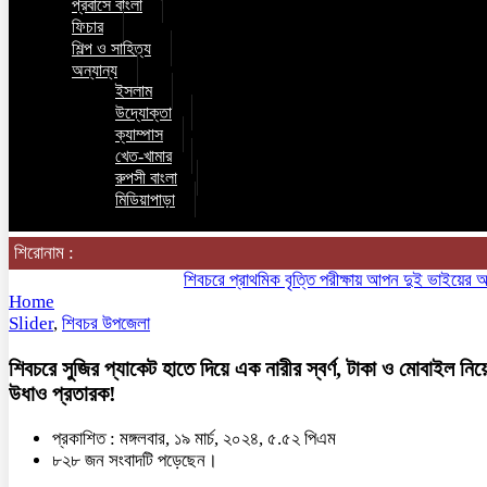
প্রবাসে বাংলা
ফিচার
শিল্প ও সাহিত্য
অন্যান্য
ইসলাম
উদ্যোক্তা
ক্যাম্পাস
খেত-খামার
রুপসী বাংলা
মিডিয়াপাড়া
শিরোনাম :
শিবচরে প্রাথমিক বৃত্তি পরীক্ষায় আপন দুই ভাইয়ের অনন্য সা
Home
Slider
,
শিবচর উপজেলা
শিবচরে সুজির প্যাকেট হাতে দিয়ে এক নারীর স্বর্ণ, টাকা ও মোবাইল নিয়
উধাও প্রতারক!
প্রকাশিত : মঙ্গলবার, ১৯ মার্চ, ২০২৪, ৫.৫২ পিএম
৮২৮ জন সংবাদটি পড়েছেন।