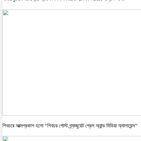
শিবচরে আত্মপ্রকাশ হলো “শিবচর পোস্ট গ্র্যাজুয়েট প্রেস অ্যান্ড মিডিয়া অ্যালায়েন্স”