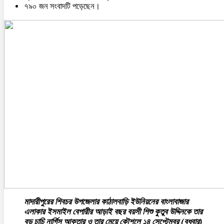
৭৯০ জন সংবাদটি পড়েছেন।
মাদারীপুরের শিবচর উপজেলার কাঠালবাড়ি ইউনিয়নের বাংলাবাজার
এলাকার ইসমাইল বেপারীর আড়াই বছর বয়সী শিশু কুতুব উদ্দিনকে তার
বড় চাচি নার্গিস আক্তার ও তার মেয়ে কৌশলে ১৪ সেপ্টেম্বর (বুধবার)