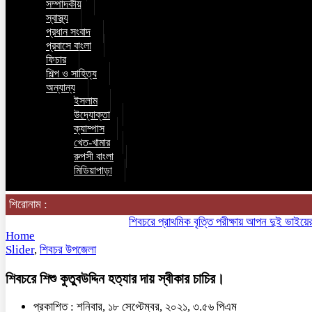
সম্পাদকীয়
স্বাস্থ্য
প্রধান সংবাদ
প্রবাসে বাংলা
ফিচার
শিল্প ও সাহিত্য
অন্যান্য
ইসলাম
উদ্যোক্তা
ক্যাম্পাস
খেত-খামার
রুপসী বাংলা
মিডিয়াপাড়া
শিরোনাম :
শিবচরে প্রাথমিক বৃত্তি পরীক্ষায় আপন দুই ভাইয়ের অনন্য
Home
Slider
,
শিবচর উপজেলা
শিবচরে শিশু কুতুবউদ্দিন হত্যার দায় স্বীকার চাচির।
প্রকাশিত : শনিবার, ১৮ সেপ্টেম্বর, ২০২১, ৩.৫৬ পিএম