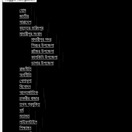
হোম
জাতীয়
সারাদেশ
বৃহত্তর ফরিদপুর
মাদারীপুর সংবাদ
মাদারীপুর সদর
শিবচর উপজেলা
রাজৈর উপজেলা
কালকিনি উপজেলা
ডাসার উপজেলা
রাজনীতি
অর্থনীতি
খেলাধুলা
বিনোদন
আন্তর্জাতিক
চাকরীর বাজার
তথ্য প্রযুক্তি
ধর্ম
মতামত
লাইফস্টাইল
শিক্ষাঙ্গন