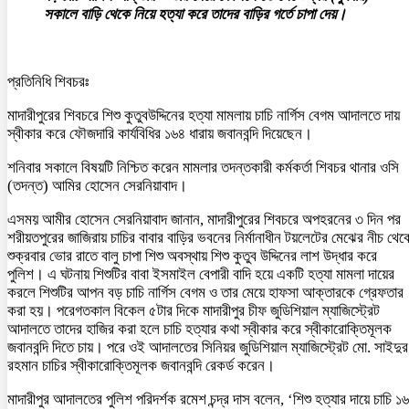
সকালে বাড়ি থেকে নিয়ে হত্যা করে তাদের বাড়ির গর্তে চাপা দেয়।
প্রতিনিধি শিবচরঃ
মাদারীপুরের শিবচরে শিশু কুতুবউদ্দিনের হত্যা মামলায় চাচি নার্গিস বেগম আদালতে দায়
স্বীকার করে ফৌজদারি কার্যবিধির ১৬৪ ধারায় জবানবন্দি দিয়েছেন।
শনিবার সকালে বিষয়টি নিশ্চিত করেন মামলার তদন্তকারী কর্মকর্তা শিবচর থানার ওসি
(তদন্ত) আমির হোসেন সেরনিয়াবাদ।
এসময় আমীর হোসেন সেরনিয়াবাদ জানান, মাদারীপুরের শিবচরে অপহরনের ৩ দিন পর
শরীয়তপুরের জাজিরায় চাচির বাবার বাড়ির ভবনের নির্মানাধীন টয়লেটের মেঝের নীচ থেক
শুক্রবার ভোর রাতে বালু চাপা শিশু অবস্থায় শিশু কুতুব উদ্দিনের লাশ উদ্ধার করে
পুলিশ। এ ঘটনায় শিশুটির বাবা ইসমাইল বেপারী বাদি হয়ে একটি হত্যা মামলা দায়ের
করলে শিশুটির আপন বড় চাচি নার্গিস বেগম ও তার মেয়ে হাফসা আক্তারকে গ্রেফতার
করা হয়। পরেগতকাল বিকেল ৫টার দিকে মাদারীপুর চীফ জুডিশিয়াল ম্যাজিস্ট্রেট
আদালতে তাদের হাজির করা হলে চাচি হত্যার কথা স্বীকার করে স্বীকারোক্তিমূলক
জবানবন্দি দিতে চায়। পরে ওই আদালতের সিনিয়র জুডিশিয়াল ম্যাজিস্ট্রেট মো. সাইদুর
রহমান চাচির স্বীকারোক্তিমূলক জবানবন্দি রেকর্ড করেন।
মাদারীপুর আদালতের পুলিশ পরিদর্শক রমেশ চন্দ্র দাস বলেন, ‘শিশু হত্যার দায়ে চাচি ১