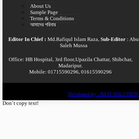
About Us
Sample Page
Terms & Conditions
আমাদের পরিবার
Editor In Chief :
Md.Rafiqul Islam Raza,
Sub-Editor
: Abu
Saleh Mussa
Office: HB Hospital, 3rd floor,Upazila Chattar, Shibchar,
Madaripur.
Mobile: 01715590296, 01615590296
© All rights reserved © 2022
BY
Developed by : JM IT SOLUTION
Don`t copy text!