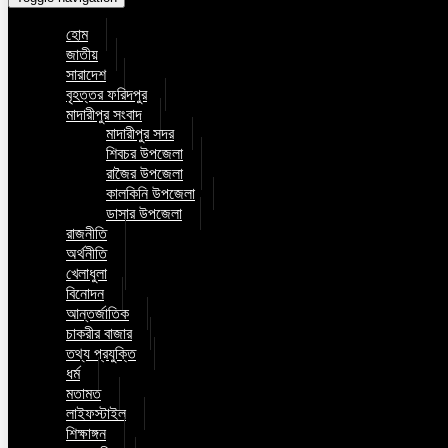
হোম
জাতীয়
সারাদেশ
বৃহত্তর ফরিদপুর
মাদারীপুর সংবাদ
মাদারীপুর সদর
শিবচর উপজেলা
রাজৈর উপজেলা
কালকিনি উপজেলা
ডাসার উপজেলা
রাজনীতি
অর্থনীতি
খেলাধুলা
বিনোদন
আন্তর্জাতিক
চাকরীর বাজার
তথ্য প্রযুক্তি
ধর্ম
মতামত
লাইফস্টাইল
শিক্ষাঙ্গন