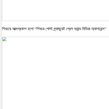
শিবচরে আত্মপ্রকাশ হলো “শিবচর পোস্ট গ্র্যাজুয়েট প্রেস অ্যান্ড মিডিয়া অ্যালায়েন্স”