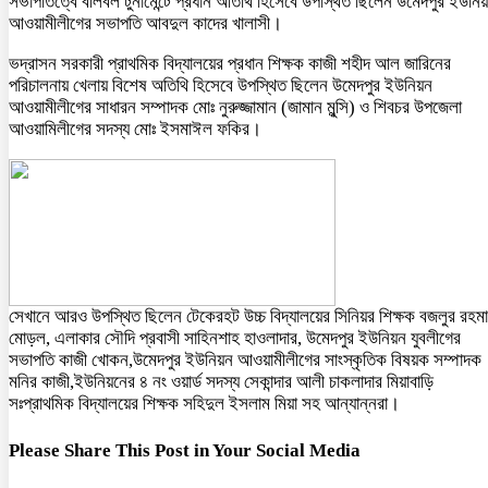
সভাপতিত্বে বলিবল টুর্নামেন্টে প্রধান অতিথি হিসেবে উপস্থিত ছিলেন উমেদপুর ইউনি
আওয়ামীলীগের সভাপতি আবদুল কাদের খালাসী।
ভদ্রাসন সরকারী প্রাথমিক বিদ্যালয়ের প্রধান শিক্ষক কাজী শহীদ আল জারিনের
পরিচালনায় খেলায় বিশেষ অতিথি হিসেবে উপস্থিত ছিলেন উমেদপুর ইউনিয়ন
আওয়ামীলীগের সাধারন সম্পাদক মোঃ নুরুজ্জামান (জামান মুন্সি) ও শিবচর উপজেলা
আওয়ামিলীগের সদস্য মোঃ ইসমাঈল ফকির।
সেখানে আরও উপস্থিত ছিলেন টেকেরহট উচ্চ বিদ্যালয়ের সিনিয়র শিক্ষক বজলুর রহম
মোড়ল, এলাকার সৌদি প্রবাসী সাহিনশাহ হাওলাদার, উমেদপুর ইউনিয়ন যুবলীগের
সভাপতি কাজী খোকন,উমেদপুর ইউনিয়ন আওয়ামীলীগের সাংস্কৃতিক বিষয়ক সম্পাদক
মনির কাজী,ইউনিয়নের ৪ নং ওয়ার্ড সদস্য সেকান্দার আলী চাকলাদার মিয়াবাড়ি
সঃপ্রাথমিক বিদ্যালয়ের শিক্ষক সহিদুল ইসলাম মিয়া সহ আন্যান্নরা।
Please Share This Post in Your Social Media