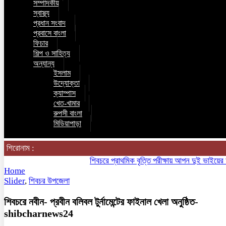
সম্পাদকীয়
স্বাস্থ্য
প্রধান সংবাদ
প্রবাসে বাংলা
ফিচার
শিল্প ও সাহিত্য
অন্যান্য
ইসলাম
উদ্যোক্তা
ক্যাম্পাস
খেত-খামার
রুপসী বাংলা
মিডিয়াপাড়া
শিরোনাম :
শিবচরে প্রাথমিক বৃত্তি পরীক্ষায় আপন দুই ভাইয়ের অনন্য 
Home
Slider
,
শিবচর উপজেলা
শিবচরে নবীন- প্রবীন বলিবল টুর্নামেন্টের ফাইনাল খেলা অনুষ্ঠিত-
shibcharnews24