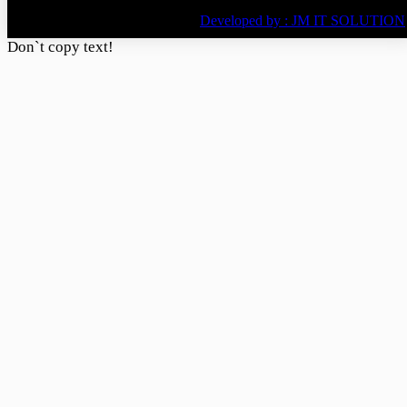
© All rights reserved © 2022
BY
Developed by : JM IT SOLUTION
Don`t copy text!