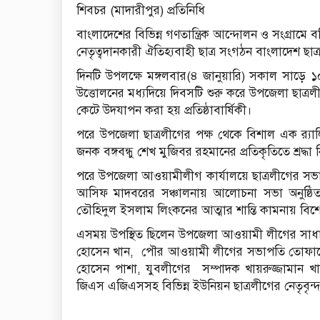
শিবচর (মাদারীপুর) প্রতিনিধি
বাংলাদেশের বিভিন্ন গণতান্ত্রিক আন্দোলন ও সংগ্রামে বল
নেতৃত্বদানকারী ঐতিহ্যবাহী ছাত্র সংগঠন বাংলাদেশ ছাত
দিনটি উপলক্ষে মঙ্গলবার(৪ জানুয়ারি) সকাল সাড়ে 
উ‌ত্তোল‌নের মধ‌্যদি‌য়ে দিবস‌টি শুরু ক‌রে উপ‌জেলা ছাত
কেটে উদযাপন করা হয় প্রতিষ্ঠাবার্ষিকী।
প‌রে উপ‌জেলা ছাত্রলীগের পক্ষ থেকে বিশাল এক র‌্যা
জনক বঙ্গবন্ধু শেখ মু‌জিবর রহমা‌নের প্রতিকৃ‌তি‌তে শ্রদ্
পরে উপজেলা আওয়ামীলীগ কার্যালয়ে ছাত্রলী‌গের সভাপ
আ‌সিফ মাদবরের সঞ্চালনায় আলোচনা সভা অনুষ্ঠ
তৌহিদুল ইসলাম লিংকনের আত্মার শান্তি কামনায় বি
এসময় উপ‌স্থিত ছি‌লেন উপ‌জেলা আওয়ামী লী‌গের সা
হোসেন খান, পৌর আওয়ামী লী‌গের সভাপ‌তি তোফা‌জ্
হোসেন পাশা, যুবলীগের সম্পাদক খায়রুজ্জামান খান,
জিএস এজিএসসহ বিভিন্ন ইউনিয়ন ছাত্রলী‌গের নেতৃবৃন্