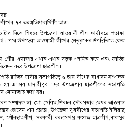
িষ্ঠ
্রলীগের ৭৪ তমপ্রতিষ্ঠাবার্ষিকী আজ।
১০ টার দিকে শিবচর উপ‌জেলা আওয়ামী লীগ কার্যাল‌য়ে পতাকা
্রলীগ। প‌রে উপ‌জেলা আওয়ামী লী‌গের নেতৃবৃ‌ন্দের উপ‌স্থি‌তি‌তে কেক
লি পৌর এলাকার প্রধান প্রধান সড়ক প্রদ‌ক্ষিন ক‌রে এবং জা‌তির
ধা নি‌বেদন ক‌রে উপজেলা ছাত্রলীগ।
‌তি রা‌জিব ঢালীর সভাপতিত্বে ও ছাত্র লীগের সাধারন সম্পাদক
িত হয়।এসময় মাদারীপুর সদর উপজেলার ছাত্রলীগের সভাপতি
শেষ মোনাজাত করা হয়।
ধারন সম্পাদক ডা: মো: সে‌লিম,শিবচর পৌরসভার মেয়র আওলাদ
জেল হো‌সেন খান তোতা, উপ‌জেলা যুবলী‌গের সভাপতি ইলিয়াছ
 ‌পৌরছাত্রলী‌গ, সরকারী বরহামগঞ্জ ক‌লেজ ছাত্রলীগ,বাকসুর
দ।