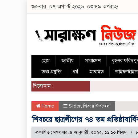
শুক্রবার, ০৭ অগাস্ট ২০২৬, ০৩:৪৯ অপরাহ্ন
হোম
জাতীয়
সারাদেশ
বৃহত্তর ফরিদপু
তথ্য প্রযুক্তি
ধর্ম
মতামত
লাইফস্টাইল
শিরোনাম :
Home
Slider
,
শিবচর উপজেলা
শিবচরে ছাত্রলীগের ৭৪ তম প্রতিষ্ঠাবার্
প্রকাশিত : মঙ্গলবার, ৪ জানুয়ারী, ২০২২, ১১.১০ পিএম
৮