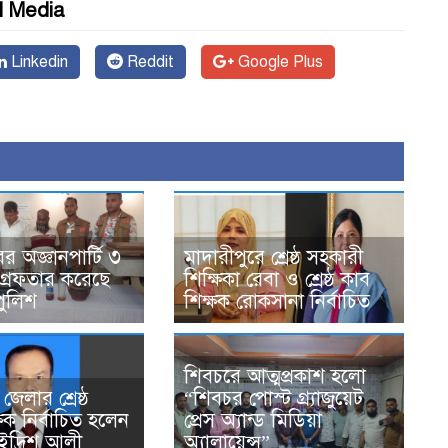
l Media
Linkedin
Reddit
Google Plus
র অজ্ঞানপার্টি ৩
মাদারীপুরে শ্রেষ্ঠ সহকারী
গ্রেফতার করেছে
শিক্ষিকা রেবা ও শ্রেষ্ঠ কাব
পুলিশ
শিক্ষক রোকসানা নির্বাচিত
শিবচরে আত্মপ্রকাশ হলো
জেলার শ্রেষ্ঠ
“শিবচর পোস্ট গ্র্যাজুয়েট
্ষক নির্বাচিত হলেন
প্রেস অ্যান্ড মিডিয়া
ইদ্রিশ আলী
অ্যালায়েন্স”