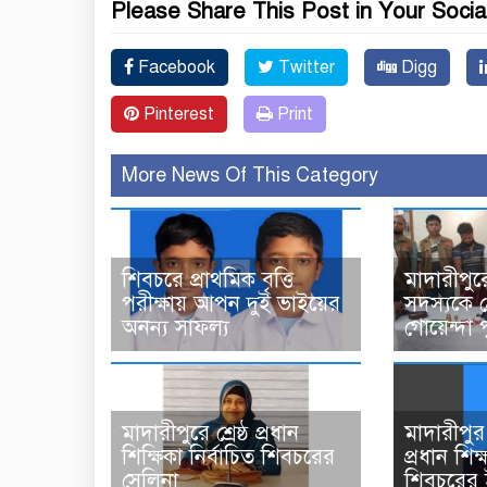
Please Share This Post in Your Socia
Facebook
Twitter
Digg
Pinterest
Print
More News Of This Category
শিবচরে প্রাথমিক বৃত্তি
মাদারীপুরে
পরীক্ষায় আপন দুই ভাইয়ের
সদস্যকে 
অনন্য সাফল্য
গোয়েন্দা 
মাদারীপুরে শ্রেষ্ঠ প্রধান
মাদারীপুর 
শিক্ষিকা নির্বাচিত শিবচরের
প্রধান শিক
সেলিনা
শিবচরের 