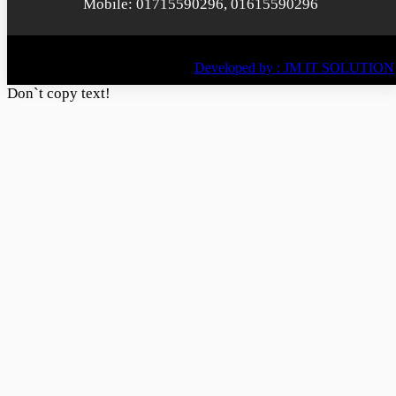
Mobile: 01715590296, 01615590296
© All rights reserved © 2022
BY
Developed by : JM IT SOLUTION
Don`t copy text!