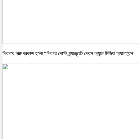
শিবচরে আত্মপ্রকাশ হলো “শিবচর পোস্ট গ্র্যাজুয়েট প্রেস অ্যান্ড মিডিয়া অ্যালায়েন্স”