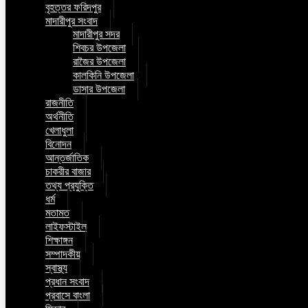
বৃহত্তর ফরিদপুর
মাদারীপুর সংবাদ
মাদারীপুর সদর
শিবচর উপজেলা
রাজৈর উপজেলা
কালকিনি উপজেলা
ডাসার উপজেলা
রাজনীতি
অর্থনীতি
খেলাধুলা
বিনোদন
আন্তর্জাতিক
চাকরীর বাজার
তথ্য প্রযুক্তি
ধর্ম
মতামত
লাইফস্টাইল
শিক্ষাঙ্গন
সম্পাদকীয়
স্বাস্থ্য
প্রধান সংবাদ
প্রবাসে বাংলা