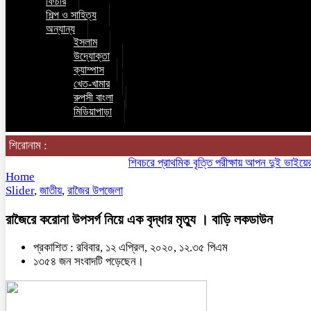
ফিচার
শিল্প ও সাহিত্য
অন্যান্য
ইসলাম
উদ্যোক্তা
ক্যাম্পাস
খেত-খামার
রুপসী বাংলা
মিডিয়াপাড়া
শিরোনাম :
শিবচরে প্রাথমিক বৃত্তি পরীক্ষায় আপন দুই ভাইয়ের অনন্
Home
Slider
,
জাতীয়
,
রাজৈর উপজেলা
রাজৈরে করোনা উপসর্গ নিয়ে এক বৃদ্ধার মৃত্যু । বাড়ি লকডাউন
প্রকাশিত : রবিবার, ১২ এপ্রিল, ২০২০, ১২.৩৫ পিএম
১৩৫৪ জন সংবাদটি পড়েছেন।