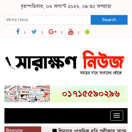
বৃহস্পতিবার, ০৬ অগাস্ট ২০২৬, ০৯:৩২ অপরাহ্ন
Search
Toggle
naviga
শিরোনাম :
শিবচরে প্রাথমিক বৃত্তি পরীক্ষায় আপন দুই 