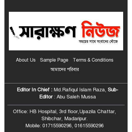
শিবচরের সেলিনা
মাদারীপুর জেলার শ্রেষ্ঠ প্রধান শিক্ষক
নির্বাচিত হলেন শিবচরের ইদ্রিশ আলী
শিবচরে আত্মপ্রকাশ হলো “শিবচর পোস্ট
গ্র্যাজুয়েট প্রেস অ্যান্ড মিডিয়া
About Us
Sample Page
Terms & Conditions
অ্যালায়েন্স”
আমাদের পরিবার
শিবচরে বসতঘরে অগ্নিসংযোগের
অভিযোগ, পুড়ে ছাই ঘরবাড়ি ও
মালামাল
Editor In Chief :
Md.Rafiqul Islam Raza,
Sub-
Editor
: Abu Saleh Mussa
শিবচরে শিক্ষার্থীদের জন্য বিনামূল্যে বাস
ভাড়ার ব্যবস্থা করে দিলেন ছাত্রদল নেতা
Office: HB Hospital, 3rd floor,Upazila Chattar,
Shibchar, Madaripur.
Mobile: 01715590296, 01615590296