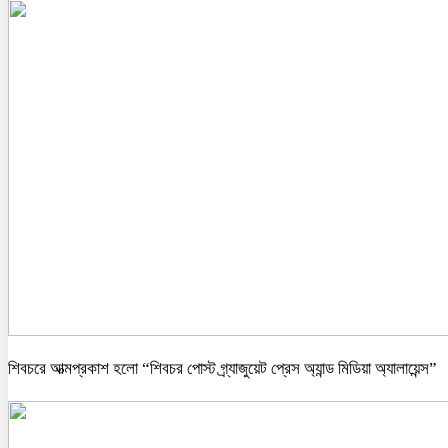
শিবচরে আত্মপ্রকাশ হলো “শিবচর পোস্ট গ্র্যাজুয়েট প্রেস অ্যান্ড মিডিয়া অ্যালায়েন্স”