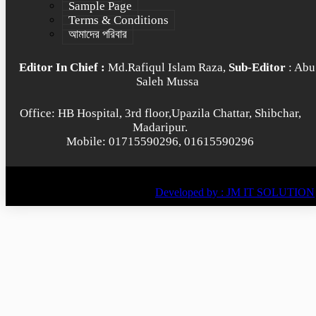
Sample Page
Terms & Conditions
আমাদের পরিবার
Editor In Chief :
Md.Rafiqul Islam Raza,
Sub-Editor
: Abu
Saleh Mussa
Office: HB Hospital, 3rd floor,Upazila Chattar, Shibchar,
Madaripur.
Mobile: 01715590296, 01615590296
© All rights reserved © 2022
BY
Developed by : JM IT SOLUTION