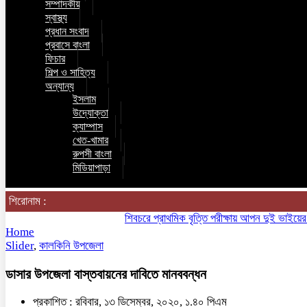
সম্পাদকীয়
স্বাস্থ্য
প্রধান সংবাদ
প্রবাসে বাংলা
ফিচার
শিল্প ও সাহিত্য
অন্যান্য
ইসলাম
উদ্যোক্তা
ক্যাম্পাস
খেত-খামার
রুপসী বাংলা
মিডিয়াপাড়া
শিরোনাম :
শিবচরে প্রাথমিক বৃত্তি পরীক্ষায় আপন দুই ভাইয়ের অনন্য 
Home
Slider
,
কালকিনি উপজেলা
ডাসার উপজেলা বাস্তবায়নের দাবিতে মানববন্ধন
প্রকাশিত : রবিবার, ১৩ ডিসেম্বর, ২০২০, ১.৪০ পিএম