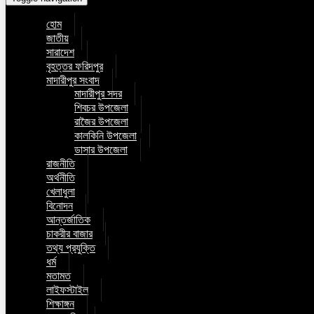
হোম
জাতীয়
সারাদেশ
বৃহত্তর ফরিদপুর
মাদারীপুর সংবাদ
মাদারীপুর সদর
শিবচর উপজেলা
রাজৈর উপজেলা
কালকিনি উপজেলা
ডাসার উপজেলা
রাজনীতি
অর্থনীতি
খেলাধুলা
বিনোদন
আন্তর্জাতিক
চাকরীর বাজার
তথ্য প্রযুক্তি
ধর্ম
মতামত
লাইফস্টাইল
শিক্ষাঙ্গন