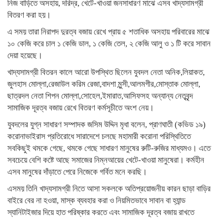
নিজ বাড়িতে অসহায়, দরিদ্র, খেটে-খাওয়া জনসাধারণ মাঝে এসব খাদ্যসামগ্রী
বিতরণ করা হয়।
এ সময় তারা নিরাপদ দুরত্ব বজায় রেখে প্রায় ৫ শতাধিক অসহায় পরিবারের মাঝে
১০ কেজি করে চাল ১ কেজি ডাল, ১ কেজি তেল, ২ কেজি আলু ও ১ টি করে সাবান
দেয়া হয়েছে।
খাদ্যসামগ্রী বিতরন কালে আরো উপস্থিত ছিলেন যুবদল নেতা অনিক,লিয়াকত,
জুলহাস মোল্লা,রেজাউল করিম রেজা,বাদশা মুন্সী,আলমগীর,মোস্তাক মোল্লা,
ছাত্রদল নেতা শিপন মোল্লা,সোহেল,ইমারাত,আসিফসহ অন্যান্য নেতৃবৃন্দ
সামাজিক দূরত্ব বজায় রেখে বিতরণ কর্মসূচীতে অংশ নেয়।
যুবদলের যুগ্ন সাধারণ সম্পাদক জসিম উদ্দিন মৃধা বলেন, প্রাণঘাতী (কভিড ১৯)
করোনাভাইরাস প্রতিরোধে সারাদেশে চলছে মহামারী করোনা পরিস্থিতিতে
সবকিছুই থমকে গেছে, থমকে গেছে সাধারণ মানুষের রুটি-রুজির মাধ্যমও। এতে
সবচেয়ে বেশি কষ্টে আছে সমাজের নিম্নআয়ের খেটে-খাওয়া মানুষেরা। কর্মহীন
এসব মানুষের দাঁড়াতে পেরে নিজেকে গর্বিত মনে করছি।
এসময় তিনি খাদ্যসামগ্রী নিতে আসা সকলকে অতিপ্রয়োজনীয় কারন ছাড়া বাড়ির
বাইরে বের না হওয়া, মাস্ক ব্যবহার করা ও নিয়মিতভাবে সাবান বা হ্যান্ড
স্যানিটাইজার দিয়ে হাত পরিষ্কার করতে এবং সামাজিক দূরত্ব বজায় রাখতে