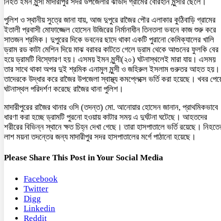
নিহত ইমন মুন্সী মাদারীপুর সদর উপজেলার ঝাউদি গ্রামের বোরহান মুন্সীর ছেলে।
পুলিশ ও স্থানীয় সুত্রে জানা যায়, আজ দুপুরে রাজৈর পৌর এলাকার কুঠিবাড়ি গ্রামের
ইতালী প্রবাসী মোফাজ্জেল হোসেন উজিরের নির্মানাধীন তিনতলা ভবনে কাজ শুরু করে
সাতজন শ্রমিক। দুপুরের দিকে ভবনের ছাদে থাকা একটি পুরানো কেমিক্যালের খালি
ড্রাম রড কাটা মেশিন দিয়ে মাঝ বরাবর কাটতে গেলে ড্রাম থেকে আগুনের ফুলকি বের
হয়ে ড্রামটি বিস্ফোরণ হয়। এসময় ইমন মুন্সী(২০) ঘটনাস্থলেই মারা যায়। এসময়
তার সাথে থাকা অপর দুই শ্রমিক এনামুল মুন্সী ও জহিরুল ইসলাম গুরুতর আহত হয়।
তাদেরকে উদ্ধার করে রাজৈর উপজেলা স্বাস্থ্য কমপ্লেক্সে ভর্তি করা হয়েছে। খবর পেয়
ঘটনাস্থল পরিদর্শণ করেছে রাজৈর থানা পুলিশ।
মাদারীপুরের রাজৈর থানার ওসি (তদন্ত) মো. আনোয়ার হোসেন জানান, প্রাথমিকভাবে
ধারণা করা হচ্ছে ড্রামটি পুরনো হওয়ায় কাটার সময় এ দুর্ঘটনা ঘটেছে। আহতদের
শরীরের বিভিন্ন স্থানে ক্ষত চিহ্ন দেখা গেছে। তারা হাসপাতালে ভর্তি রয়েছে। নিহতে
লাশ ময়না তদন্তের জন্য মাদারীপুর সদর হাসপাতালের মর্গে পাঠানো হয়েছে।
Please Share This Post in Your Social Media
Facebook
Twitter
Digg
Linkedin
Reddit