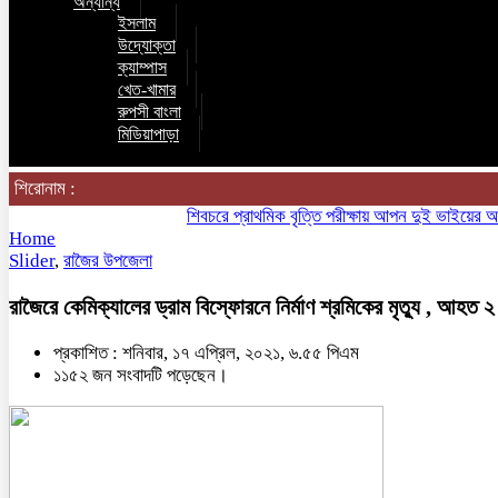
অন্যান্য
ইসলাম
উদ্যোক্তা
ক্যাম্পাস
খেত-খামার
রুপসী বাংলা
মিডিয়াপাড়া
শিরোনাম :
শিবচরে প্রাথমিক বৃত্তি পরীক্ষায় আপন দুই ভাইয়ের অনন্য সা
Home
Slider
,
রাজৈর উপজেলা
রাজৈরে কেমিক্যালের ড্রাম বিস্ফোরনে নির্মাণ শ্রমিকের মৃত্যু , আহত ২
প্রকাশিত : শনিবার, ১৭ এপ্রিল, ২০২১, ৬.৫৫ পিএম
১১৫২ জন সংবাদটি পড়েছেন।