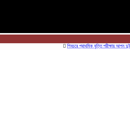
শিবচরে প্রাথমিক বৃত্তি পরীক্ষায় আপন দুই ভাই