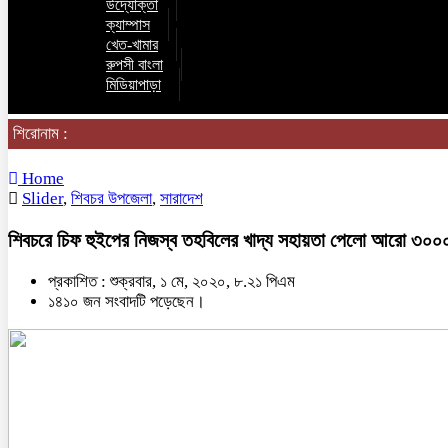
উদ্যোক্তা
ক্যাম্পাস
খেত-খামার
রুপসী বাংলা
মিডিয়াপাড়া
শিরোনাম :
Home
Slider
,
শিবচর উপজেলা
,
সারাদেশ
শিবচরে চিফ হুইপের নিজস্ব তহবিলের খাদ্য সহায়তা পেলো আরো ৩০০
প্রকাশিত : শুক্রবার, ১ মে, ২০২০, ৮.২১ পিএম
১৪১০ জন সংবাদটি পড়েছেন।