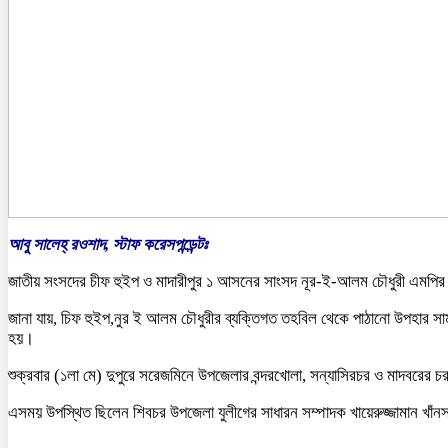
আবু সালেহ্ রওশাদ, স্টাফ করেসপন্ডেন্টঃ
জাতীয় সংসদের চীফ হুইপ ও মাদারীপুর ১ আসনের সাংসদ নূর-ই-আলম চৌধুরী এমপির 
জানা যায়, চিফ হুইপ,নুর ই আলম চৌধুরীর ব্যক্তিগত তহবিল থেকে পাঠানো উপহার সা
হয়।
শুক্রবার (১লা মে) দুপুরে সরেজমিনে উপজেলার বন্দরখোলা, সন্যাসিরচর ও মাদবরের চ
এসময় উপস্থিত ছিলেন শিবচর উপজেলা যুলীগের সাধারন সম্পাদক খায়েরুজ্জামান খাঁনসহ 