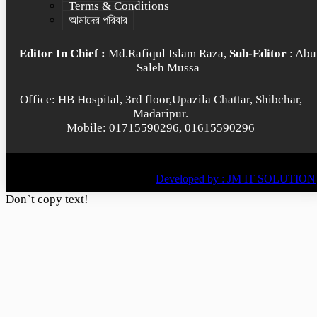
Terms & Conditions
আমাদের পরিবার
Editor In Chief :
Md.Rafiqul Islam Raza,
Sub-Editor
: Abu
Saleh Mussa
Office: HB Hospital, 3rd floor,Upazila Chattar, Shibchar,
Madaripur.
Mobile: 01715590296, 01615590296
© All rights reserved © 2022
BY
Developed by : JM IT SOLUTION
Don`t copy text!