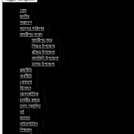
হোম
জাতীয়
সারাদেশ
বৃহত্তর ফরিদপুর
মাদারীপুর সংবাদ
মাদারীপুর সদর
শিবচর উপজেলা
রাজৈর উপজেলা
কালকিনি উপজেলা
ডাসার উপজেলা
রাজনীতি
অর্থনীতি
খেলাধুলা
বিনোদন
আন্তর্জাতিক
চাকরীর বাজার
তথ্য প্রযুক্তি
ধর্ম
মতামত
লাইফস্টাইল
শিক্ষাঙ্গন