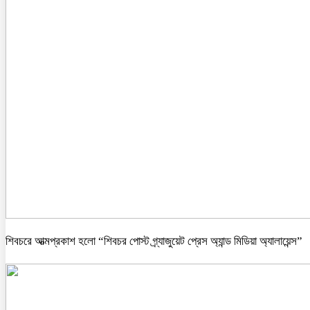
শিবচরে আত্মপ্রকাশ হলো “শিবচর পোস্ট গ্র্যাজুয়েট প্রেস অ্যান্ড মিডিয়া অ্যালায়েন্স”