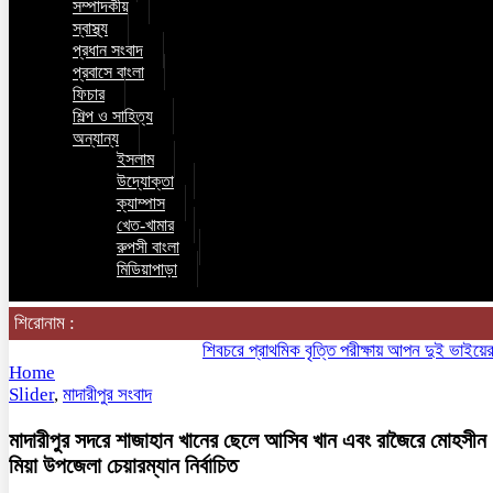
সম্পাদকীয়
স্বাস্থ্য
প্রধান সংবাদ
প্রবাসে বাংলা
ফিচার
শিল্প ও সাহিত্য
অন্যান্য
ইসলাম
উদ্যোক্তা
ক্যাম্পাস
খেত-খামার
রুপসী বাংলা
মিডিয়াপাড়া
শিরোনাম :
শিবচরে প্রাথমিক বৃত্তি পরীক্ষায় আপন দুই ভাইয়ের অনন্য
Home
Slider
,
মাদারীপুর সংবাদ
মাদারীপুর সদরে শাজাহান খানের ছেলে আসিব খান এবং রাজৈরে মোহসীন
মিয়া উপজেলা চেয়ারম্যান নির্বাচিত