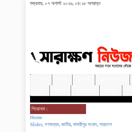
শুক্রবার, ০৭ অগাস্ট ২০২৬, ০৪:২৮ অপরাহ্ন
হোম
জাতীয়
সারাদেশ
বৃহত্তর ফরিদপুর
ধর্ম
মতামত
লাইফস্টাইল
শিক্ষাঙ্গন
সম
শিরোনাম :
Home
Slider
,
গণমাধ্যম
,
জাতীয়
,
মাদারীপুর সংবাদ
,
সারাদেশ