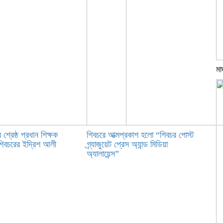
মা
 শ্রেষ্ঠ প্রধান শিক্ষক
শিবচরে আত্মপ্রকাশ হলো “শিবচর পোস্ট
 শিবচরের ইদ্রিশ আলী
গ্র্যাজুয়েট প্রেস অ্যান্ড মিডিয়া
অ্যালায়েন্স”