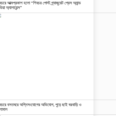
বচরে আত্মপ্রকাশ হলো “শিবচর পোস্ট গ্র্যাজুয়েট প্রেস অ্যান্ড
ডিয়া অ্যালায়েন্স”
বচরে বসতঘরে অগ্নিসংযোগের অভিযোগ, পুড়ে ছাই ঘরবাড়ি ও
লামাল