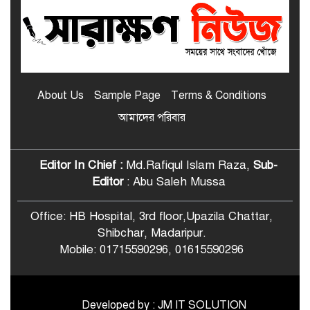
মাদারীপুর জেলার শ্রেষ্ঠ প্রধান শিক্ষক
নির্বাচিত হলেন শিবচরের ইদ্রিশ আলী
শিবচরে আত্মপ্রকাশ হলো “শিবচর পোস্ট
গ্র্যাজুয়েট প্রেস অ্যান্ড মিডিয়া
About Us
Sample Page
Terms & Conditions
অ্যালায়েন্স”
আমাদের পরিবার
শিবচরে বসতঘরে অগ্নিসংযোগের
অভিযোগ, পুড়ে ছাই ঘরবাড়ি ও
মালামাল
Editor In Chief :
Md.Rafiqul Islam Raza,
Sub-
Editor
: Abu Saleh Mussa
শিবচরে শিক্ষার্থীদের জন্য বিনামূল্যে বাস
ভাড়ার ব্যবস্থা করে দিলেন ছাত্রদল নেতা
Office: HB Hospital, 3rd floor,Upazila Chattar,
Shibchar, Madaripur.
Mobile: 01715590296, 01615590296
মাদারীপুরে এসএসসি পরীক্ষার প্রবেশপত্র
আটকে অতিরিক্ত টাকা আদায়ের
© All rights reserved © 2022
অভিযোগ অধ্যক্ষের বিরুদ্ধে
BY
Developed by : JM IT SOLUTION