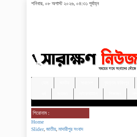
শনিবার, ০৮ অগাস্ট ২০২৬, ০৪:৩১ পূর্বাহ্ন
হোম
জাতীয়
সারাদেশ
বৃহত্তর ফরিদপুর
ধর্ম
মতামত
লাইফস্টাইল
শিক্ষাঙ্গন
সম
শিরোনাম :
Home
Slider
,
জাতীয়
,
মাদারীপুর সংবাদ