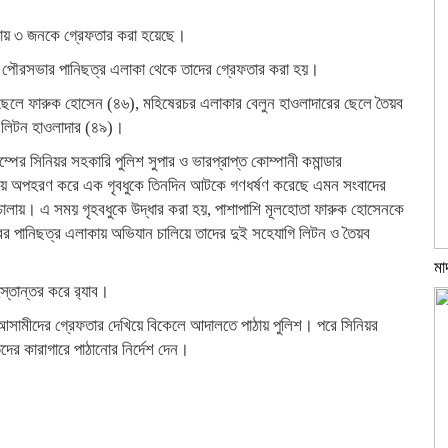
নায় ৩ জনকে গ্রেফতার করা হয়েছে।
পুর পৌরসভার পানিছত্র এলাকা থেকে তাদের গ্রেফতার করা হয়।
ছেলে ফারুক হোসেন (৪৬), মহিষেরচর এলাকার বেলুন হাওলাদারের ছেলে তৈয়ব
 লিটন হাওলাদার (৪৯)।
াম্পের সিনিয়র সহকারি পুলিশ সুপার ও ভারপ্রাপ্ত কোম্পানী কমান্ডার
কায় অপহরণ করে এক গৃবধুকে তিনদিন আটকে গণধর্ষণ করেছে এমন সংবাদের
চালায়। এ সময় গৃহবধুকে উদ্ধার করা হয়, পাশাপাশি মূলহোতা ফারুক হোসেনকে
র পানিছত্র এলাকায় অভিযান চালিয়ে তাদের দুই সহেযাগি লিটন ও তৈয়ব
মা
তান্তর করে র‌্যাব।
 আসামীদের গ্রেফতার দেখিয়ে বিকেলে আদালতে পাঠায় পুলিশ। পরে সিনিয়র
ের কারাগারে পাঠানোর নির্দেশ দেন।