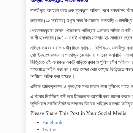
ডিস্ট্রিক্ট করেসপন্ডেন্ট, শিবচরনিউজ২৪
মাদারীপুরে অপহরণ করে এক গৃহবধুকে আটকে রেখে গণধর্ষনের ঘট
শুক্রবার (১৬ অক্টোবর) দুপুরে সদর উপজেলার কলাবাড়ি ও মাদারী
গ্রেফতারকৃতরা হলেন পৌরসভার পানিছত্র এলাকার লতিফ বেপারী 
আলী হাওলাদার (৪৮) ও একই এলাকার মান্নান হাওলাদারের ছেলে
এদিকে শুক্রবার রাত ৯ টার দিকে র‌্যাব-৮, সিপিসি-৩, মাদারীপুর ক্য
মোঃ ইফতেখারুজ্জামান গনমাধ্যমকে জানায়, সদরের কলাবাড়ি এলা
ভিত্তিতে ওই এলাকার একটি বাড়িতে র‌্যাব ও পুলিশ যৌথ অভিযান 
হাতেনাতে আটক করা হয়। পরে তাদের দেয়া তথ্যের ভিত্তিতে শহরে
আলীকে আটক করা হয়েছে।
এদিকে আটককৃতদের ও গৃহবধুকে সদর মডেল থানা পুলিশের কাছে হস্
এ ঘটনায় নির্যাতিতা বাদী হয়ে তিনজনকে আসামী করে মামলা করলে
জুডিশিয়াল ম্যাজিস্ট্রেট আদালতের বিচারক শহিদুল ইসলাম আটকৃতদ
Please Share This Post in Your Social Media
Facebook
Twitter