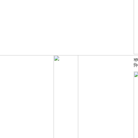
মা
নির