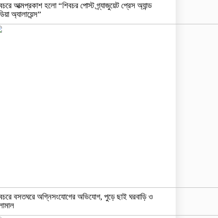
বচরে আত্মপ্রকাশ হলো “শিবচর পোস্ট গ্র্যাজুয়েট প্রেস অ্যান্ড
ডিয়া অ্যালায়েন্স”
বচরে বসতঘরে অগ্নিসংযোগের অভিযোগ, পুড়ে ছাই ঘরবাড়ি ও
লামাল