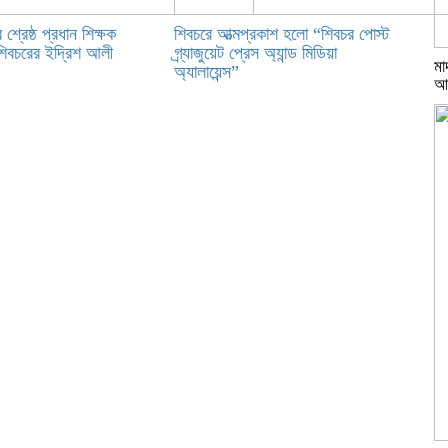
 শ্রেষ্ঠ প্রধান শিক্ষক
শিবচরে আত্মপ্রকাশ হলো “শিবচর পোস্ট
 শিবচরের ইদ্রিশ আলী
গ্র্যাজুয়েট প্রেস অ্যান্ড মিডিয়া
মা
অ্যালায়েন্স”
আ