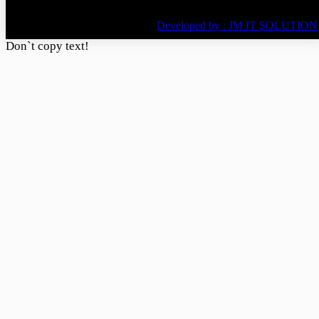
© All rights reserved © 2022
BY
Developed by : JM IT SOLUTION
Don`t copy text!