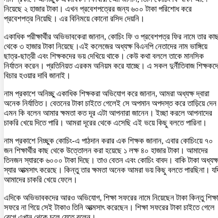
নিয়েছে ২ হাজার টাকা। এখন প্রবেশপত্রের জন্য ৬০০ টাকা পরিশোধ করে
প্রবেশপত্র নিয়েছি। এর বিনিময়ে কোনো রসিদ দেয়নি।
একাধিক পরীক্ষার্থীর অভিভাবকেরা জানান, কোচিং ফি ও প্রবেশপত্র ফির নামে তার কা
থেকে ৩ হাজার টাকা নিয়েছে।এই কলেজের অধ্যক্ষ বিএনপি নেতাদের নাম ভাঙ্গিয়ে
ছাত্র-ছাত্রী এবং শিক্ষকদের ভয় দেখিয়ে থাকে। কেউ কথা বললে তাকে মানসিক
নির্যাতন করেন। প্রতিনিয়ত এরকম অনিয়ম করে যাচ্ছে। এ সকল দুর্নীতিবাজ শিক্ষকদ
বিচার হওয়ার দাবি জানাই।
নাম প্রকাশে অনিচ্ছু একাধিক শিক্ষকরা অভিযোগ করে জানান, আমরা অধ্যক্ষ দ্বারা
অনেক নির্যাতিত। বেতনের টাকা চাইতে গেলেই সে অপমান অপদস্ত করে তাড়িয়ে দে
এমন কি বলেন আমার ক্ষমতা কত দূর এটা আপনারা জানেন। ইচ্ছা করলে আপনাদের
চাকরি খেয়ে দিতে পারি। আমরা দূরের থেকে এসেছি এই ভয়ে কিছু বলতে পারিনা।
নাম প্রকাশে নিচ্ছুক কোচিং-এ পাঠদান করার এক শিক্ষক জানান, এবার কোচিংয়ে ৭০
জন শিক্ষার্থীর কাছ থেকে উত্তোলন করা হয়েছে ১ লক্ষ ৪০ হাজার টাকা। আমাদের
তিনজন স্যারকে ৬০০০ টাকা দিছে। তাও বেতন এবং কোচিং বাবদ। বাকি টাকা অধ্যক্
স্যার আত্মসাৎ করেছে। কিন্তু তার ক্ষমতা অনেক আমরা ভয় কিছু বলতে পারছিনা। যদ
আমাদের চাকরি খেয়ে ফেলে।
এদিকে অভিভাবকদের আরও অভিযোগ, শিক্ষা সফরের নামে নিয়েছেন টাকা কিন্তু শিক্ষ
সফরে না গিয়ে সেই টাকাও তিনি আত্মসাৎ করেছেন। শিক্ষা সফরের টাকা চাইতে গেলে
রেগে এখান থেকে চলে যেতে বলেন।