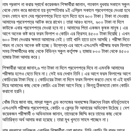
নাম প্রকাশ না করার স্বার্থে কয়েকজন শিক্ষার্থীরা জানান, গতকাল বুধবার সকালে স্কুল
থেকে ফোন করে জানানো হয় বৃহস্পতিবার ৯ই এপ্রিল সকালে প্রবেশপত্র দেওয়া হবে
তখন ফোনে বলে দেয় প্রবেশপত্র নিতে হলে দিতে হবে ৬০০ টাকা। টাকা না দেওয়ায়
আমাদের প্রবেশপত্র আটক করে রাখেন। তারা আরও বলেন, ৬০০ টাকা না দিলে
কাউকে এবার প্রবেশপত্র দেওয়া হবে না। আমাদের পিতা একজন কৃষক মানুষ। এর
আগে অনেক কষ্ট করে ফরম ফিলাপ ও কোচিং এর ফ্রিসহ ৪৫০০ টাকা দিয়েছি। এখন
৬০০ টাকা দেওয়ার ক্ষমতা আমাদের নেই। তাই খালি হাতে চলে আসছি। পরীক্ষা দিতে
পারব না ভেবে অনেক কষ্ট হচ্ছে। উল্লেখ্য এর আগে এসএসসি পরীক্ষার ফরম ফিলাপ
সময় শিক্ষার্থীদের কাছ থেকে বিভিন্ন স্কুল কর্তৃপক্ষ ২ হাজার ৮০০ টাকা থেকে ৪৫০০
হাজার টাকা আদায় করে।
শিক্ষার্থীরা আরো জানান,৬ শত টাকা না দিলে প্রবেশপত্র দিবে না এমনকি আমাদের
পরীক্ষার হলেও যেতে দিবে না। সেই ভয় দেখান তিনি। এর আগে ফরম ফিলাপের আগে
কোচিংয়ের টাকা নিছে। কোচিংয়ের টাকা না দিলে ফরম ফিলাপ করতে দেবে না এই হুমক
দিয়ে আমাদের কাছ থেকে কোচিং এর টাকা আগে নিছে। কিন্তু ঠিকমতো কোন কোচিং
করানো হয়নি।
খোঁজ নিয়ে জানা যায়, মাদ্রা স্কুল এন্ড কলেজের অধ্যক্ষের বিরুদ্ধে নিয়ম বহির্ভূতভাবে
এসএসসি পরীক্ষার প্রবেশপত্র, কোচিং ও কেন্দ্র ফি আদায়ের অভিযোগ উঠেছে। বেশ
কয়েকজন পরীক্ষার্থী ও অভিভাবক জানান, তাদেরকে জিম্মি করে তাদের কাছ থেকে
অতিরিক্ত অর্থ আদায় করা হয়েছে। তারা মুখ খুলতে সাহস পাচ্ছেন না।
নাম প্রকাশে অনিচ্ছুক একাধিক শিক্ষার্থীরা আো জানান, তিনি কোচিং ফি বাবদ আগে