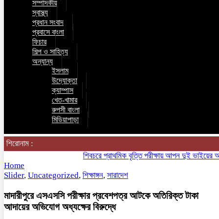
সম্পাদকীয়
স্বাস্থ্য
প্রধান সংবাদ
প্রবাসে বাংলা
ফিচার
শিল্প ও সাহিত্য
অন্যান্য
ইসলাম
উদ্যোক্তা
ক্যাম্পাস
খেত-খামার
রুপসী বাংলা
মিডিয়াপাড়া
শিরোনাম :
শিবচরে প্রাথমিক বৃত্তি পরীক্ষায় আপন দুই ভাইয়ের অনন্য 
Home
Slider
,
Uncategorized
,
শিক্ষাঙ্গন
,
সারাদেশ
মাদারীপুরে এসএসসি পরীক্ষার প্রবেশপত্র আটকে অতিরিক্ত টাকা
আদায়ের অভিযোগ অধ্যক্ষের বিরুদ্ধে