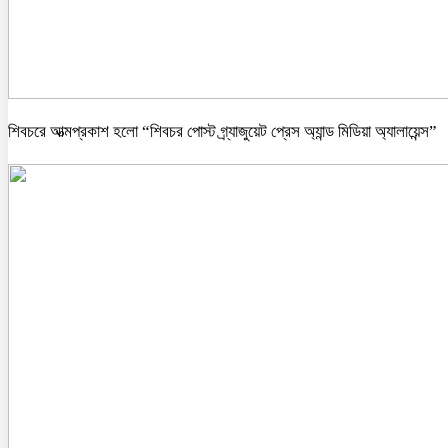
শিবচরে আত্মপ্রকাশ হলো “শিবচর পোস্ট গ্র্যাজুয়েট প্রেস অ্যান্ড মিডিয়া অ্যালায়েন্স”