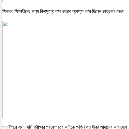
শিবচরে শিক্ষার্থীদের জন্য বিনামূল্যে বাস ভাড়ার ব্যবস্থা করে দিলেন ছাত্রদল নেতা
মাদারীপুরে এসএসসি পরীক্ষার প্রবেশপত্র আটকে অতিরিক্ত টাকা আদায়ের অভিযোগ