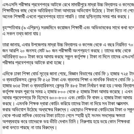
এসএসসি পরীক্ষার প্রবেশপত্র আটকে রেখে মাদারীপুরে মাদ্রা উচ্চ বিদ্যালয় ও কলেজ
শিক্ষার্থীদের কাছ থেকে অতিরিক্ত টাকা আদায়ের অভিযোগ উঠেছে। টাকা দিতে না পের
অনেক শিক্ষার্থী এখনো প্রবেশপত্র হাতে পায়নি। তারা দুশ্চিন্তায় সময় পার করছে।
বৃহস্পতিবার (৯ এপ্রিল) সরজমিনে কয়োজন শিক্ষার্থী এবং অভিভাবকের সাথে কথা বল
এ সকল তথ্য জানা যায়।
তারা জানায়, এবার উপজেলার মাদ্রা উচ্চ বিদ্যালয় ও কলেজ থেকে এ বছর নিয়মিত ৭০
জন আরপি ২০ জনসহ মোট ৯০ জন পরীক্ষার্থী অংশগ্রহণ করছে। তাদের কাছ থেকে
অতিরিক্ত ৬০০ টাকা করে আদায় করছে স্কুল কর্তৃপক্ষ। টাকা না দিলে তাদের এসএস
পরীক্ষার প্রবেশপত্র আটকে রাখা হচ্ছে।
এদিকে ঢাকা শিক্ষা বোর্ড সূত্রে জানা গেছে, বিজ্ঞান বিভাগের বোর্ড ফি ১ হাজার ৭২৫ টা
ও ব্যবহারিকসহ কেন্দ্র ফি ৫২৫ টাকা এবং ব্যবসায় শিক্ষা ও মানবিক বিভাগে বোর্ড ফি ১
হাজার ৬৩৫ টাকা ও ব্যবহারিকসহ কেন্দ্র ফি ৪৮৫ টাকা নির্ধারণ করা হয়।অথচ বিদ্যাল
কর্তৃপক্ষ ফরম পূরণের সময় ২ হাজার ৮০০ থেকে ৫ হাজার টাকা আদায় করেছে। এখন
আবার প্রবেশপত্র ফি হিসেবে ৬০০-৮০০ এবং কোচিং ফি বাবদ ২ হাজার টাকা আদায়
করছে। এমনকি শিক্ষক দ্বারা কোচিং করিয়ে তাদের টাকা না দিয়ে সব টাকা আত্মসাৎ
করার অভিযোগ উঠেছে অধ্যক্ষের বিরুদ্ধে। এছাড়াও শিক্ষকরা কোচিংয়ের টাকা ও স্কু
থেকে পাওয়া মাসিক বেতনের টাকা চাইতে গেলে স্হায়ী দুই সংসদ সদস্যের ক্ষমতা
অপব্যবহার করে তাদেরকে ভয় ভীতি দেখান তিনি। নিরুপায় হয়ে ভয়ে কোন শিক্ষকরা
কথা বলতে পারছে না তার বিরুদ্ধে।