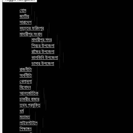
হোম
জাতীয়
সারাদেশ
বৃহত্তর ফরিদপুর
মাদারীপুর সংবাদ
মাদারীপুর সদর
শিবচর উপজেলা
রাজৈর উপজেলা
কালকিনি উপজেলা
ডাসার উপজেলা
রাজনীতি
অর্থনীতি
খেলাধুলা
বিনোদন
আন্তর্জাতিক
চাকরীর বাজার
তথ্য প্রযুক্তি
ধর্ম
মতামত
লাইফস্টাইল
শিক্ষাঙ্গন