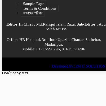
Sample Page
Terms & Conditions
আমাদের পরিবার
Editor In Chief :
Md.Rafiqul Islam Raza,
Sub-Editor
: Abu
Saleh Mussa
Office: HB Hospital, 3rd floor,Upazila Chattar, Shibchar,
Madaripur.
Mobile: 01715590296, 01615590296
© All rights reserved © 2022
BY
Developed by : JM IT SOLUTION
Don`t copy text!