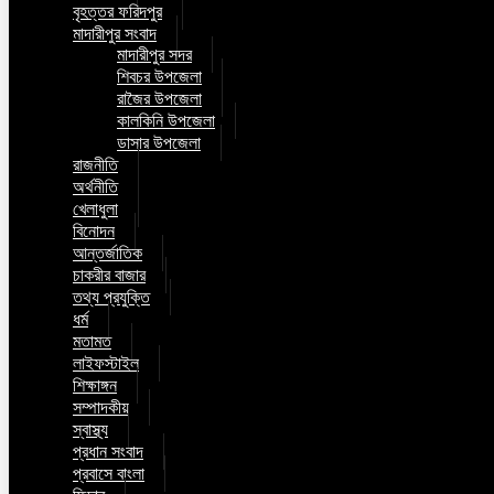
বৃহত্তর ফরিদপুর
মাদারীপুর সংবাদ
মাদারীপুর সদর
শিবচর উপজেলা
রাজৈর উপজেলা
কালকিনি উপজেলা
ডাসার উপজেলা
রাজনীতি
অর্থনীতি
খেলাধুলা
বিনোদন
আন্তর্জাতিক
চাকরীর বাজার
তথ্য প্রযুক্তি
ধর্ম
মতামত
লাইফস্টাইল
শিক্ষাঙ্গন
সম্পাদকীয়
স্বাস্থ্য
প্রধান সংবাদ
প্রবাসে বাংলা