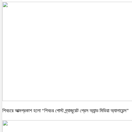
শিবচরে আত্মপ্রকাশ হলো “শিবচর পোস্ট গ্র্যাজুয়েট প্রেস অ্যান্ড মিডিয়া অ্যালায়েন্স”