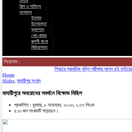
ফিচার
শিল্প ও সাহিত্য
অন্যান্য
ইসলাম
উদ্যোক্তা
ক্যাম্পাস
খেত-খামার
রুপসী বাংলা
মিডিয়াপাড়া
শিরোনাম :
শিবচরে প্রাথমিক বৃত্তি পরীক্ষায় আপন দুই ভাইয়ের অনন্
Home
Slider
,
মাদারীপুর সংবাদ
মাদারীপুরে অবরোধের সমর্থনে বিক্ষোভ মিছিল
প্রকাশিত : বুধবার, ৮ নভেম্বর, ২০২৩, ২.৩৭ পিএম
৫১৩ জন সংবাদটি পড়েছেন।