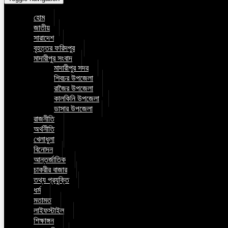
হোম
জাতীয়
সারাদেশ
বৃহত্তর ফরিদপুর
মাদারীপুর সংবাদ
মাদারীপুর সদর
শিবচর উপজেলা
রাজৈর উপজেলা
কালকিনি উপজেলা
ডাসার উপজেলা
রাজনীতি
অর্থনীতি
খেলাধুলা
বিনোদন
আন্তর্জাতিক
চাকরীর বাজার
তথ্য প্রযুক্তি
ধর্ম
মতামত
লাইফস্টাইল
শিক্ষাঙ্গন