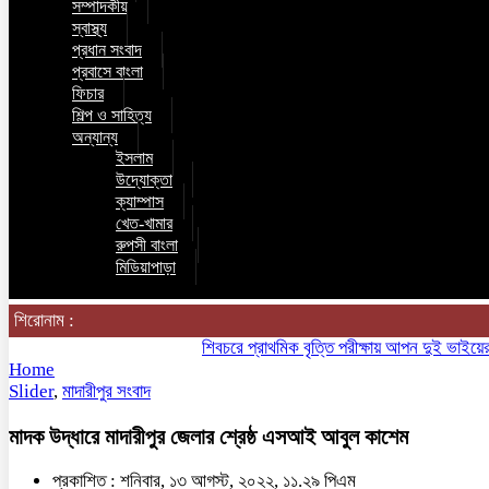
সম্পাদকীয়
স্বাস্থ্য
প্রধান সংবাদ
প্রবাসে বাংলা
ফিচার
শিল্প ও সাহিত্য
অন্যান্য
ইসলাম
উদ্যোক্তা
ক্যাম্পাস
খেত-খামার
রুপসী বাংলা
মিডিয়াপাড়া
শিরোনাম :
শিবচরে প্রাথমিক বৃত্তি পরীক্ষায় আপন দুই ভাইয়ের অনন্য
Home
Slider
,
মাদারীপুর সংবাদ
মাদক উদ্ধারে মাদারীপুর জেলার শ্রেষ্ঠ এসআই আবুল কাশেম
প্রকাশিত : শনিবার, ১৩ আগস্ট, ২০২২, ১১.২৯ পিএম