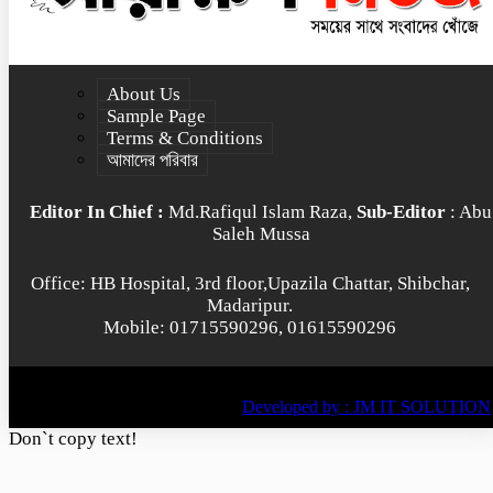
About Us
Sample Page
Terms & Conditions
আমাদের পরিবার
Editor In Chief :
Md.Rafiqul Islam Raza,
Sub-Editor
: Abu
Saleh Mussa
Office: HB Hospital, 3rd floor,Upazila Chattar, Shibchar,
Madaripur.
Mobile: 01715590296, 01615590296
© All rights reserved © 2022
BY
Developed by : JM IT SOLUTION
Don`t copy text!