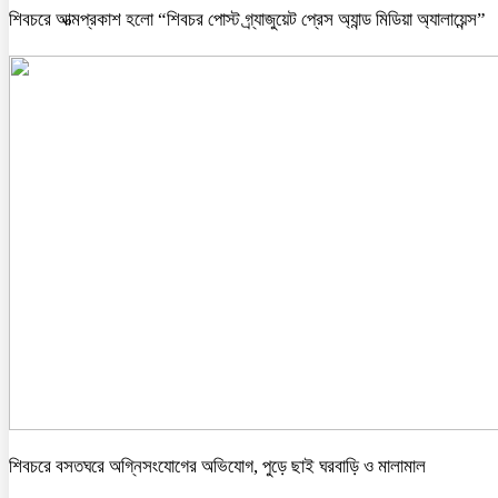
শিবচরে আত্মপ্রকাশ হলো “শিবচর পোস্ট গ্র্যাজুয়েট প্রেস অ্যান্ড মিডিয়া অ্যালায়েন্স”
শিবচরে বসতঘরে অগ্নিসংযোগের অভিযোগ, পুড়ে ছাই ঘরবাড়ি ও মালামাল