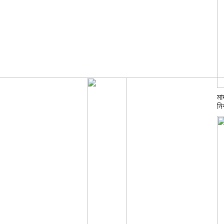
মা
নির