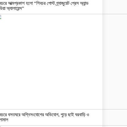
বচরে আত্মপ্রকাশ হলো “শিবচর পোস্ট গ্র্যাজুয়েট প্রেস অ্যান্ড
ডিয়া অ্যালায়েন্স”
বচরে বসতঘরে অগ্নিসংযোগের অভিযোগ, পুড়ে ছাই ঘরবাড়ি ও
লামাল