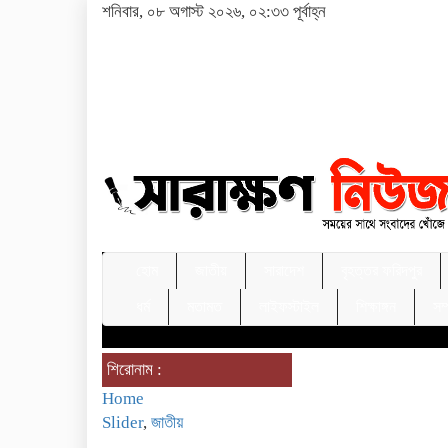
শনিবার, ০৮ অগাস্ট ২০২৬, ০২:৩৩ পূর্বাহ্ন
হোম
জাতীয়
সারাদেশ
বৃহত্তর ফরিদপুর
ধর্ম
মতামত
লাইফস্টাইল
শিক্ষাঙ্গন
সম
শিরোনাম :
Home
Slider
,
জাতীয়