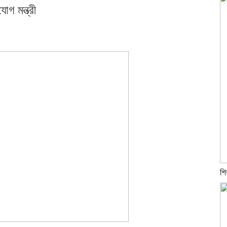
গ মন্ত্রী
শি