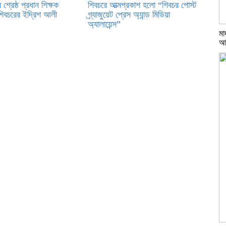
 শ্রেষ্ঠ প্রধান শিক্ষক
শিবচরে আত্মপ্রকাশ হলো “শিবচর পোস্ট
 শিবচরের ইদ্রিশ আলী
গ্র্যাজুয়েট প্রেস অ্যান্ড মিডিয়া
অ্যালায়েন্স”
মা
আ