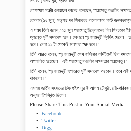
শিবচর (মাদারীপুর) প্রতিনিধিঃ
যোগাযোগ মন্ত্রী ওবায়দুল কাদের বলেছেন,’পদ্মাসেতু বাঙালির সক্ষমত
রোববার(১২ জুন) সন্ধ্যার পর শিবচরের বাংলাবাজার ঘাটে জনসভাস্
এ সময় তিনি বলেন,’২৫ জুন পদ্মাসেতু উদ্বোধনের দিন শিবচরের ই
প্রান্তে সূধী সমাবেশ হবে। সেখানে প্রধানমন্ত্রী ব্রিফিং দেবে
হবে। বেলা ১১ টা থেকেই জনসভা শুরু হবে।’
তিনি আরও বলেন,’প্রধানমন্ত্রী শেখ হাসিনার কমিটমেন্ট ছিল পদ্মাস
অপমানিত হয়েছেন। এই পদ্মাসেতু বাঙালির সক্ষমতার পদ্মাসেতু।’
তিনি বলেন,’প্রধানমন্ত্রী ওপারেও সূধী সমাবেশ করবেন। তবে 
থাকবেন।’
এসময় জাতীয় সংসদের চিফ হুইপ নূর ই আলম চৌধুরী, নৌ-পরিবহন প্রত
অন্যরা উপস্থিত ছিলেন
Please Share This Post in Your Social Media
Facebook
Twitter
Digg