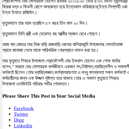
প্রোকৌশলী মোঃ মোসাররফ হোসেন রবিবার ২০/১২/২০ ভোর ৪:৩০ মিনিট হ্রৃদযন্ত্রে
ক্রিয়া বন্ধ ও কিডনী রোগে আক্রান্ত হয়ে ইন্তেকাল করিয়াছেন(ইন্না লিল্লাহী ওয়া
ইন্না ইলাহে রাজিউন।
মৃত্যুকালে তার বয়স হয়েছিল ৫৭ বছর তিন মাস ২০ দিন।
মৃত্যুকালে তিনি স্ত্রী এক মেয়েসহ বহু আত্মীয় স্বজন রেখে গেছেন।
আজ বাদ জোহর তার নিজ বাড়ি রাজবাড়ি জেলার বালিয়াকান্দি উপজেলার সোনাইডাঙ্গা
গ্রামে জানাজা শেষে তাকে পারিবারিক গোরস্থানে দাফন করা হয়।
তার মৃত্যুতে শিবচর উপজেলা প্রোকৌশলী মোঃ ইকবাল হোসেন এক শোক বার্তায়
বলেন,” মরহুম মোঃ মোসাররফ কর্মজীবনে একজন সৎ,নিষ্ঠাবান,দ্বায়িত্বশীল ও সদালাপ
কর্মকর্তা ছিলেন।তার দ্বায়িত্বজ্ঞান,কর্তব্যপরায়ণতা ও বন্ধু বাৎস্যলতা সকল কর্মকর্তা 
কর্মচারীদের জন্য এক উজ্জল দৃষ্টান্ত হয়ে থাকবে।তার এ অকাল মৃত্যুতে শিবচর
উপজেলা এলজিইডি পরিবার গভীর শোকাহত।
Please Share This Post in Your Social Media
Facebook
Twitter
Digg
Linkedin