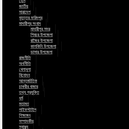
হোম
জাতীয়
সারাদেশ
বৃহত্তর ফরিদপুর
মাদারীপুর সংবাদ
মাদারীপুর সদর
শিবচর উপজেলা
রাজৈর উপজেলা
কালকিনি উপজেলা
ডাসার উপজেলা
রাজনীতি
অর্থনীতি
খেলাধুলা
বিনোদন
আন্তর্জাতিক
চাকরীর বাজার
তথ্য প্রযুক্তি
ধর্ম
মতামত
লাইফস্টাইল
শিক্ষাঙ্গন
সম্পাদকীয়
স্বাস্থ্য