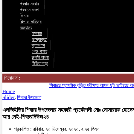
প্রধান সংবাদ
প্রবাসে বাংলা
ফিচার
শিল্প ও সাহিত্য
অন্যান্য
ইসলাম
উদ্যোক্তা
ক্যাম্পাস
খেত-খামার
রুপসী বাংলা
মিডিয়াপাড়া
শিরোনাম :
শিবচরে প্রাথমিক বৃত্তি পরীক্ষায় আপন দুই ভাইয়ের অনন্য 
Home
Slider
,
শিবচর উপজেলা
এলজিইডির শিবচর উপজেলার সহকারী প্রকৌশলী মোঃ মোসাররফ হোসে
আর নেই-শিবচরনিউজ২৪
প্রকাশিত : রবিবার, ২০ ডিসেম্বর, ২০২০, ২.২৫ পিএম