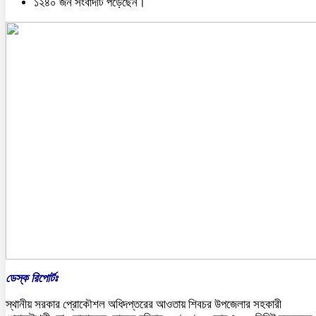
১২৪০ জন সংবাদটি পড়েছেন।
ডেস্ক রিপোর্টঃ
স্থানীয় সরকার প্রোকৌশল অধিদপ্তরের আওতায় শিবচর উপজেলার সহকারী