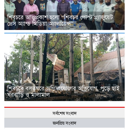
শিবচরে আত্মপ্রকাশ হলো “শিবচর পোস্ট গ্র্যাজুয়েট
প্রেস অ্যান্ড মিডিয়া অ্যালায়েন্স”
শিবচরে বসতঘরে অগ্নিসংযোগের অভিযোগ, পুড়ে ছাই
ঘরবাড়ি ও মালামাল
সর্বশেষ সংবাদ
জনপ্রিয় সংবাদ