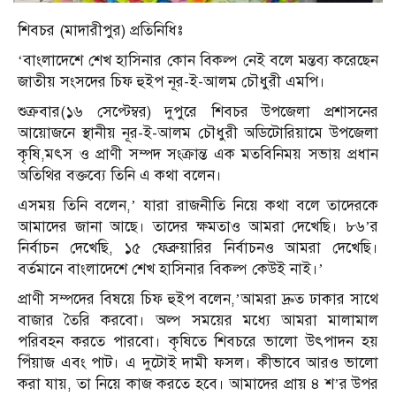
শিবচর (মাদারীপুর) প্রতিনিধিঃ
‘বাংলাদেশে শেখ হাসিনার কোন বিকল্প নেই বলে মন্তব্য করেছেন
জাতীয় সংসদের চিফ হুইপ নূর-ই-আলম চৌধুরী এমপি।
শুক্রবার(১৬ সেপ্টেম্বর) দুপুরে শিবচর উপজেলা প্রশাসনের
আয়োজনে স্থানীয় নূর-ই-আলম চৌধুরী অডিটোরিয়ামে উপজেলা
কৃষি,মৎস ও প্রাণী সম্পদ সংক্রান্ত এক মতবিনিময় সভায় প্রধান
অতিথির বক্তব্যে তিনি এ কথা বলেন।
এসময় তিনি বলেন,’ যারা রাজনীতি নিয়ে কথা বলে তাদেরকে
আমাদের জানা আছে। তাদের ক্ষমতাও আমরা দেখেছি। ৮৬’র
নির্বাচন দেখেছি, ১৫ ফেব্রুয়ারির নির্বাচনও আমরা দেখেছি।
বর্তমানে বাংলাদেশে শেখ হাসিনার বিকল্প কেউই নাই।’
প্রাণী সম্পদের বিষয়ে চিফ হুইপ বলেন,’আমরা দ্রুত ঢাকার সাথে
বাজার তৈরি করবো। অল্প সময়ের মধ্যে আমরা মালামাল
পরিবহন করতে পারবো। কৃষিতে শিবচরে ভালো উৎপাদন হয়
পিঁয়াজ এবং পাট। এ দুটোই দামী ফসল। কীভাবে আরও ভালো
করা যায়, তা নিয়ে কাজ করতে হবে। আমাদের প্রায় ৪ শ’র উপর