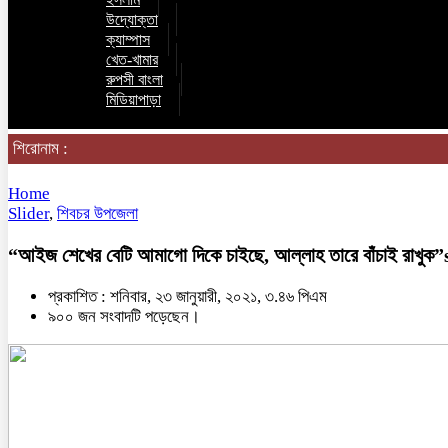
উদ্যোক্তা
ক্যাম্পাস
খেত-খামার
রুপসী বাংলা
মিডিয়াপাড়া
শিরোনাম :
Home
Slider
,
শিবচর উপজেলা
“আইজ শেখের বেটি আমাগো দিকে চাইছে, আল্লাহ তারে বাঁচাই রাখ
প্রকাশিত : শনিবার, ২৩ জানুয়ারী, ২০২১, ৩.৪৬ পিএম
৯০০ জন সংবাদটি পড়েছেন।