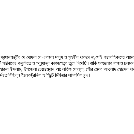
াননীয় প্রধানমন্ত্রীর যে ঘোষনা যে একজন মানুষ ও গৃহহীন থাকবে না,সেই ধারাবাহিকত
 পরিবারের কবুলিয়ত ও অন্ন্যান্ন কাগজপত্র তুলে দিয়েছি।বাকি ঘরগুলোর কাজও চলমান
হারুল ইসলাম, উপজেলা চেয়ারম্যান আঃ লতিফ মোল্লা, পৌর মেয়র আওলাদ হোসেন খান
রত বিভিন্ন ইলেকট্রনিক ও প্রিন্ট মিডিয়ার সাংবাদিক বৃন্দ।