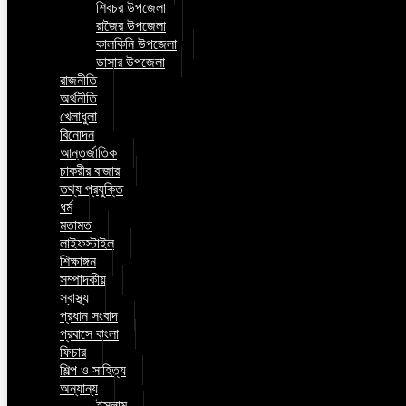
শিবচর উপজেলা
রাজৈর উপজেলা
কালকিনি উপজেলা
ডাসার উপজেলা
রাজনীতি
অর্থনীতি
খেলাধুলা
বিনোদন
আন্তর্জাতিক
চাকরীর বাজার
তথ্য প্রযুক্তি
ধর্ম
মতামত
লাইফস্টাইল
শিক্ষাঙ্গন
সম্পাদকীয়
স্বাস্থ্য
প্রধান সংবাদ
প্রবাসে বাংলা
ফিচার
শিল্প ও সাহিত্য
অন্যান্য
ইসলাম