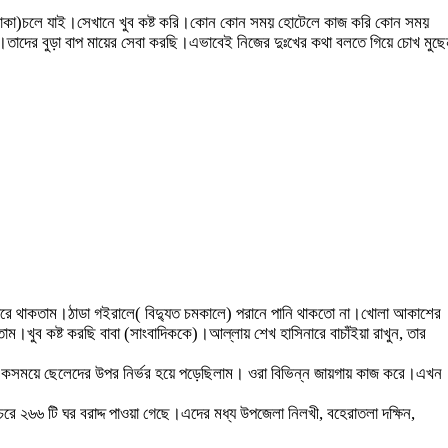
 (ঢাকা)চলে যাই।সেখানে খুব কষ্ট করি।কোন কোন সময় হোটেলে কাজ করি কোন সময়
াদের বুড়া বাপ মায়ের সেবা করছি।এভাবেই নিজের দুঃখের কথা বলতে গিয়ে চোখ মুছে
ঘরে থাকতাম।ঠাডা গইরালে( বিদ্যুত চমকালে) পরানে পানি থাকতো না।খোলা আকাশের
ম।খুব কষ্ট করছি বাবা (সাংবাদিককে)।আল্লায় শেখ হাসিনারে বাচাঁইয়া রাখুন, তার
।একসময়ে ছেলেদের উপর নির্ভর হয়ে পড়েছিলাম। ওরা বিভিন্ন জায়গায় কাজ করে।এখন
বচরে ২৬৬ টি ঘর বরাদ্দ পাওয়া গেছে।এদের মধ্য উপজেলা নিলখী, বহেরাতলা দক্ষিন,