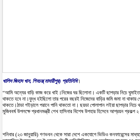
খালিদ জিহাদ খান, শিবচর(মাদারীপুর) প্রতিনিধি
।
“আমি অন্যের বাড়ি কাজ করে খাই।নিজের ঘর ছিলোনা। একটি ছাপড়ার নিচে ঘুমাই
থাকতে হবে না।যুদ্ধ হইছিলো তার পরের বছরই নিজেদের বাড়ির জমি জমা না থাকায় 
থাকতে।ঠাডা গইড়ালে পরানে পানি থাকতো না। ছয়ডা পোলাপান লইয়া ছাপড়ার নিচে 
মুজিববর্ষ উপলক্ষে প্রধানমন্ত্রী শেখ হাসিনার বিশেষ উপহার হিসেবে আশ্রয়ন প্রক
শনিবার (২৩ জানুয়ারি) গণভবন থেকে সারা দেশে একযোগে ভিডিও কনফারেন্সের মাধ্যমে