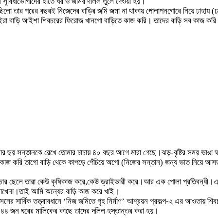
 সুবিধাভোগীদের হাতে ঘর ও জমির দলিল তুলে দেওয়া হয়।
ছিলো তার পরের বছরই নিজেদের বাড়ির জমি জমা না থাকায় পোলাপনগোরে নিয়ে ঢাহায়
রা বাড়ি আইশা শিবচরের ফিরোজ খানগো বাড়িতে কাজ করি। তাদের বাড়ি সব কাজ করি।ত
র ছয় সন্তানকে রেখে তোমার চাচায় ৪০ বছর আগে মারা গেছে।ঝড়-বৃষ্টির সময় ভাঙা 
তে কাজ করি তাগো বাড়ি থেকে কাপড়ে পেঁচিয়ে অগো (নিজের সন্তান) জন্য ভাত নিয়ে আসতা
র চার ছেলে তারা কেউ কৃষিকাজ করে,কেউ ড্রাইভারী করে।আর এক পোলা প্রতিবন্ধী
াখেনা।তাই আমি অন্যের বাড়ি কাজ করে খাই।
সনের সার্বিক তত্ত্বাবধানে ‘নিজ জমিতে গৃহ নির্মাণ’ আশ্রয়ন প্রকল্প-২ এর আওতায় শি
ই ৪৪ জন ঘরের মালিকের কাছে তাদের দলিল হস্তান্তর করা হয়।