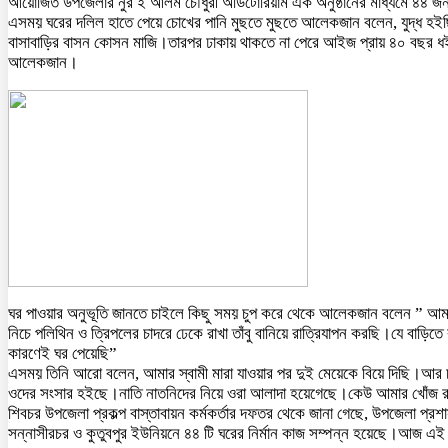
আয়োজিত উপজেলার নুর ই আলম চৌধুরী অডিটোরিয়াম এক অনুষ্ঠানের মাধ্যমে ৪৪ জন
এসময় ঘরের দলিল হাতে পেয়ে চোখের পানি মুছতে মুছতে আলেকজান বলেন, যুদ্ধ হই
বাসাবাড়ির বাসন কোসন মাজি।তারপর ঢাকায় থাকতে না পেরে আইজ প্রায় ৪০ বছর ধই
আলেকজান।
ঘর পাওয়ার অনুভূতি জানতে চাইলে কিছু সময় চুপ করে থেকে আলেকজান বলেন ” আমা
নিচে পলিথিন ও ত্রিপলের চাদরে ঢেকে রাখা তাঁবু বানিয়ে রাত্রিযাপন করছি।যে বাড়ি
কারণেই ঘর পেয়েছি”
এসময় তিনি আরো বলেন, আমার স্বামী মারা যাওয়ার পর দুই মেয়েকে বিয়ে দিছি।আ
ওদের সংসার হইছে।নাতি নাতনিদের নিয়ে ওরা আলাদা হয়েগেছে।কেউ আমার খোঁজ র
শিবচর উপজেলা প্রকল্প বাস্তাবায়ন কর্মকর্তার দফতর থেকে জানা গেছে, উপজেলা প্রশা
সন্নাসীরচর ও কুতুবপুর ইউনিয়নে ৪৪ টি ঘরের নির্মান কাজ সম্পন্ন হয়েছে।আজ এ