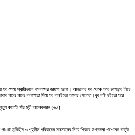
া ঘর পেয়ে স্থায়ীভাবে বসবাসের জায়গা হলো। আজকের পর থেকে আর ছাপড়ার নিচে
আবার মাঝে মাঝে কলাপাতা দিয়ে ঘর বানইতো আমার পোলারা।খুব কষ্ট হইতো ঘরে
্যু কালাই খাঁর স্ত্রী আলেকজান (৬৫)
পাওয়া ভূমিহীন ও গৃহহীন পরিবারের সদস্যদের নিয়ে শিবচর উপজেলা প্রশাসন কর্তৃক