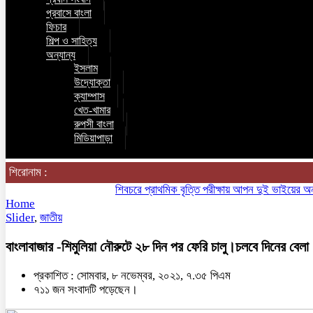
প্রবাসে বাংলা
ফিচার
শিল্প ও সাহিত্য
অন্যান্য
ইসলাম
উদ্যোক্তা
ক্যাম্পাস
খেত-খামার
রুপসী বাংলা
মিডিয়াপাড়া
শিরোনাম :
শিবচরে প্রাথমিক বৃত্তি পরীক্ষায় আপন দুই ভাইয়ের অনন্য সা
Home
Slider
,
জাতীয়
বাংলাবাজার -শিমুলিয়া নৌরুটে ২৮ দিন পর ফেরি চালু।চলবে দিনের বেলা
প্রকাশিত : সোমবার, ৮ নভেম্বর, ২০২১, ৭.৩৫ পিএম
৭১১ জন সংবাদটি পড়েছেন।