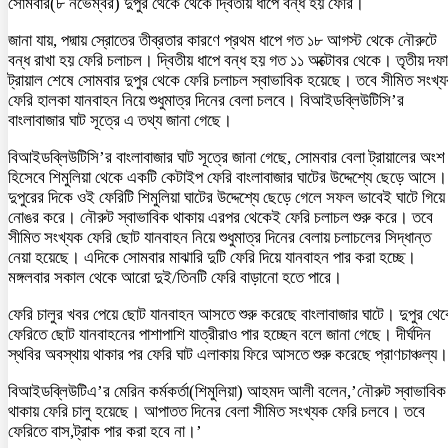
সোমবার(৮ নভেম্বর) দুপুর থেকে থেকে দ্বিতীয় ধাপে বন্ধ হয় ফেরি।
জানা যায়, পদ্মায় স্রোতের তীব্রতার কারণে প্রথম ধাপে গত ১৮ আগস্ট থেকে নৌরুটে
বন্ধ রাখা হয় ফেরি চলাচল। দ্বিতীয় ধাপে বন্ধ হয় গত ১১ অক্টোবর থেকে। তৃতীয় দফা
ট্রায়াল শেষে সোমবার দুপুর থেকে ফেরি চলাচল স্বাভাবিক হয়েছে। তবে সীমিত সংখ্
ফেরি হালকা যানবাহন নিয়ে শুধুমাত্র দিনের বেলা চলবে। বিআইডব্লিউটিসি’র
বাংলাবাজার ঘাট সূত্রে এ তথ্য জানা গেছে।
বিআইডব্লিউটিসি’র বাংলাবাজার ঘাট সূত্রে জানা গেছে, সোমবার বেলা ট্রায়ালের অংশ
হিসেবে শিমুলিয়া থেকে একটি কেটাইপ ফেরি বাংলাবাজার ঘাটের উদ্দেশ্যে ছেড়ে আসে।
দুপুরের দিকে ওই ফেরিটি শিমুলিয়া ঘাটের উদ্দেশ্যে ছেড়ে গেলে সফল ভাবেই ঘাটে গিয়ে
নোঙর করে। নৌরুট স্বাভাবিক থাকায় এরপর থেকেই ফেরি চলাচল শুরু করে। তবে
সীমিত সংখ্যক ফেরি ছোট যানবাহন নিয়ে শুধুমাত্র দিনের বেলায় চলাচলের সিদ্ধান্ত
নেয়া হয়েছে। এদিকে সোমবার মাঝারি দুটি ফেরি দিয়ে যানবাহন পার করা হচ্ছে।
মঙ্গলবার সকাল থেকে আরো দুই/তিনটি ফেরি বাড়ানো হতে পারে।
ফেরি চালুর খবর পেয়ে ছোট যানবাহন আসতে শুরু করেছে বাংলাবাজার ঘাটে। দুপুর থে
ফেরিতে ছোট যানবাহনের পাশাপাশি যাত্রীরাও পার হচ্ছেন বলে জানা গেছে। দীর্ঘদিন
স্থবির অবস্থায় থাকার পর ফেরি ঘাট এলাকায় ফিরে আসতে শুরু করেছে প্রাণচাঞ্চল্য।
বিআইডব্লিউটিএ’র মেরিন কর্মকর্তা(শিমুলিয়া) আহমদ আলী বলেন,’নৌরুট স্বাভাবিক
থাকায় ফেরি চালু হয়েছে। আপাতত দিনের বেলা সীমিত সংখ্যক ফেরি চলবে। তবে
ফেরিতে বাস,ট্রাক পার করা হবে না।’