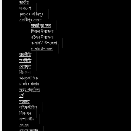
জাতীয়
সারাদেশ
বৃহত্তর ফরিদপুর
মাদারীপুর সংবাদ
মাদারীপুর সদর
শিবচর উপজেলা
রাজৈর উপজেলা
কালকিনি উপজেলা
ডাসার উপজেলা
রাজনীতি
অর্থনীতি
খেলাধুলা
বিনোদন
আন্তর্জাতিক
চাকরীর বাজার
তথ্য প্রযুক্তি
ধর্ম
মতামত
লাইফস্টাইল
শিক্ষাঙ্গন
সম্পাদকীয়
স্বাস্থ্য
প্রধান সংবাদ