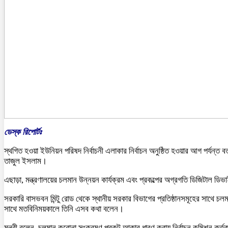
ডেস্ক রিপোর্টঃ
স্থগিত হওয়া ইউনিয়ন পরিষদ নির্বাচনী এলাকার নির্বাচন অনুষ্ঠিত হওয়ার আগ পর্যন্ত ব
তাজুল ইসলাম।
এছাড়া, মন্ত্রণালয়ের চলমান উন্নয়ন কার্যক্রম এবং প্রকল্পের অগ্রগতি ডিজিটাল ড
সরকারি বাসভবন মিন্টু রোড থেকে স্থানীয় সরকার বিভাগের প্রতিষ্ঠানসমূহের সাথে চ
সাথে মতবিনিময়কালে তিনি এসব কথা বলেন।
মন্ত্রী বলেন, চলমান করোনা সংক্রমণ প্রকট আকার ধারণ করায় নির্বাচন কমিশন কর্তৃক 