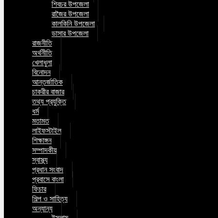
শিবচর উপজেলা
রাজৈর উপজেলা
কালকিনি উপজেলা
ডাসার উপজেলা
রাজনীতি
অর্থনীতি
খেলাধুলা
বিনোদন
আন্তর্জাতিক
চাকরীর বাজার
তথ্য প্রযুক্তি
ধর্ম
মতামত
লাইফস্টাইল
শিক্ষাঙ্গন
সম্পাদকীয়
স্বাস্থ্য
প্রধান সংবাদ
প্রবাসে বাংলা
ফিচার
শিল্প ও সাহিত্য
অন্যান্য
ইসলাম