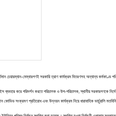
র্তমান চেয়ারম্যান-মেম্বারগণই সরকারি ত্রাণ কার্যক্রম বিতরণসহ অন্যান্য কর্মকাণ্ড প
িভাইস ব্যবহার করে পরিদর্শন করতে পরিচালক ও উপ-পরিচালক, স্থানীয় সরকারগণকে নির্দেশ
লমান কোভিড সংক্রমণ প্রতিরোধ এবং উন্নয়ন কার্যক্রম নিয়ে ধারাবাহিক ভার্চুয়ালি 
ইউনিয়ন পরিষদ নির্বাচন স্থগিত করা হয়েছে। স্থগিত হওয়া নির্বাচনী এলাকায় সরকারের