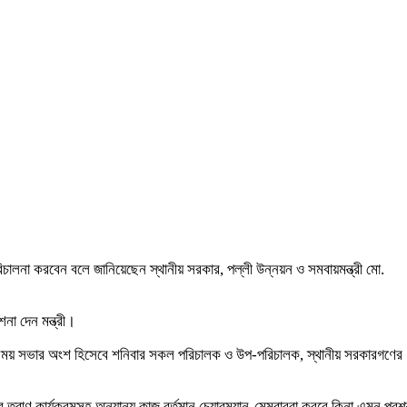
রিচালনা করবেন বলে জানিয়েছেন স্থানীয় সরকার, পল্লী উন্নয়ন ও সমবায়মন্ত্রী মো.
না দেন মন্ত্রী।
মতবিনিময় সভার অংশ হিসেবে শনিবার সকল পরিচালক ও উপ-পরিচালক, স্থানীয় সরকারগণের
 ত্রাণ কার্যক্রমসহ অন্যান্য কাজ বর্তমান চেয়ারম্যান-মেম্বাররা করবে কিনা এমন প্রশ