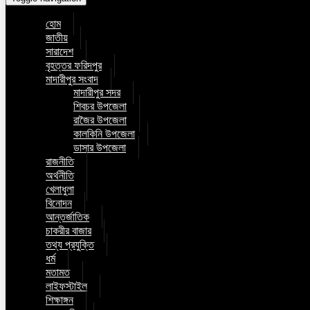
হোম
জাতীয়
সারাদেশ
বৃহত্তর ফরিদপুর
মাদারীপুর সংবাদ
মাদারীপুর সদর
শিবচর উপজেলা
রাজৈর উপজেলা
কালকিনি উপজেলা
ডাসার উপজেলা
রাজনীতি
অর্থনীতি
খেলাধুলা
বিনোদন
আন্তর্জাতিক
চাকরীর বাজার
তথ্য প্রযুক্তি
ধর্ম
মতামত
লাইফস্টাইল
শিক্ষাঙ্গন