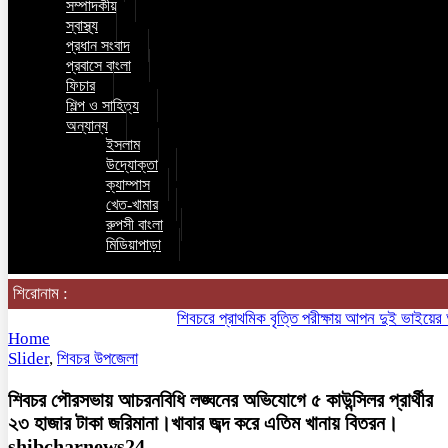
সম্পাদকীয়
স্বাস্থ্য
প্রধান সংবাদ
প্রবাসে বাংলা
ফিচার
শিল্প ও সাহিত্য
অন্যান্য
ইসলাম
উদ্যোক্তা
ক্যাম্পাস
খেত-খামার
রুপসী বাংলা
মিডিয়াপাড়া
শিরোনাম :
শিবচরে প্রাথমিক বৃত্তি পরীক্ষায় আপন দুই ভাইয়ের অনন্য
Home
Slider
,
শিবচর উপজেলা
শিবচর পৌরসভায় আচরনবিধি লঙ্ঘনের অভিযোগে ৫ কাউন্সিলর প্রার্থীর
২৩ হাজার টাকা জরিমানা।খাবার জব্দ করে এতিম খানায় বিতরন।
shibcharnews24