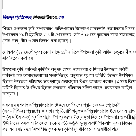
নিজস্ব প্রতিবেদক,
শিবচরনিউজ২৪
.কম
শিবচর উপজেলা কৃষি সম্প্রসারণ অধিদপ্তরের উদ্যোগে মাসকলাই প্রণোদনায় শিবচর
উপজেলার ১৯ টি ইউনিয়ন ও ১ টি পৌরসভার মোট ৫৭৫ জন কৃষকের মাঝে মাসকলাই
(মাস ডাল) বীজ ও সার বিতরণ করা হয়েছে।
সোমবার (১৪ সেপ্টেম্বর) বেলা সাড়ে ১১টার দিকে উপজেলা কৃষি অফিস চত্বরে বীজ ও
সার বিতরণ করা হয়।
উপজেলা কৃষি কর্মকর্তা কৃষিবিদ অনুপম রায়ের সঞ্চালনায় ও শিবচর উপজেলা নির্বাহী
কর্মকর্তা মোঃ আসাদুজ্জামানের সভাপতিত্বে অনুষ্ঠানে প্রধান অতিথি হিসেবে উপস্থিত
ছিলেন উপজেলা পরিষদের ভারপ্রাপ্ত চেয়ারম্যান বিএম আতাউর রহমান।এসময় বিশে
অতিথি হিসেবে উপস্থিত ছিলেন উপজেলা পরিষদের মহিলা ভাইস চেয়ারম্যান ফাহিমা
আক্তার।
এসময় ন্যাশনাল এগ্রিকালচারাল টেকনোলোজি প্রোগ্রাম ফেজ-২ প্রোজেক্ট
(এনএটিপি-২) প্রকল্পের আওতায় প্রতিযোগিতামূলক এগ্রিকালচারাল ইনোভেশন ফান্ড
৩ (এআইএফ-৩) ম্যাচিং গ্রান্ড উপ প্রকল্পের উদ্যোক্তা হিসেবে উপজেলার ভান্ডারীকান্
ইউনিয়নের কৃষক মনির হোসেন কে ৫০% ভর্তুকী মূল্য একটি পিকআপ ভ্যান বিতরন
করা হয়।যার ফলে সিআইজি কৃষক দল কৃষিপন্য পরিবহনে সহযোগীতা পাবে।