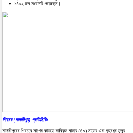
১৪৯২ জন সংবাদটি পড়েছেন।
শিবচর (মাদারীপুর) প্রতিনিধিঃ
মাদারীপুরের শিবচরে সাপের কামড়ে সাবিকুন নাহার (৪০) নামের এক গৃহবধুর মৃত্যু