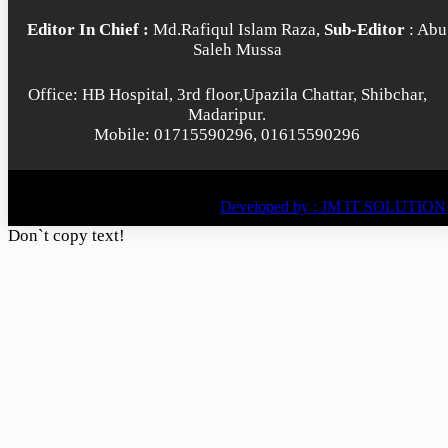
Editor In Chief :
Md.Rafiqul Islam Raza,
Sub-Editor
: Abu
Saleh Mussa
Office: HB Hospital, 3rd floor,Upazila Chattar, Shibchar,
Madaripur.
Mobile: 01715590296, 01615590296
© All rights reserved © 2022
BY
Developed by : JM IT SOLUTION
Don`t copy text!