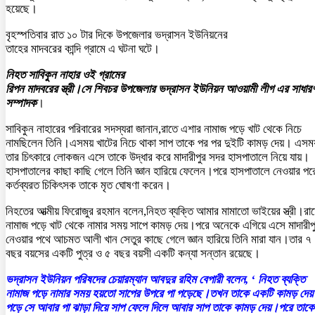
হয়েছে।
বৃহস্পতিবার রাত ১০ টার দিকে উপজেলার ভদ্রাসন ইউনিয়নের
তাহের মাদবরের কান্দি গ্রামে এ ঘটনা ঘটে।
নিহত সাবিকুন নাহার ওই গ্রামের
রিপন মাদবরের স্ত্রী।সে শিবচর উপজেলার ভদ্রাসন ইউনিয়ন আওয়ামী লীগ এর সাধার
সম্পাদক
।
সাবিকুন নাহারের পরিবারের সদস্যরা জানান,রাতে এশার নামাজ পড়ে খাট থেকে নিচে
নামছিলেন তিনি।এসময় খাটের নিচে থাকা সাপ তাকে পর পর দুইটি কামড় দেয়। এসম
তার চিৎকারে লোকজন এসে তাকে উদ্ধার করে মাদারীপুর সদর হাসপাতালে নিয়ে যায়।
হাসপাতালের কাছা কাছি গেলে তিনি জ্ঞান হারিয়ে ফেলেন।পরে হাসপাতালে নেওয়ার পর
কর্তব্যরত চিকিৎসক তাকে মৃত ঘোষণা করেন।
নিহতের আত্মীয় ফিরোজুর রহমান বলেন,নিহত ব্যক্তি আমার মামাতো ভাইয়ের স্ত্রী।রা
নামাজ পড়ে খাট থেকে নামার সময় সাপে কামড় দেয়।পরে অনেকে এগিয়ে এসে মাদারীপ
নেওয়ার পথে আচমত আলী খান সেতুর কাছে গেলে জ্ঞান হারিয়ে তিনি মারা যান।তার ৭
বছর বয়সের একটি পুত্র ও ৫ বছর বয়সী একটি কন্যা সন্তান রয়েছে।
ভদ্রাসন ইউনিয়ন পরিষদের চেয়ারম্যান আবদুর রহিম বেপারী বলেন, ‘ নিহত ব্যক্তি
নামাজ পড়ে নামার সময় হয়তো সাপের উপরে পা পড়েছে।তখন তাকে একটি কামড় দে
পড়ে সে আবার পা ঝাড়া দিয়ে সাপ ফেলে দিলে আবার সাপ তাকে কামড় দেয়।পরে তাকে