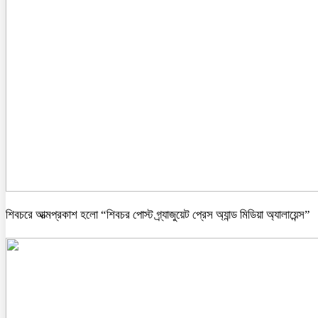
শিবচরে আত্মপ্রকাশ হলো “শিবচর পোস্ট গ্র্যাজুয়েট প্রেস অ্যান্ড মিডিয়া অ্যালায়েন্স”