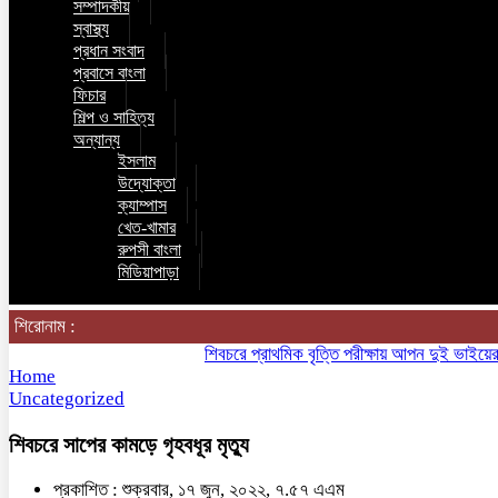
সম্পাদকীয়
স্বাস্থ্য
প্রধান সংবাদ
প্রবাসে বাংলা
ফিচার
শিল্প ও সাহিত্য
অন্যান্য
ইসলাম
উদ্যোক্তা
ক্যাম্পাস
খেত-খামার
রুপসী বাংলা
মিডিয়াপাড়া
শিরোনাম :
শিবচরে প্রাথমিক বৃত্তি পরীক্ষায় আপন দুই ভাইয়ের অনন
Home
Uncategorized
শিবচরে সাপের কামড়ে গৃহবধূর মৃত্যু
প্রকাশিত : শুক্রবার, ১৭ জুন, ২০২২, ৭.৫৭ এএম