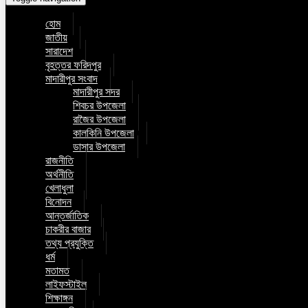
হোম
জাতীয়
সারাদেশ
বৃহত্তর ফরিদপুর
মাদারীপুর সংবাদ
মাদারীপুর সদর
শিবচর উপজেলা
রাজৈর উপজেলা
কালকিনি উপজেলা
ডাসার উপজেলা
রাজনীতি
অর্থনীতি
খেলাধুলা
বিনোদন
আন্তর্জাতিক
চাকরীর বাজার
তথ্য প্রযুক্তি
ধর্ম
মতামত
লাইফস্টাইল
শিক্ষাঙ্গন