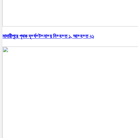
মাদারীপুরে পৃথক দূ*র্ঘ*ট*না*য় নি*হ*ত ১, আ*হ*ত ২১