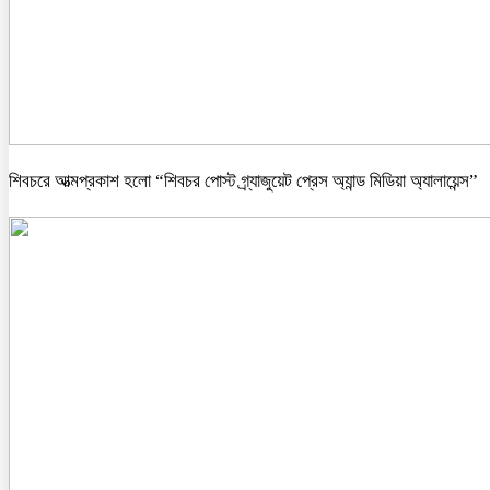
শিবচরে আত্মপ্রকাশ হলো “শিবচর পোস্ট গ্র্যাজুয়েট প্রেস অ্যান্ড মিডিয়া অ্যালায়েন্স”