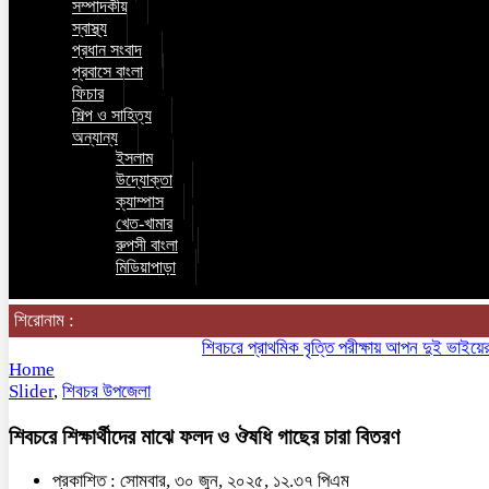
সম্পাদকীয়
স্বাস্থ্য
প্রধান সংবাদ
প্রবাসে বাংলা
ফিচার
শিল্প ও সাহিত্য
অন্যান্য
ইসলাম
উদ্যোক্তা
ক্যাম্পাস
খেত-খামার
রুপসী বাংলা
মিডিয়াপাড়া
শিরোনাম :
শিবচরে প্রাথমিক বৃত্তি পরীক্ষায় আপন দুই ভাইয়ের অনন্য
Home
Slider
,
শিবচর উপজেলা
শিবচরে শিক্ষার্থীদের মাঝে ফলদ ও ঔষধি গাছের চারা বিতরণ
প্রকাশিত : সোমবার, ৩০ জুন, ২০২৫, ১২.৩৭ পিএম