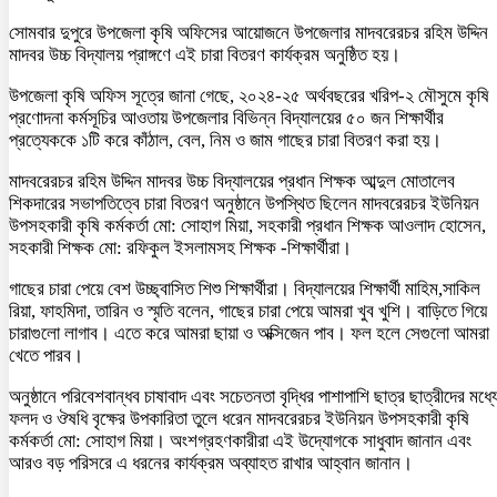
সোমবার দুপুরে উপজেলা কৃষি অফিসের আয়োজনে উপজেলার মাদবরেরচর রহিম উদ্দিন
মাদবর উচ্চ বিদ্যালয় প্রাঙ্গণে এই চারা বিতরণ কার্যক্রম অনুষ্ঠিত হয়।
উপজেলা কৃষি অফিস সূত্রে জানা গেছে, ২০২৪-২৫ অর্থবছরের খরিপ-২ মৌসুমে কৃষি
প্রণোদনা কর্মসূচির আওতায় উপজেলার বিভিন্ন বিদ্যালয়ের ৫০ জন শিক্ষার্থীর
প্রত্যেককে ১টি করে কাঁঠাল, বেল, নিম ও জাম গাছের চারা বিতরণ করা হয়।
মাদবরেরচর রহিম উদ্দিন মাদবর উচ্চ বিদ্যালয়ের প্রধান শিক্ষক আব্দুল মোতালেব
শিকদারের সভাপতিত্বে চারা বিতরণ অনুষ্ঠানে উপস্থিত ছিলেন মাদবরেরচর ইউনিয়ন
উপসহকারী কৃষি কর্মকর্তা মো: সোহাগ মিয়া, সহকারী প্রধান শিক্ষক আওলাদ হোসেন,
সহকারী শিক্ষক মো: রফিকুল ইসলামসহ শিক্ষক -শিক্ষার্থীরা।
গাছের চারা পেয়ে বেশ উচ্ছ্বাসিত শিশু শিক্ষার্থীরা। বিদ্যালয়ের শিক্ষার্থী মাহিম,সাকিল
রিয়া, ফাহমিদা, তারিন ও স্মৃতি বলেন, গাছের চারা পেয়ে আমরা খুব খুশি। বাড়িতে গিয়ে
চারাগুলো লাগাব। এতে করে আমরা ছায়া ও অক্সিজেন পাব। ফল হলে সেগুলো আমরা
খেতে পারব।
অনুষ্ঠানে পরিবেশবান্ধব চাষাবাদ এবং সচেতনতা বৃদ্ধির পাশাপাশি ছাত্র ছাত্রীদের মধ্য
ফলদ ও ঔষধি বৃক্ষের উপকারিতা তুলে ধরেন মাদবরেরচর ইউনিয়ন উপসহকারী কৃষি
কর্মকর্তা মো: সোহাগ মিয়া। অংশগ্রহণকারীরা এই উদ্যোগকে সাধুবাদ জানান এবং
আরও বড় পরিসরে এ ধরনের কার্যক্রম অব্যাহত রাখার আহ্বান জানান।