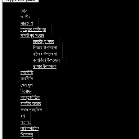
হোম
জাতীয়
সারাদেশ
বৃহত্তর ফরিদপুর
মাদারীপুর সংবাদ
মাদারীপুর সদর
শিবচর উপজেলা
রাজৈর উপজেলা
কালকিনি উপজেলা
ডাসার উপজেলা
রাজনীতি
অর্থনীতি
খেলাধুলা
বিনোদন
আন্তর্জাতিক
চাকরীর বাজার
তথ্য প্রযুক্তি
ধর্ম
মতামত
লাইফস্টাইল
শিক্ষাঙ্গন