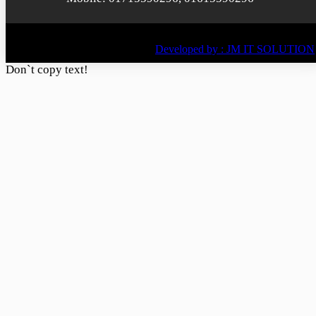
© All rights reserved © 2022
BY
Developed by : JM IT SOLUTION
Don`t copy text!