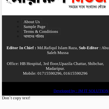
About Us
Sample Page
Terms & Conditions
আমাদের পরিবার
Editor In Chief :
Md.Rafiqul Islam Raza,
Sub-Editor
: Abu
Saleh Mussa
Office: HB Hospital, 3rd floor,Upazila Chattar, Shibchar,
Madaripur.
Mobile: 01715590296, 01615590296
© All rights reserved © 2022
BY
Developed by : JM IT SOLUTION
Don`t copy text!