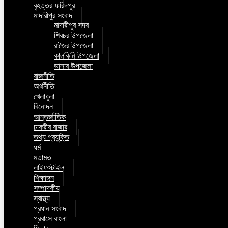
বৃহত্তর ফরিদপুর
মাদারীপুর সংবাদ
মাদারীপুর সদর
শিবচর উপজেলা
রাজৈর উপজেলা
কালকিনি উপজেলা
ডাসার উপজেলা
রাজনীতি
অর্থনীতি
খেলাধুলা
বিনোদন
আন্তর্জাতিক
চাকরীর বাজার
তথ্য প্রযুক্তি
ধর্ম
মতামত
লাইফস্টাইল
শিক্ষাঙ্গন
সম্পাদকীয়
স্বাস্থ্য
প্রধান সংবাদ
প্রবাসে বাংলা