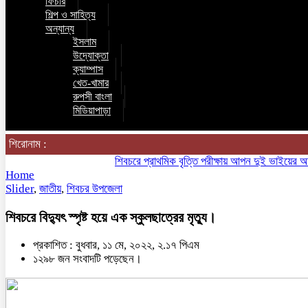
ফিচার
শিল্প ও সাহিত্য
অন্যান্য
ইসলাম
উদ্যোক্তা
ক্যাম্পাস
খেত-খামার
রুপসী বাংলা
মিডিয়াপাড়া
শিরোনাম :
শিবচরে প্রাথমিক বৃত্তি পরীক্ষায় আপন দুই ভাইয়ের অনন্য স
Home
Slider
,
জাতীয়
,
শিবচর উপজেলা
শিবচরে বিদ্যুৎ স্পৃষ্ট হয়ে এক স্কুলছাত্রের মৃত্যু।
প্রকাশিত : বুধবার, ১১ মে, ২০২২, ২.১৭ পিএম
১২৯৮ জন সংবাদটি পড়েছেন।