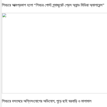
শিবচরে আত্মপ্রকাশ হলো “শিবচর পোস্ট গ্র্যাজুয়েট প্রেস অ্যান্ড মিডিয়া অ্যালায়েন্স”
শিবচরে বসতঘরে অগ্নিসংযোগের অভিযোগ, পুড়ে ছাই ঘরবাড়ি ও মালামাল