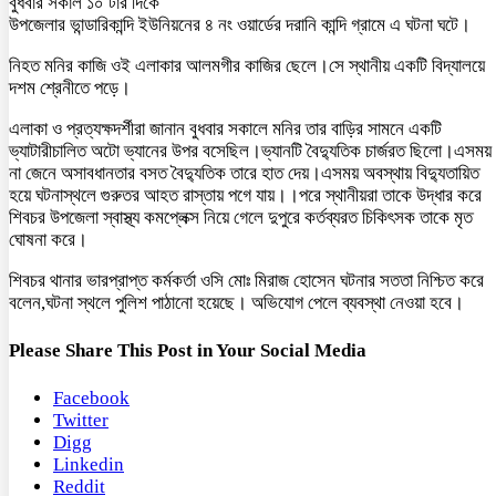
বুধবার সকাল ১০ টার দিকে
উপজেলার ভান্ডারিকান্দি ইউনিয়নের ৪ নং ওয়ার্ডের দরানি কান্দি গ্রামে এ ঘটনা ঘটে।
নিহত মনির কাজি ওই এলাকার আলমগীর কাজির ছেলে।সে স্থানীয় একটি বিদ্যালয়ে
দশম শ্রেনীতে পড়ে।
এলাকা ও প্রত্যক্ষদর্শীরা জানান বুধবার সকালে মনির তার বাড়ির সামনে একটি
ভ্যাটারীচালিত অটো ভ্যানের উপর বসেছিল।ভ্যানটি বৈদ্যুতিক চার্জরত ছিলো।এসময়
না জেনে অসাবধানতার বসত বৈদ্যুতিক তারে হাত দেয়।এসময় অবস্থায় বিদ্যুতায়িত
হয়ে ঘটনাস্থলে গুরুতর আহত রাস্তায় পগে যায়।।পরে স্থানীয়রা তাকে উদ্ধার করে
শিবচর উপজেলা স্বাস্থ্য কমপ্লেক্স নিয়ে গেলে দুপুরে কর্তব্যরত চিকিৎসক তাকে মৃত
ঘোষনা করে।
শিবচর থানার ভারপ্রাপ্ত কর্মকর্তা ওসি মোঃ মিরাজ হোসেন ঘটনার সততা নিশ্চিত করে
বলেন,ঘটনা স্থলে পুলিশ পাঠানো হয়েছে। অভিযোগ পেলে ব্যবস্থা নেওয়া হবে।
Please Share This Post in Your Social Media
Facebook
Twitter
Digg
Linkedin
Reddit