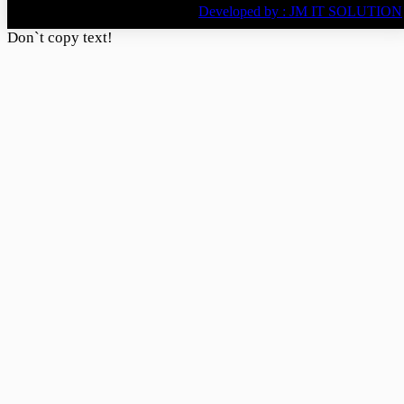
BY
Developed by : JM IT SOLUTION
Don`t copy text!