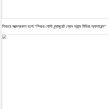
শিবচরে আত্মপ্রকাশ হলো “শিবচর পোস্ট গ্র্যাজুয়েট প্রেস অ্যান্ড মিডিয়া অ্যালায়েন্স”