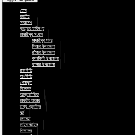
হোম
জাতীয়
সারাদেশ
বৃহত্তর ফরিদপুর
মাদারীপুর সংবাদ
মাদারীপুর সদর
শিবচর উপজেলা
রাজৈর উপজেলা
কালকিনি উপজেলা
ডাসার উপজেলা
রাজনীতি
অর্থনীতি
খেলাধুলা
বিনোদন
আন্তর্জাতিক
চাকরীর বাজার
তথ্য প্রযুক্তি
ধর্ম
মতামত
লাইফস্টাইল
শিক্ষাঙ্গন