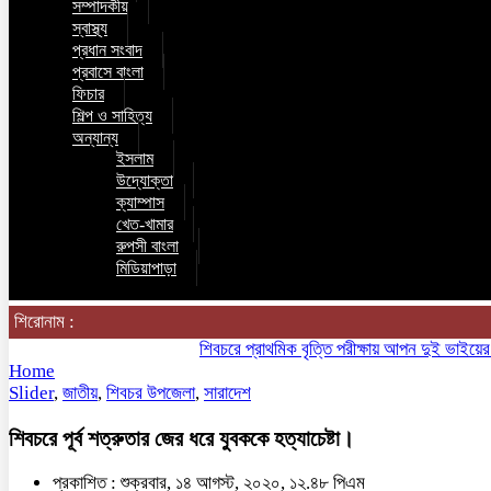
সম্পাদকীয়
স্বাস্থ্য
প্রধান সংবাদ
প্রবাসে বাংলা
ফিচার
শিল্প ও সাহিত্য
অন্যান্য
ইসলাম
উদ্যোক্তা
ক্যাম্পাস
খেত-খামার
রুপসী বাংলা
মিডিয়াপাড়া
শিরোনাম :
শিবচরে প্রাথমিক বৃত্তি পরীক্ষায় আপন দুই ভাইয়ের অনন্য 
Home
Slider
,
জাতীয়
,
শিবচর উপজেলা
,
সারাদেশ
শিবচরে পূর্ব শত্রুতার জের ধরে যুবককে হত্যাচেষ্টা।
প্রকাশিত : শুক্রবার, ১৪ আগস্ট, ২০২০, ১২.৪৮ পিএম