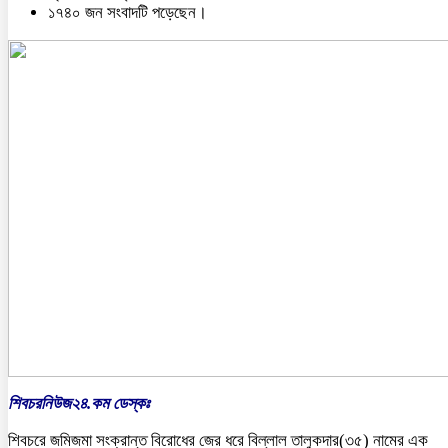
১৭৪০ জন সংবাদটি পড়েছেন।
শিবচরনিউজ২৪.কম ডেস্কঃ
শিবচরে জমিজমা সংক্রান্ত বিরোধের জের ধরে বিল্লাল তালুকদার(৩৫) নামের এক