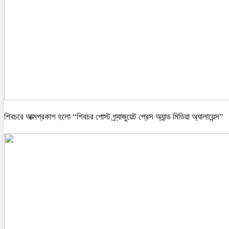
শিবচরে আত্মপ্রকাশ হলো “শিবচর পোস্ট গ্র্যাজুয়েট প্রেস অ্যান্ড মিডিয়া অ্যালায়েন্স”