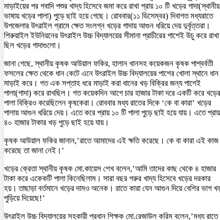
মাড়াইয়ের পর গবাদি পশুর খাদ্য হিসেবে জমা করে রাখা প্রায় ১০ টি খড়ের গাদা(স্থানীয়
ভাষায় খড়ের পালা) পুড়ে ছাই হয়ে গেছে। রোববার(১১ ডিসেম্বর) দিবাগত মধ্যরাতে
উপজেলার উৎরাইল গ্রামে ক্ষেত সংলগ্ন খড়ের গাদায় আগুন ধরিয়ে দেয় দুর্বৃত্তরা।
শিরুয়াইল ইউনিয়নের উৎরাইল উচ্চ বিদ্যালয়ের সীমানা প্রাচীরের পাশেই উচু করে রাখা
ছিল খড়ের গাদাগুলো।
জানা গেছে, স্থানীয় কৃষক আউয়াল ফকির, হালান খানসহ কয়েকজন কৃষক পাশ্বর্বতী
ফসলের ক্ষেত থেকে ধান কেটে এনে উৎরাইল উচ্চ বিদ্যালয়ের পাশের খোলা স্থানে ধান
মাড়াই করে। গত এক সপ্তাহ ধরে মাড়াই করা ধানের খড় বিক্রির জন্য পাশেই
পালা(গাদা) করে রাখছিল। গত কয়েকদিন আগে চার হাজার টাকা দরে একটি করে খড়ে
পালা বিক্রিও করেছিলেন কৃষকেরা। রোববার মধ্য রাতের দিকে ‘কে বা কারা’ খড়ের
পালায় আগুন ধরিয়ে দেয়। এতে করে প্রায় ১০ টি পালা পুড়ে ছাই হয়ে যায়। এতে প্রায়
৪০ হাজার টাকার খড় পুড়ে ছাই হয়ে যায়।
কৃষক আউয়াল ফকির জানান,’রাতে আমাদের এই ক্ষতি করেছে। কে বা কারা এই কাজ
করেছে তা জানা নেই।’
খড়ের ক্রেতা স্থানীয় কৃষক মো.কায়েস শেখ বলেন,’আমি তাদের কাছ থেকে ৪ হাজার
টাকা করে একেকটি পালা কিনেছিলাম। সারা বছর গরুর খাদ্য হিসেবে খড়ের দরকার
হয়। তাছাড়া বর্তমানে খড়ের দামও অনেক। রাতে কারা যেন আগুন দিয়ে বেশির ভাগ খ
পুড়িয়ে দিয়েছে!’
উৎরাইল উচ্চ বিদ্যালয়ের সহকারী প্রধান শিক্ষক মো.রেজাউল করিম বলেন,’মধ্য রাতে