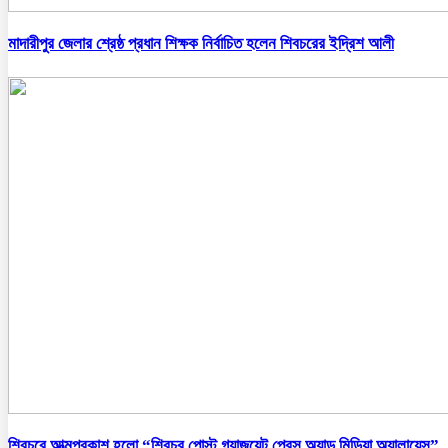
মাদারীপুর জেলার শ্রেষ্ঠ প্রধান শিক্ষক নির্বাচিত হলেন শিবচরের ইদ্রিশ আলী
শিবচরে আত্মপ্রকাশ হলো “শিবচর পোস্ট গ্র্যাজুয়েট প্রেস অ্যান্ড মিডিয়া অ্যালায়েন্স”