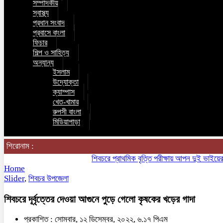
সম্পাদকীয়
স্বাস্থ্য
প্রধান সংবাদ
প্রবাসে বাংলা
ফিচার
শিল্প ও সাহিত্য
অন্যান্য
ইসলাম
উদ্যোক্তা
ক্যাম্পাস
খেত-খামার
রুপসী বাংলা
মিডিয়াপাড়া
শিরোনাম :
শিবচরে প্রাথমিক বৃত্তি পরীক্ষায় আপন দুই ভাইয়ের অনন্য
Home
Slider
,
শিবচর উপজেলা
শিবচরে দূর্বৃত্তের দেওয়া আগুনে পুড়ে গেলো কৃষকের খড়ের গাদা
প্রকাশিত : সোমবার, ১২ ডিসেম্বর, ২০২২, ৬.১৭ পিএম