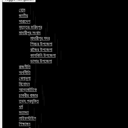
হোম
জাতীয়
সারাদেশ
বৃহত্তর ফরিদপুর
মাদারীপুর সংবাদ
মাদারীপুর সদর
শিবচর উপজেলা
রাজৈর উপজেলা
কালকিনি উপজেলা
ডাসার উপজেলা
রাজনীতি
অর্থনীতি
খেলাধুলা
বিনোদন
আন্তর্জাতিক
চাকরীর বাজার
তথ্য প্রযুক্তি
ধর্ম
মতামত
লাইফস্টাইল
শিক্ষাঙ্গন