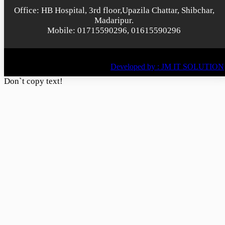
Office: HB Hospital, 3rd floor,Upazila Chattar, Shibchar,
Madaripur.
Mobile: 01715590296, 01615590296
© All rights reserved © 2022
BY
Developed by : JM IT SOLUTION
Don`t copy text!