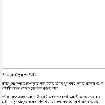
শিবচর(মাদারীপুর) প্রতিনিধিঃ
মাদারীপুরের শিবচরে চাঞ্চল্যকর দাদন হত্যার ঘটনায় মূল পরিকল্পনাকারী মামলার প্রধান
আসামী নজরুল শেখকে গ্রেফতার করেছে র‌্যাব।
শনিবার রাতে নারায়নগঞ্জের সাইনবোর্ড এলাকা থেকে ওই আসামীকে গ্রেফতার করে
র‌্যাব। গ্রেফতারকৃত নজরুল শেখ পৌরসভার ৮নং ওয়ার্ডের পূর্ব শ্যামাইল গ্রামের