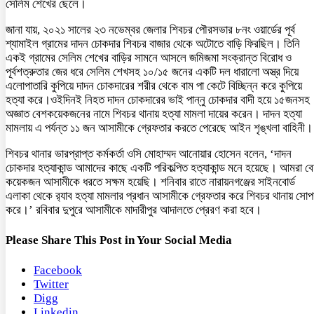
সেলিম শেখের ছেলে।
জানা যায়, ২০২১ সালের ২৩ নভেম্বর জেলার শিবচর পৌরসভার ৮নং ওয়ার্ডের পূর্ব
শ্যামাইল গ্রামের দাদন চোকদার শিবচর বাজার থেকে অটোতে বাড়ি ফিরছিল। তিনি
একই গ্রামের সেলিম শেখের বাড়ির সামনে আসলে জমিজমা সংক্রান্ত বিরোধ ও
পূর্বশত্রুতার জের ধরে সেলিম শেখসহ ১০/১৫ জনের একটি দল ধারালো অস্ত্র দিয়ে
এলোপাতারি কুপিয়ে দাদন চোকদারের শরীর থেকে বাম পা কেটে বিচ্ছিন্ন করে কুপিয়ে
হত্যা করে।ওইদিনই নিহত দাদন চোকদারের ভাই পান্নু চোকদার বাদী হয়ে ১৫জনসহ
অজ্ঞাত বেশকয়েকজনের নামে শিবচর থানায় হত্যা মামলা দায়ের করেন। দাদন হত্যা
মামলায় এ পর্যন্ত ১১ জন আসামীকে গ্রেফতার করতে পেরেছে আইন শৃঙ্খলা বাহিনী।
শিবচর থানার ভারপ্রাপ্ত কর্মকর্তা ওসি মোহাম্মদ আনোয়ার হোসেন বলেন, ‘দাদন
চোকদার হত্যাকান্ড আমাদের কাছে একটি পরিকল্পিত হত্যাকান্ড মনে হয়েছে। আমরা ব
কয়েকজন আসামীকে ধরতে সক্ষম হয়েছি। শনিবার রাতে নারায়নগঞ্জের সাইনবোর্ড
এলাকা থেকে র‌্যাব হত্যা মামলার প্রধান আসামীকে গ্রেফতার করে শিবচর থানায় সোপর
করে।’ রবিবার দুপুরে আসামীকে মাদারীপুর আদালতে প্রেরণ করা হবে।
Please Share This Post in Your Social Media
Facebook
Twitter
Digg
Linkedin