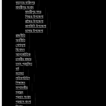
বৃহত্তর ফরিদপুর
মাদারীপুর সংবাদ
মাদারীপুর সদর
শিবচর উপজেলা
রাজৈর উপজেলা
কালকিনি উপজেলা
ডাসার উপজেলা
রাজনীতি
অর্থনীতি
খেলাধুলা
বিনোদন
আন্তর্জাতিক
চাকরীর বাজার
তথ্য প্রযুক্তি
ধর্ম
মতামত
লাইফস্টাইল
শিক্ষাঙ্গন
সম্পাদকীয়
স্বাস্থ্য
প্রধান সংবাদ
প্রবাসে বাংলা