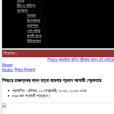
ফিচার
শিল্প ও সাহিত্য
অন্যান্য
ইসলাম
উদ্যোক্তা
ক্যাম্পাস
খেত-খামার
রুপসী বাংলা
মিডিয়াপাড়া
শিরোনাম :
শিবচরে প্রাথমিক বৃত্তি পরীক্ষায় আপন দুই ভাইয়ের অনন্
Home
Slider
,
শিবচর উপজেলা
শিবচরে চাঞ্চল্যকর দাদন হত্যা মামলার প্রধান আসামী গ্রেফতার
প্রকাশিত : রবিবার, ১২ ফেব্রুয়ারী, ২০২৩, ১১.৩৫ এএম
৮৯৬ জন সংবাদটি পড়েছেন।