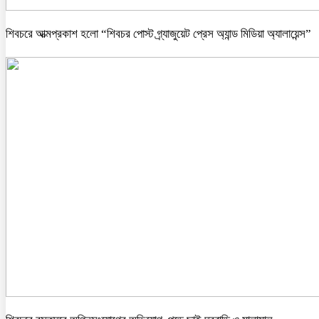
শিবচরে আত্মপ্রকাশ হলো “শিবচর পোস্ট গ্র্যাজুয়েট প্রেস অ্যান্ড মিডিয়া অ্যালায়েন্স”