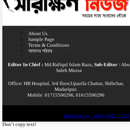
About Us
Sample Page
Terms & Conditions
আমাদের পরিবার
Editor In Chief :
Md.Rafiqul Islam Raza,
Sub-Editor
: Abu
Saleh Mussa
Office: HB Hospital, 3rd floor,Upazila Chattar, Shibchar,
Madaripur.
Mobile: 01715590296, 01615590296
© All rights reserved © 2022
BY
Developed by : JM IT SOLUTION
Don`t copy text!