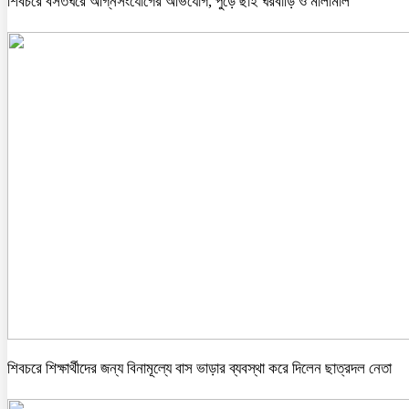
শিবচরে বসতঘরে অগ্নিসংযোগের অভিযোগ, পুড়ে ছাই ঘরবাড়ি ও মালামাল
শিবচরে শিক্ষার্থীদের জন্য বিনামূল্যে বাস ভাড়ার ব্যবস্থা করে দিলেন ছাত্রদল নেতা