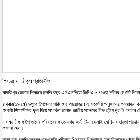
শিবচর( মাদারীপুর) প্রতিনিধিঃ
মাদারীপুর জেলার শিবচরে চলতি বছর এসএসসিতে জিপিএ ৫ পাওয়া দরিদ্র মেধাবী শিক্
রবিবার(১৯ মে) দুপুরে উপজেলা পরিষদের আয়োজনে এ সংবর্ধনা অনুষ্ঠানের আয়োজন ক
মেধাবী শিক্ষার্থীদের ফুল দিয়ে সংবর্ধনা জানান জাতীয় সংসদের চীফ হুইপ নূর-ই-আলম 
এসময় চীফ হুইপ তাদের পরিবারের হাতে নগদ অর্থ, টিন, সেলাই মেশিন সহায়তা প্রদ
ঘোষনা দেন।
জানা যায়, চলতি বছরের এসএসসি পরীক্ষায় শিবচরের শিরুয়াইল উচ্চ বিদ্যালয় থেকে বি