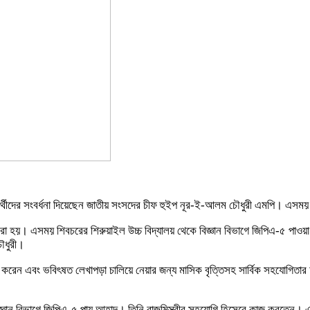
ষার্থীদের সংবর্ধনা দিয়েছেন জাতীয় সংসদের চীফ হুইপ নূর-ই-আলম চৌধুরী এমপি। এসময়
রা হয়। এসময় শিবচরের শিরুয়াইল উচ্চ বিদ্যালয় থেকে বিজ্ঞান বিভাগে জিপিএ-৫ পা
চৌধুরী।
ান করেন এবং ভবিৎষত লেখাপড়া চালিয়ে নেয়ার জন্য মাসিক বৃত্তিসহ সার্বিক সহযোগি
জ্ঞান বিভাগে জিপিএ-৫ পায় আহাদ। তিনি রাজমিস্ত্রীর সহযোগি হিসেবে কাজ করতেন। এক