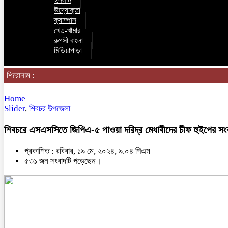
উদ্যোক্তা
ক্যাম্পাস
খেত-খামার
রুপসী বাংলা
মিডিয়াপাড়া
শিরোনাম :
Home
Slider
,
শিবচর উপজেলা
শিবচরে এসএসসিতে জিপিএ-৫ পাওয়া দরিদ্র মেধাবীদের চীফ হুইপের সংবর
প্রকাশিত : রবিবার, ১৯ মে, ২০২৪, ৯.০৪ পিএম
৫৩১ জন সংবাদটি পড়েছেন।