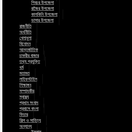
শিবচর উপজেলা
রাজৈর উপজেলা
কালকিনি উপজেলা
ডাসার উপজেলা
রাজনীতি
অর্থনীতি
খেলাধুলা
বিনোদন
আন্তর্জাতিক
চাকরীর বাজার
তথ্য প্রযুক্তি
ধর্ম
মতামত
লাইফস্টাইল
শিক্ষাঙ্গন
সম্পাদকীয়
স্বাস্থ্য
প্রধান সংবাদ
প্রবাসে বাংলা
ফিচার
শিল্প ও সাহিত্য
অন্যান্য
ইসলাম