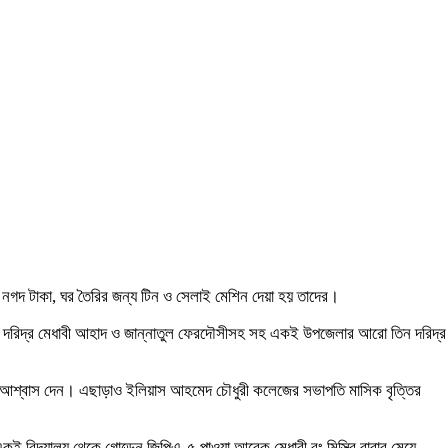
 নগদ টাকা, ঘর তৈরির জন্য টিন ও সেলাই মেশিন দেয়া হয় তাদের।
ওয়া দরিদ্র মেধাবী আহাদ ও জান্নাতুল ফেরদৌসীসহ সহ একই উপজেলার আরো তিন দরিদ্র
তার আশ্বাস দেন। এছাড়াও ইলিয়াস আহমেদ চৌধুরী কলেজের সভাপতি মাসিক বৃত্তির
ই বিদ্যালয় থেকে গোল্ডেন জিপিএ-৫ পাওয়া আরেক মেধাবী রং মিস্ত্রি বাবার মেয়ে