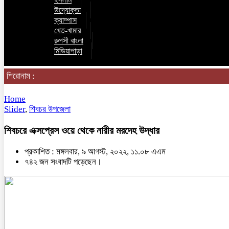
উদ্যোক্তা
ক্যাম্পাস
খেত-খামার
রুপসী বাংলা
মিডিয়াপাড়া
শিরোনাম :
Home
Slider
,
শিবচর উপজেলা
শিবচরে এক্সপ্রেস ওয়ে থেকে নারীর মরদেহ উদ্ধার
প্রকাশিত : মঙ্গলবার, ৯ আগস্ট, ২০২২, ১১.০৮ এএম
৭৪২ জন সংবাদটি পড়েছেন।