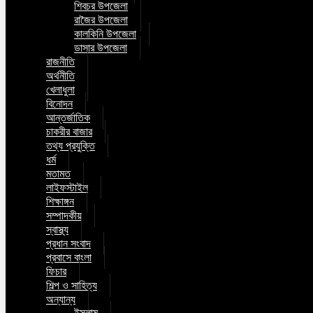
শিবচর উপজেলা
রাজৈর উপজেলা
কালকিনি উপজেলা
ডাসার উপজেলা
রাজনীতি
অর্থনীতি
খেলাধুলা
বিনোদন
আন্তর্জাতিক
চাকরীর বাজার
তথ্য প্রযুক্তি
ধর্ম
মতামত
লাইফস্টাইল
শিক্ষাঙ্গন
সম্পাদকীয়
স্বাস্থ্য
প্রধান সংবাদ
প্রবাসে বাংলা
ফিচার
শিল্প ও সাহিত্য
অন্যান্য
ইসলাম