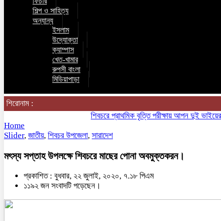
ফিচার
শিল্প ও সাহিত্য
অন্যান্য
ইসলাম
উদ্যোক্তা
ক্যাম্পাস
খেত-খামার
রুপসী বাংলা
মিডিয়াপাড়া
শিরোনাম :
শিবচরে প্রাথমিক বৃত্তি পরীক্ষায় আপন দুই ভাইয়ের অন
Home
Slider
,
জাতীয়
,
শিবচর উপজেলা
,
সারাদেশ
মৎস্য সপ্তাহ উপলক্ষে শিবচরে মাছের পোনা অবমুক্তকরন।
প্রকাশিত : বুধবার, ২২ জুলাই, ২০২০, ৭.১৮ পিএম
১১৯২ জন সংবাদটি পড়েছেন।