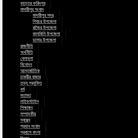
বৃহত্তর ফরিদপুর
মাদারীপুর সংবাদ
মাদারীপুর সদর
শিবচর উপজেলা
রাজৈর উপজেলা
কালকিনি উপজেলা
ডাসার উপজেলা
রাজনীতি
অর্থনীতি
খেলাধুলা
বিনোদন
আন্তর্জাতিক
চাকরীর বাজার
তথ্য প্রযুক্তি
ধর্ম
মতামত
লাইফস্টাইল
শিক্ষাঙ্গন
সম্পাদকীয়
স্বাস্থ্য
প্রধান সংবাদ
প্রবাসে বাংলা