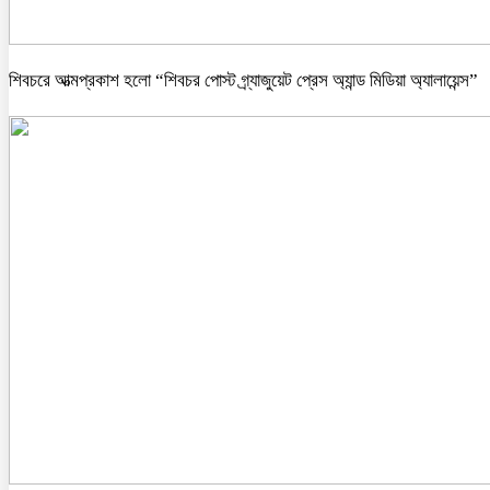
শিবচরে আত্মপ্রকাশ হলো “শিবচর পোস্ট গ্র্যাজুয়েট প্রেস অ্যান্ড মিডিয়া অ্যালায়েন্স”