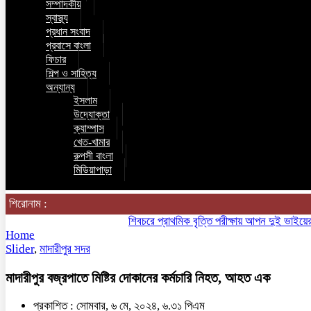
সম্পাদকীয়
স্বাস্থ্য
প্রধান সংবাদ
প্রবাসে বাংলা
ফিচার
শিল্প ও সাহিত্য
অন্যান্য
ইসলাম
উদ্যোক্তা
ক্যাম্পাস
খেত-খামার
রুপসী বাংলা
মিডিয়াপাড়া
শিরোনাম :
শিবচরে প্রাথমিক বৃত্তি পরীক্ষায় আপন দুই ভাইয়ের অনন্য
Home
Slider
,
মাদারীপুর সদর
মাদারীপুর বজ্রপাতে মিষ্টির দোকানের কর্মচারি নিহত, আহত এক
প্রকাশিত : সোমবার, ৬ মে, ২০২৪, ৬.৩১ পিএম