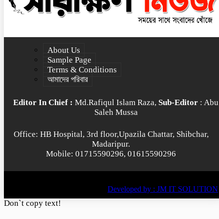
About Us
Sample Page
Terms & Conditions
আমাদের পরিবার
Editor In Chief :
Md.Rafiqul Islam Raza,
Sub-Editor
: Abu
Saleh Mussa
Office: HB Hospital, 3rd floor,Upazila Chattar, Shibchar,
Madaripur.
Mobile: 01715590296, 01615590296
© All rights reserved © 2022
BY
Developed by : JM IT SOLUTION
Don`t copy text!