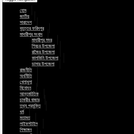
হোম
জাতীয়
সারাদেশ
বৃহত্তর ফরিদপুর
মাদারীপুর সংবাদ
মাদারীপুর সদর
শিবচর উপজেলা
রাজৈর উপজেলা
কালকিনি উপজেলা
ডাসার উপজেলা
রাজনীতি
অর্থনীতি
খেলাধুলা
বিনোদন
আন্তর্জাতিক
চাকরীর বাজার
তথ্য প্রযুক্তি
ধর্ম
মতামত
লাইফস্টাইল
শিক্ষাঙ্গন