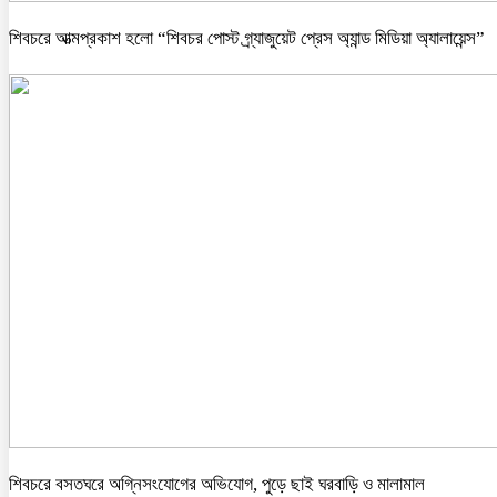
শিবচরে আত্মপ্রকাশ হলো “শিবচর পোস্ট গ্র্যাজুয়েট প্রেস অ্যান্ড মিডিয়া অ্যালায়েন্স”
শিবচরে বসতঘরে অগ্নিসংযোগের অভিযোগ, পুড়ে ছাই ঘরবাড়ি ও মালামাল