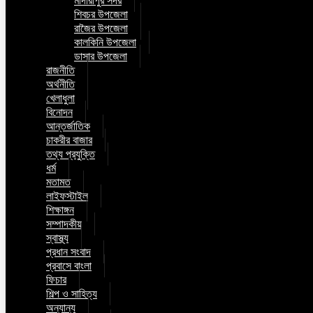
মাদারীপুর সদর
শিবচর উপজেলা
রাজৈর উপজেলা
কালকিনি উপজেলা
ডাসার উপজেলা
রাজনীতি
অর্থনীতি
খেলাধুলা
বিনোদন
আন্তর্জাতিক
চাকরীর বাজার
তথ্য প্রযুক্তি
ধর্ম
মতামত
লাইফস্টাইল
শিক্ষাঙ্গন
সম্পাদকীয়
স্বাস্থ্য
প্রধান সংবাদ
প্রবাসে বাংলা
ফিচার
শিল্প ও সাহিত্য
অন্যান্য