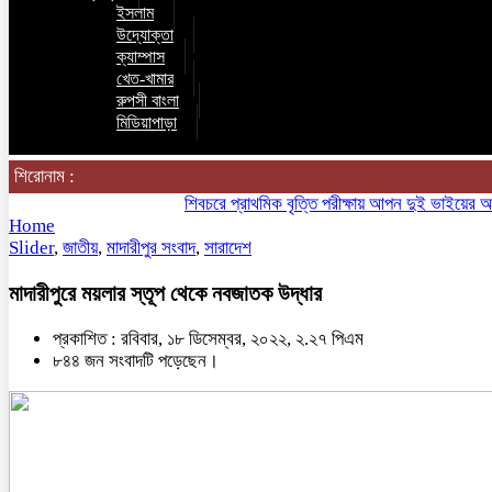
ইসলাম
উদ্যোক্তা
ক্যাম্পাস
খেত-খামার
রুপসী বাংলা
মিডিয়াপাড়া
শিরোনাম :
শিবচরে প্রাথমিক বৃত্তি পরীক্ষায় আপন দুই ভাইয়ের অনন্য সা
Home
Slider
,
জাতীয়
,
মাদারীপুর সংবাদ
,
সারাদেশ
মাদারীপুরে ময়লার স্তূপ থেকে নবজাতক উদ্ধার
প্রকাশিত : রবিবার, ১৮ ডিসেম্বর, ২০২২, ২.২৭ পিএম
৮৪৪ জন সংবাদটি পড়েছেন।