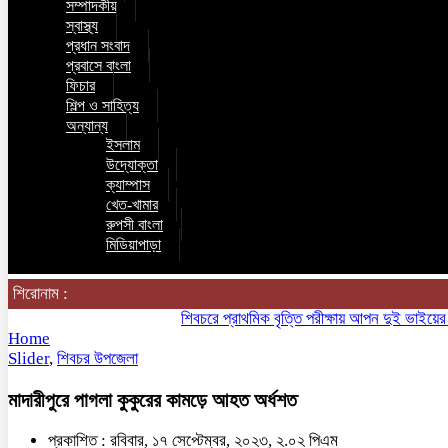
সম্পাদকীয়
স্বাস্থ্য
প্রধান সংবাদ
প্রবাসে বাংলা
ফিচার
শিল্প ও সাহিত্য
অন্যান্য
ইসলাম
উদ্যোক্তা
ক্যাম্পাস
খেত-খামার
রুপসী বাংলা
মিডিয়াপাড়া
শিরোনাম :
শিবচরে প্রাথমিক বৃত্তি পরীক্ষায় আপন দুই ভাইয়ের অনন্য 
Home
Slider
,
শিবচর উপজেলা
মাদারীপুরে পাগলা কুকুরের কামড়ে আহত অর্ধশত
প্রকাশিত : রবিবার, ১৭ সেপ্টেম্বর, ২০২৩, ২.০২ পিএম