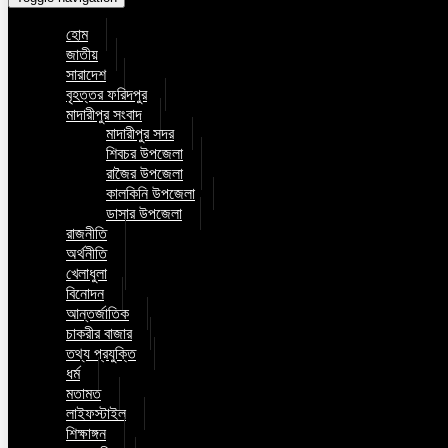
হোম
জাতীয়
সারাদেশ
বৃহত্তর ফরিদপুর
মাদারীপুর সংবাদ
মাদারীপুর সদর
শিবচর উপজেলা
রাজৈর উপজেলা
কালকিনি উপজেলা
ডাসার উপজেলা
রাজনীতি
অর্থনীতি
খেলাধুলা
বিনোদন
আন্তর্জাতিক
চাকরীর বাজার
তথ্য প্রযুক্তি
ধর্ম
মতামত
লাইফস্টাইল
শিক্ষাঙ্গন