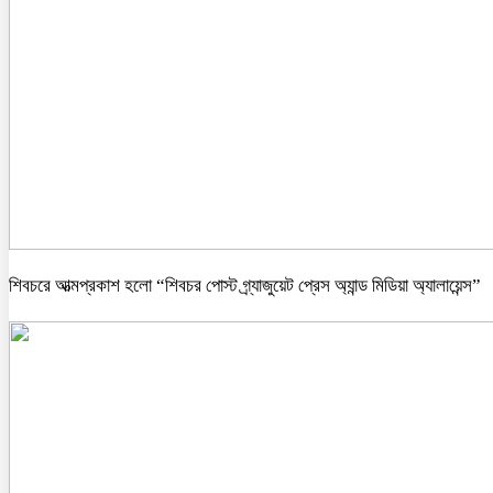
শিবচরে আত্মপ্রকাশ হলো “শিবচর পোস্ট গ্র্যাজুয়েট প্রেস অ্যান্ড মিডিয়া অ্যালায়েন্স”