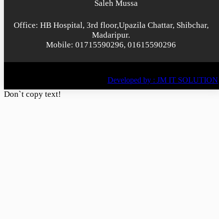
Saleh Mussa
Office: HB Hospital, 3rd floor,Upazila Chattar, Shibchar,
Madaripur.
Mobile: 01715590296, 01615590296
© All rights reserved © 2022
BY
Developed by : JM IT SOLUTION
Don`t copy text!