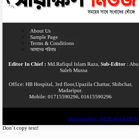
About Us
Sample Page
Terms & Conditions
আমাদের পরিবার
Editor In Chief :
Md.Rafiqul Islam Raza,
Sub-Editor
: Abu
Saleh Mussa
Office: HB Hospital, 3rd floor,Upazila Chattar, Shibchar,
Madaripur.
Mobile: 01715590296, 01615590296
© All rights reserved © 2022
BY
Developed by : JM IT SOLUTION
Don`t copy text!