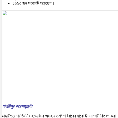
১৩৬৩ জন সংবাদটি পড়েছেন।
মাদারীপুর করেসপন্ডেন্টঃ
মাদারীপুরে প্রতিবন্ধি হতদরিদ্র অসহায় ৩শ’ পরিবারের মাঝে ঈদসামগ্রী বিতরণ করা