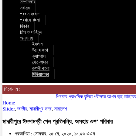
সম্পাদকীয়
স্বাস্থ্য
প্রধান সংবাদ
প্রবাসে বাংলা
ফিচার
শিল্প ও সাহিত্য
অন্যান্য
ইসলাম
উদ্যোক্তা
ক্যাম্পাস
খেত-খামার
রুপসী বাংলা
মিডিয়াপাড়া
শিরোনাম :
শিবচরে প্রাথমিক বৃত্তি পরীক্ষায় আপন দুই ভাইয়ের অনন্য
Home
Slider
,
জাতীয়
,
মাদারীপুর সদর
,
সারাদেশ
মাদারীপুরে ঈদসামগ্রী পেল প্রতিবন্ধি, অসহায় ৩শ’ পরিবার
প্রকাশিত : সোমবার, ২৫ মে, ২০২০, ১০.৫৯ এএম