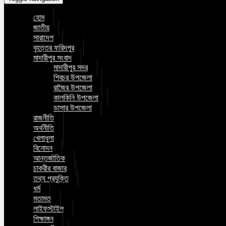
হোম
জাতীয়
সারাদেশ
বৃহত্তর ফরিদপুর
মাদারীপুর সংবাদ
মাদারীপুর সদর
শিবচর উপজেলা
রাজৈর উপজেলা
কালকিনি উপজেলা
ডাসার উপজেলা
রাজনীতি
অর্থনীতি
খেলাধুলা
বিনোদন
আন্তর্জাতিক
চাকরীর বাজার
তথ্য প্রযুক্তি
ধর্ম
মতামত
লাইফস্টাইল
শিক্ষাঙ্গন