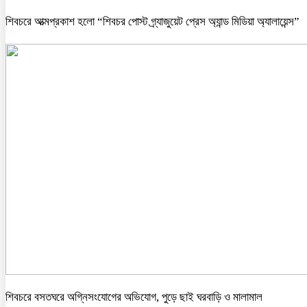
শিবচরে আত্মপ্রকাশ হলো “শিবচর পোস্ট গ্র্যাজুয়েট প্রেস অ্যান্ড মিডিয়া অ্যালায়েন্স”
শিবচরে বসতঘরে অগ্নিসংযোগের অভিযোগ, পুড়ে ছাই ঘরবাড়ি ও মালামাল