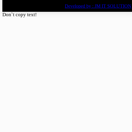
© All rights reserved © 2022
BY
Developed by : JM IT SOLUTION
Don`t copy text!