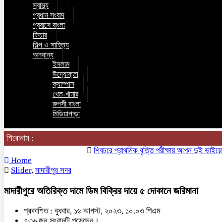
স্বাস্থ্য
প্রধান সংবাদ
প্রবাসে বাংলা
ফিচার
শিল্প ও সাহিত্য
অন্যান্য
ইসলাম
উদ্যোক্তা
ক্যাম্পাস
খেত-খামার
রুপসী বাংলা
মিডিয়াপাড়া
শিরোনাম :
শিবচরে প্রাথমিক বৃত্তি পরীক্ষায় আপন দুই ভাইয়ের অনন্
Home
Slider
,
মাদারীপুর সদর
মাদারীপুরে অতিরিক্ত দামে ডিম বিক্রির দায়ে ৫ দোকানে জরিমানা
প্রকাশিত : বুধবার, ১৬ আগস্ট, ২০২৩, ১০.০৩ পিএম
৭৩৬ জন সংবাদটি পড়েছেন।