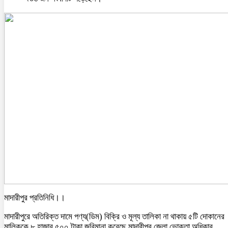
মাদারীপুর প্রতিনিধি।।
মাদারীপুরে অতিরিক্ত দামে পণ্য(ডিম) বিক্রি ও মূল্য তালিকা না থাকায় ৫টি দোকানের
মালিককে ৮ হাজার ৫০০ টাকা জরিমানা করেছে মাদারীপুর জেলা ভোক্তা অধিকার