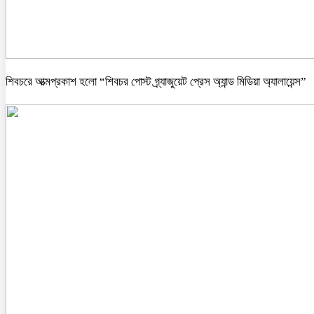
শিবচরে আত্মপ্রকাশ হলো “শিবচর পোস্ট গ্র্যাজুয়েট প্রেস অ্যান্ড মিডিয়া অ্যালায়েন্স”