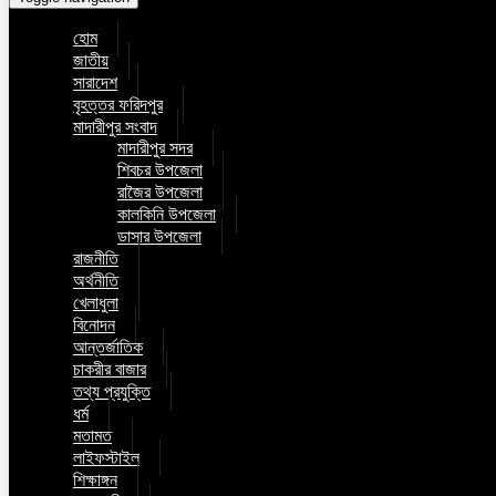
হোম
জাতীয়
সারাদেশ
বৃহত্তর ফরিদপুর
মাদারীপুর সংবাদ
মাদারীপুর সদর
শিবচর উপজেলা
রাজৈর উপজেলা
কালকিনি উপজেলা
ডাসার উপজেলা
রাজনীতি
অর্থনীতি
খেলাধুলা
বিনোদন
আন্তর্জাতিক
চাকরীর বাজার
তথ্য প্রযুক্তি
ধর্ম
মতামত
লাইফস্টাইল
শিক্ষাঙ্গন