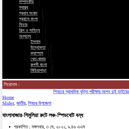
সম্পাদকীয়
স্বাস্থ্য
প্রধান সংবাদ
প্রবাসে বাংলা
ফিচার
শিল্প ও সাহিত্য
অন্যান্য
ইসলাম
উদ্যোক্তা
ক্যাম্পাস
খেত-খামার
রুপসী বাংলা
মিডিয়াপাড়া
শিরোনাম :
শিবচরে প্রাথমিক বৃত্তি পরীক্ষায় আপন দুই ভাইয়ের অনন্য
Home
Slider
,
জাতীয়
,
শিবচর উপজেলা
বাংলাবাজার-শিমুলিয়া রুটে লঞ্চ-স্পিডবোট বন্ধ
প্রকাশিত : মঙ্গলবার, ৩ মে, ২০২২, ৯.৪৬ এএম