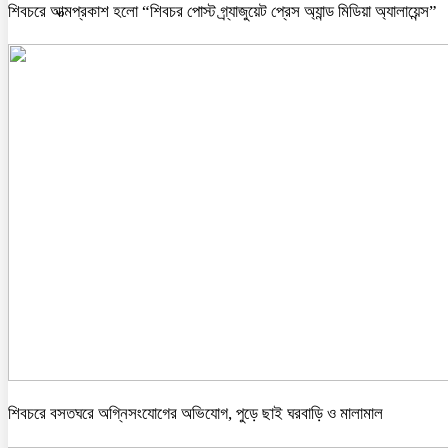
শিবচরে আত্মপ্রকাশ হলো “শিবচর পোস্ট গ্র্যাজুয়েট প্রেস অ্যান্ড মিডিয়া অ্যালায়েন্স”
শিবচরে বসতঘরে অগ্নিসংযোগের অভিযোগ, পুড়ে ছাই ঘরবাড়ি ও মালামাল