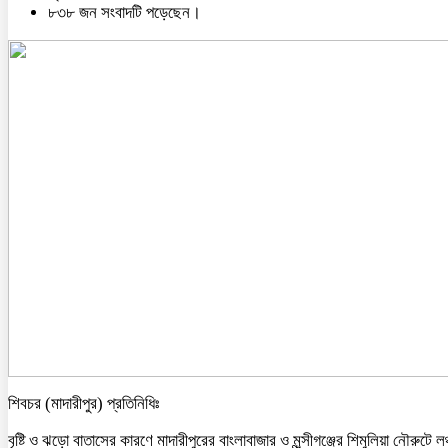
৮৩৮ জন সংবাদটি পড়েছেন।
শিবচর (মাদারীপুর) প্রতিনিধিঃ
বৃষ্টি ও ঝড়ো বাতাসের কারণে মাদারীপুরের বাংলাবাজার ও মুন্সীগঞ্জের শিমুলিয়া নৌরুটে লঞ