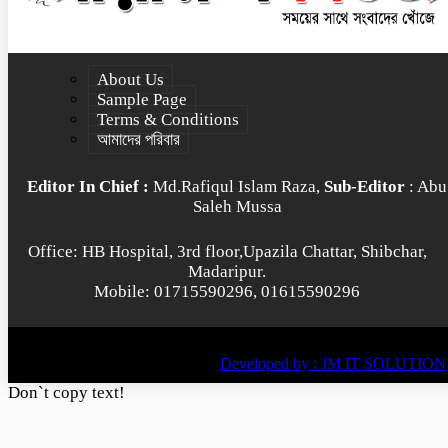
About Us
Sample Page
Terms & Conditions
আমাদের পরিবার
Editor In Chief :
Md.Rafiqul Islam Raza,
Sub-Editor
: Abu
Saleh Mussa
Office: HB Hospital, 3rd floor,Upazila Chattar, Shibchar,
Madaripur.
Mobile: 01715590296, 01615590296
© All rights reserved © 2022
BY
Developed by : JM IT SOLUTION
Don`t copy text!