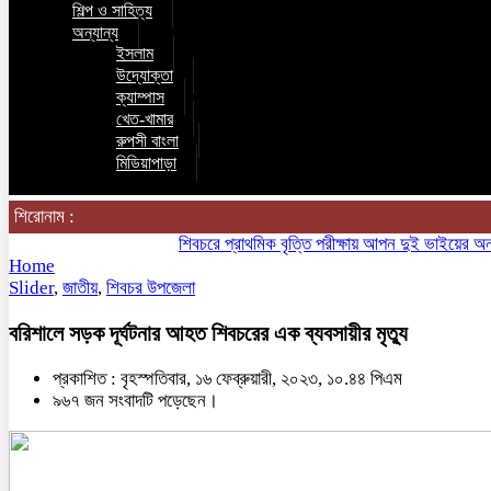
শিল্প ও সাহিত্য
অন্যান্য
ইসলাম
উদ্যোক্তা
ক্যাম্পাস
খেত-খামার
রুপসী বাংলা
মিডিয়াপাড়া
শিরোনাম :
শিবচরে প্রাথমিক বৃত্তি পরীক্ষায় আপন দুই ভাইয়ের অনন্য সাফ
Home
Slider
,
জাতীয়
,
শিবচর উপজেলা
বরিশালে সড়ক দূর্ঘটনার আহত শিবচরের এক ব্যবসায়ীর মৃত্যু
প্রকাশিত : বৃহস্পতিবার, ১৬ ফেব্রুয়ারী, ২০২৩, ১০.৪৪ পিএম
৯৬৭ জন সংবাদটি পড়েছেন।