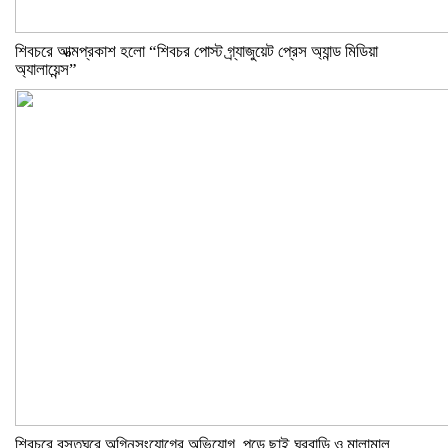
শিবচরে আত্মপ্রকাশ হলো “শিবচর পোস্ট গ্র্যাজুয়েট প্রেস অ্যান্ড মিডিয়া
অ্যালায়েন্স”
শিবচরে বসতঘরে অগ্নিসংযোগের অভিযোগ, পুড়ে ছাই ঘরবাড়ি ও মালামাল