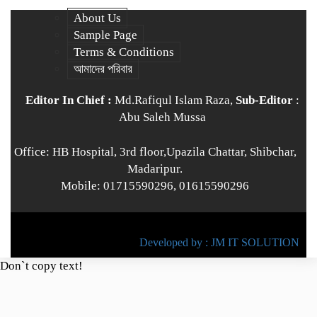
About Us
Sample Page
Terms & Conditions
আমাদের পরিবার
Editor In Chief :
Md.Rafiqul Islam Raza,
Sub-Editor
:
Abu Saleh Mussa
Office: HB Hospital, 3rd floor,Upazila Chattar, Shibchar,
Madaripur.
Mobile: 01715590296, 01615590296
© All rights reserved © 2022
BY
Developed by : JM IT SOLUTION
Don`t copy text!