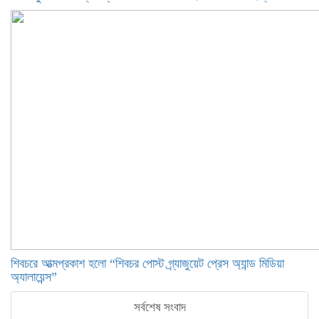
শিবচরে আত্মপ্রকাশ হলো “শিবচর পোস্ট গ্র্যাজুয়েট প্রেস অ্যান্ড মিডিয়া
অ্যালায়েন্স”
সর্বশেষ সংবাদ