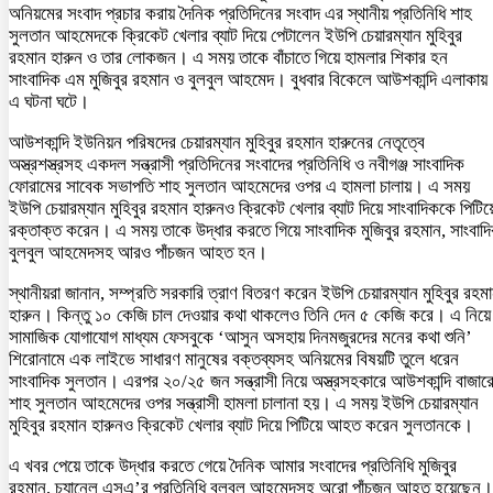
অনিয়মের সংবাদ প্রচার করায় দৈনিক প্রতিদিনের সংবাদ এর স্থানীয় প্রতিনিধি শাহ
সুলতান আহমেদকে ক্রিকেট খেলার ব্যাট দিয়ে পেটালেন ইউপি চেয়ারম্যান মুহিবুর
রহমান হারুন ও তার লোকজন। এ সময় তাকে বাঁচাতে গিয়ে হামলার শিকার হন
সাংবাদিক এম মুজিবুর রহমান ও বুলবুল আহমেদ। বুধবার বিকেলে আউশকান্দি এলাকায়
এ ঘটনা ঘটে।
আউশকান্দি ইউনিয়ন পরিষদের চেয়ারম্যান মুহিবুর রহমান হারুনের নেতৃত্বে
অস্ত্রশস্ত্রসহ একদল সন্ত্রাসী প্রতিদিনের সংবাদের প্রতিনিধি ও নবীগঞ্জ সাংবাদিক
ফোরামের সাবেক সভাপতি শাহ সুলতান আহমেদের ওপর এ হামলা চালায়। এ সময়
ইউপি চেয়ারম্যান মুহিবুর রহমান হারুনও ক্রিকেট খেলার ব্যাট দিয়ে সাংবাদিককে পিটিয়
রক্তাক্ত করেন। এ সময় তাকে উদ্ধার করতে গিয়ে সাংবাদিক মুজিবুর রহমান, সাংবাদ
বুলবুল আহমেদসহ আরও পাঁচজন আহত হন।
স্থানীয়রা জানান, সম্প্রতি সরকারি ত্রাণ বিতরণ করেন ইউপি চেয়ারম্যান মুহিবুর রহম
হারুন। কিন্তু ১০ কেজি চাল দেওয়ার কথা থাকলেও তিনি দেন ৫ কেজি করে। এ নিয়ে
সামাজিক যোগাযোগ মাধ্যম ফেসবুকে ‘আসুন অসহায় দিনমজুরদের মনের কথা শুনি’
শিরোনামে এক লাইভে সাধারণ মানুষের বক্তব্যসহ অনিয়মের বিষয়টি তুলে ধরেন
সাংবাদিক সুলতান। এরপর ২০/২৫ জন সন্ত্রাসী নিয়ে অস্ত্রসহকারে আউশকান্দি বাজার
শাহ সুলতান আহমেদের ওপর সন্ত্রাসী হামলা চালানা হয়। এ সময় ইউপি চেয়ারম্যান
মুহিবুর রহমান হারুনও ক্রিকেট খেলার ব্যাট দিয়ে পিটিয়ে আহত করেন সুলতানকে।
এ খবর পেয়ে তাকে উদ্ধার করতে গেয়ে দৈনিক আমার সংবাদের প্রতিনিধি মুজিবুর
রহমান, চ্যানেল এসএ’র প্রতিনিধি বুলবুল আহমেদসহ অরো পাঁচজন আহত হয়েছেন।