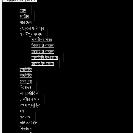
হোম
জাতীয়
সারাদেশ
বৃহত্তর ফরিদপুর
মাদারীপুর সংবাদ
মাদারীপুর সদর
শিবচর উপজেলা
রাজৈর উপজেলা
কালকিনি উপজেলা
ডাসার উপজেলা
রাজনীতি
অর্থনীতি
খেলাধুলা
বিনোদন
আন্তর্জাতিক
চাকরীর বাজার
তথ্য প্রযুক্তি
ধর্ম
মতামত
লাইফস্টাইল
শিক্ষাঙ্গন