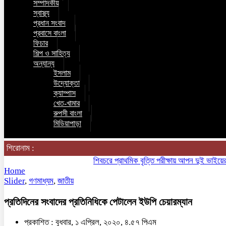
সম্পাদকীয়
স্বাস্থ্য
প্রধান সংবাদ
প্রবাসে বাংলা
ফিচার
শিল্প ও সাহিত্য
অন্যান্য
ইসলাম
উদ্যোক্তা
ক্যাম্পাস
খেত-খামার
রুপসী বাংলা
মিডিয়াপাড়া
শিরোনাম :
শিবচরে প্রাথমিক বৃত্তি পরীক্ষায় আপন দুই ভাইয়ের অনন্য
Home
Slider
,
গণমাধ্যম
,
জাতীয়
প্রতিদিনের সংবাদের প্রতিনিধিকে পেটালেন ইউপি চেয়ারম্যান
প্রকাশিত : বুধবার, ১ এপ্রিল, ২০২০, ৪.৫৭ পিএম