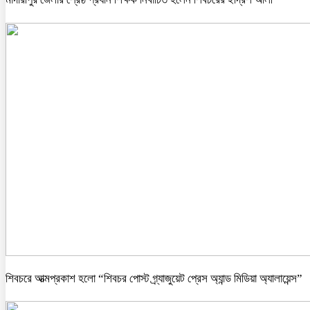
শিবচরে আত্মপ্রকাশ হলো “শিবচর পোস্ট গ্র্যাজুয়েট প্রেস অ্যান্ড মিডিয়া অ্যালায়েন্স”