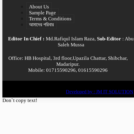
About Us
Sample Page
Terms & Conditions
আমাদের পরিবার
Editor In Chief :
Md.Rafiqul Islam Raza,
Sub-Editor
: Abu
Saleh Mussa
Office: HB Hospital, 3rd floor,Upazila Chattar, Shibchar,
Madaripur.
Mobile: 01715590296, 01615590296
© All rights reserved © 2022
BY
Developed by : JM IT SOLUTION
Don`t copy text!