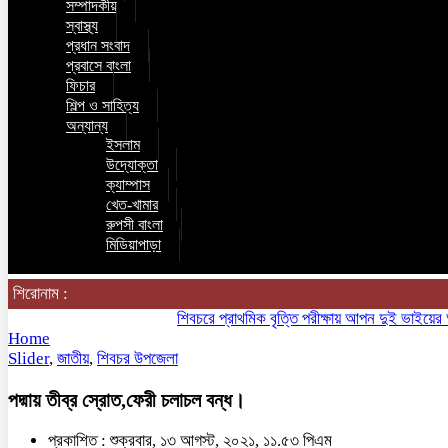
সম্পাদকীয়
স্বাস্থ্য
প্রধান সংবাদ
প্রবাসে বাংলা
ফিচার
শিল্প ও সাহিত্য
অন্যান্য
ইসলাম
উদ্যোক্তা
ক্যাম্পাস
খেত-খামার
রুপসী বাংলা
মিডিয়াপাড়া
শিরোনাম :
শিবচরে প্রাথমিক বৃত্তি পরীক্ষায় আপন দুই ভাইয়ের অনন্য 
Home
Slider
,
জাতীয়
,
শিবচর উপজেলা
পদ্মায় তীব্র স্রোত,ফেরী চলাচল বন্ধ।
প্রকাশিত : শুক্রবার, ১৩ আগস্ট, ২০২১, ১১.৫৩ পিএম