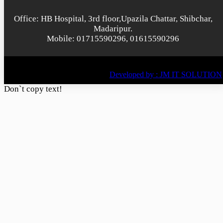
Office: HB Hospital, 3rd floor,Upazila Chattar, Shibchar,
Madaripur.
Mobile: 01715590296, 01615590296
© All rights reserved © 2022
BY
Developed by : JM IT SOLUTION
Don`t copy text!