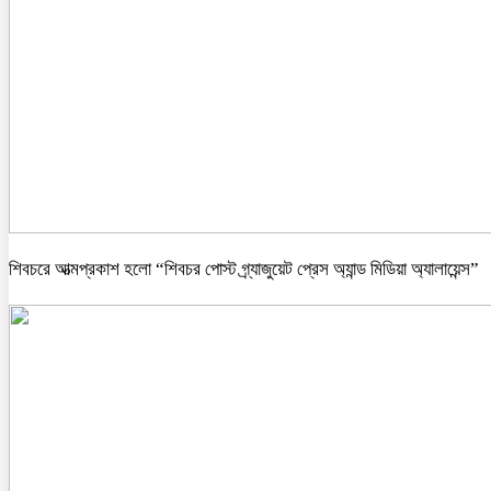
শিবচরে আত্মপ্রকাশ হলো “শিবচর পোস্ট গ্র্যাজুয়েট প্রেস অ্যান্ড মিডিয়া অ্যালায়েন্স”