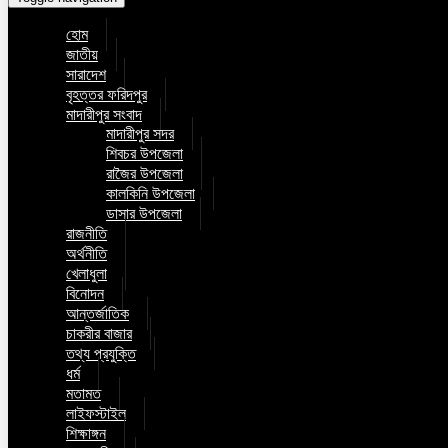
হোম
জাতীয়
সারাদেশ
বৃহত্তর ফরিদপুর
মাদারীপুর সংবাদ
মাদারীপুর সদর
শিবচর উপজেলা
রাজৈর উপজেলা
কালকিনি উপজেলা
ডাসার উপজেলা
রাজনীতি
অর্থনীতি
খেলাধুলা
বিনোদন
আন্তর্জাতিক
চাকরীর বাজার
তথ্য প্রযুক্তি
ধর্ম
মতামত
লাইফস্টাইল
শিক্ষাঙ্গন