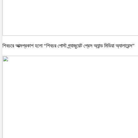
শিবচরে আত্মপ্রকাশ হলো “শিবচর পোস্ট গ্র্যাজুয়েট প্রেস অ্যান্ড মিডিয়া অ্যালায়েন্স”