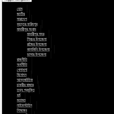
হোম
জাতীয়
সারাদেশ
বৃহত্তর ফরিদপুর
মাদারীপুর সংবাদ
মাদারীপুর সদর
শিবচর উপজেলা
রাজৈর উপজেলা
কালকিনি উপজেলা
ডাসার উপজেলা
রাজনীতি
অর্থনীতি
খেলাধুলা
বিনোদন
আন্তর্জাতিক
চাকরীর বাজার
তথ্য প্রযুক্তি
ধর্ম
মতামত
লাইফস্টাইল
শিক্ষাঙ্গন