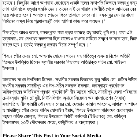
রয়েছে। কিছুদিন আগে আপনারা দেখেছেন একটি দলের সভাপতি কিভাবে বঙ্গবন্ধু কন্য
শেখ হাসিনাকে হত্যার হুমকি দেয়। তাদের এই যে খারাপ রাজনীতি থেকে আমাদের বের
হয়ে আসতে হবে। আমাদের পেছনে ফিরে তাকালে চলবে না। বঙ্গবন্ধুর সোনার বাংলা
নির্মানের লক্ষ্য নিয়ে প্রধানমন্ত্রী শেখ হাসিনা কাজ করে যাচ্ছেন।’
চিফ হুইপ আরও বলেন, বঙ্গবন্ধুকে যারা হত্যা করেছে শুধু তারাই খুনি নয়। যারা এই
হত্যাকাণ্ডের নেপথ্যে মদদদাতা ছিল তাদেরও বাংলার মাটিতে সম্মুখে আনতে হবে, বিচা
করতে হবে। তবেই বঙ্গবন্ধু হত্যার বিচার সম্পূর্ণ হবে। ‘
শিবচর পৌর মেয়র মো. আওলাদ হোসেন খানের সভাপতিত্বে এসময় বিশেষ অতিথি
হিসেবে উপস্থিত ছিলেন স্থানীয় সরকার বিভাগের অতিরিক্ত সচিব মো. খাইরুল
ইসলাম।
অন্যদের মধ্যে উপস্থিত ছিলেন- স্থানীয় সরকার বিভাগের যুগ্ম সচিব মো. জসিম উদ্দিন
স্থানীয় সরকার মাদারীপুর এর উপ-সচিব নজরুল ইসলাম, জনস্বাস্থ্য প্রকৌশল
অধিদপ্তরের অতিরিক্ত প্রধান প্রকৌশলী মীর আব্দুস শহিদ, মাদারীপুর জেলা পরিষদের
চেয়ারম্যান মুনির চৌধুরী, মিউনিসিপাল অ্যাসোসিয়েসন অব বাংলাদেশের (ম্যাব)
সভাপতি ও নীলফামারী পৌরসভার মেয়র মো. দেওয়ান কামাল আহমেদ, সাধারণ সম্পাদ
ও মাদারীপুর পৌর মেয়র খালিদ হোসাইন ইয়াদ, শিবচর উপজেলা পরিষদের চেয়ারম্যান
আব্দুল লতিফ মোল্লা, শিবচর উপজেলা নির্বাহী কর্মকর্তা (ইউএনও) মো. রাজিবুল
ইসলামসহ ২৩টি পৌরসভার মেয়র, কাউন্সিলর ও অন্যান্যরা।
Please Share This Post in Your Social Media