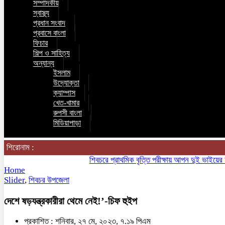
সম্পাদকীয়
স্বাস্থ্য
প্রধান সংবাদ
প্রবাসে বাংলা
ফিচার
শিল্প ও সাহিত্য
অন্যান্য
ইসলাম
উদ্যোক্তা
ক্যাম্পাস
খেত-খামার
রুপসী বাংলা
মিডিয়াপাড়া
শিরোনাম :
শিবচরে প্রাথমিক বৃত্তি পরীক্ষায় আপন দুই ভাইয়ের অনন্য 
Home
Slider
,
শিবচর উপজেলা
দেশে ষড়যন্ত্রকারীরা থেমে নেই!’-চিফ হুইপ
প্রকাশিত : শনিবার, ২৭ মে, ২০২৩, ৭.১৯ পিএম