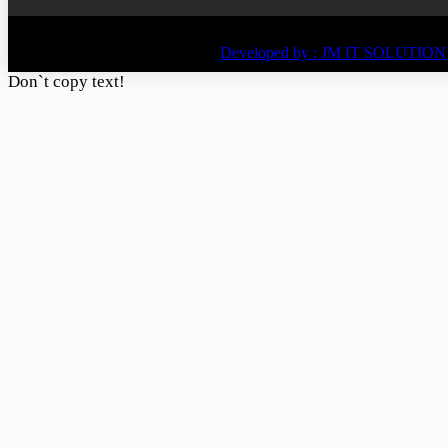
© All rights reserved © 2022
BY
Developed by : JM IT SOLUTION
Don`t copy text!