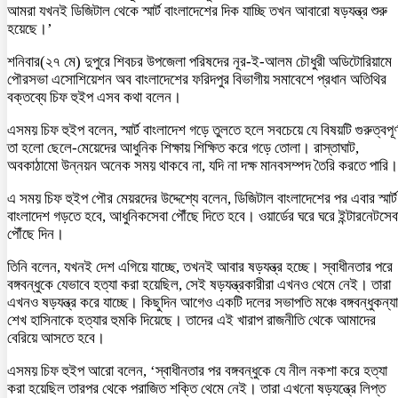
আমরা যখনই ডিজিটাল থেকে স্মার্ট বাংলাদেশের দিক যাচ্ছি তখন আবারো ষড়যন্ত্র শুরু
হয়েছে।’
শনিবার(২৭ মে) দুপুরে শিবচর উপজেলা পরিষদের নূর-ই-আলম চৌধুরী অডিটোরিয়ামে
পৌরসভা এসোশিয়েশন অব বাংলাদেশের ফরিদপুর বিভাগীয় সমাবেশে প্রধান অতিথির
বক্তব্যে চিফ হুইপ এসব কথা বলেন।
এসময় চিফ হুইপ বলেন, স্মার্ট বাংলাদেশ গড়ে তুলতে হলে সবচেয়ে যে বিষয়টি গুরুত্বপূর্
তা হলো ছেলে-মেয়েদের আধুনিক শিক্ষায় শিক্ষিত করে গড়ে তোলা। রাস্তাঘাট,
অবকাঠামো উন্নয়ন অনেক সময় থাকবে না, যদি না দক্ষ মানবসম্পদ তৈরি করতে পারি।
এ সময় চিফ হুইপ পৌর মেয়রদের উদ্দেশ্যে বলেন, ডিজিটাল বাংলাদেশের পর এবার স্মার্ট
বাংলাদেশ গড়তে হবে, আধুনিকসেবা পৌঁছে দিতে হবে। ওয়ার্ডের ঘরে ঘরে ইন্টারনেটসেব
পৌঁছে দিন।
তিনি বলেন, যখনই দেশ এগিয়ে যাচ্ছে, তখনই আবার ষড়যন্ত্র হচ্ছে। স্বাধীনতার পরে
বঙ্গবন্ধুকে যেভাবে হত্যা করা হয়েছিল, সেই ষড়যন্ত্রকারীরা এখনও থেমে নেই। তারা
এখনও ষড়যন্ত্র করে যাচ্ছে। কিছুদিন আগেও একটি দলের সভাপতি মঞ্চে বঙ্গবন্ধুকন্যা
শেখ হাসিনাকে হত্যার হুমকি দিয়েছে। তাদের এই খারাপ রাজনীতি থেকে আমাদের
বেরিয়ে আসতে হবে।
এসময় চিফ হুইপ আরো বলেন, ‘স্বাধীনতার পর বঙ্গবন্ধুকে যে নীল নকশা করে হত্যা
করা হয়েছিল তারপর থেকে পরাজিত শক্তি থেমে নেই। তারা এখনো ষড়যন্ত্রে লিপ্ত