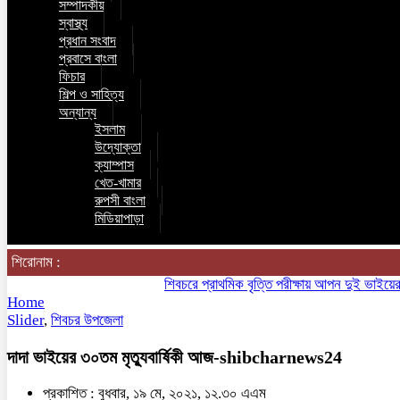
সম্পাদকীয়
স্বাস্থ্য
প্রধান সংবাদ
প্রবাসে বাংলা
ফিচার
শিল্প ও সাহিত্য
অন্যান্য
ইসলাম
উদ্যোক্তা
ক্যাম্পাস
খেত-খামার
রুপসী বাংলা
মিডিয়াপাড়া
শিরোনাম :
শিবচরে প্রাথমিক বৃত্তি পরীক্ষায় আপন দুই ভাইয়ের অনন্য
Home
Slider
,
শিবচর উপজেলা
দাদা ভাইয়ের ৩০তম মৃত্যুবার্ষিকী আজ-shibcharnews24
প্রকাশিত : বুধবার, ১৯ মে, ২০২১, ১২.৩০ এএম