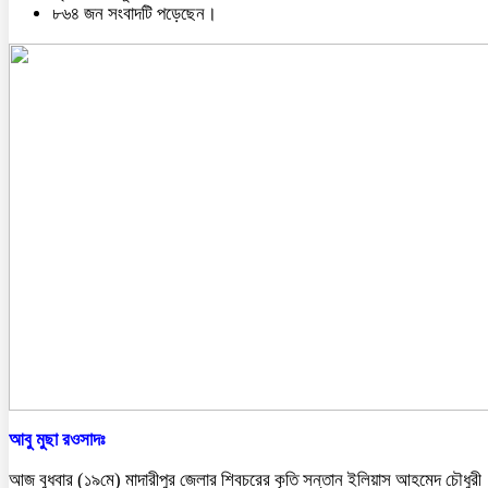
৮৬৪ জন সংবাদটি পড়েছেন।
আবু মুছা রওসাদঃ
আজ বুধবার (১৯মে) মাদারীপুর জেলার শিবচরের কৃতি সন্তান ইলিয়াস আহমেদ চৌধুরী