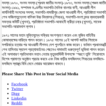
সদস্য ১৯৭০, সংসদ সদস্য (প্রথম জাতীয় সংসদ)-১৯৭৩, সংসদ সদস্য (পঞ্চম জাতী
সংসদ)-১৯৯১, সম্পাদক মণ্ডলীর সভাপতি-দৈনিক বাংলার বাণী, আওয়ামী লীগ
কার্যনির্বাহী সংসদের সদস্য, সভাপতি-মাদারীপুর জেলা আওয়ামী লীগ, প্রতিষ্ঠাতা সভাপত
শেখ ফজিলাতুন্নেসা বালিকা উচ্চ বিদ্যালয় (শিবচর), সভাপতি-মংলা বন্দর ব্যবহারকারী
সমন্বয় কমিটি (খুলনা), প্রতিষ্ঠাতা সভাপতি-আবাহনী ক্রীড়া চক্র (খুলনা), সাবেক
সভাপতি-আরামবাগ ক্লাব।
১৯৭১ সালের মহান মুক্তিযুদ্ধে সক্রিয় অংশগ্রহণ করেন এবং মুজিব বাহিনীর
কোষাধ্যক্ষের দায়িত্ব পালন করেন। ১৯৭৫ সালের ১৫ই আগস্ট জাতির পিতাকে
সপরিবারে হত্যার পর আওয়ামী লীগসহ দেশ পুনর্গঠনে কাজ করেন। বর্তমান প্রধানমন্ত্র
শেখ হাসিনার স্বদেশ প্রত্যাবর্তনের পেছনেও দাদাভাই গুরুত্বপূর্ণ ভূমিকা পালন করেন
এই অসাধারণ প্রতিভাবান মহান নেতার মৃত্যুবার্ষিকী উপলক্ষে ‘স্মরণে তুমি’ শিরোনামে
বিশেষ প্রামাণ্য অনুষ্ঠান প্রচার করবে এবং নিজ বাড়ীর মসজিদসহ শিবচরের মসজিদে-
মসজিদে স্বাস্থ্য বিধি মেনে দোয়ার আয়োজন থাকবে।
Please Share This Post in Your Social Media
Facebook
Twitter
Digg
Linkedin
Reddit