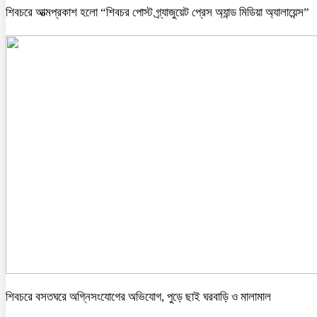
শিবচরে আত্মপ্রকাশ হলো “শিবচর পোস্ট গ্র্যাজুয়েট প্রেস অ্যান্ড মিডিয়া অ্যালায়েন্স”
শিবচরে বসতঘরে অগ্নিসংযোগের অভিযোগ, পুড়ে ছাই ঘরবাড়ি ও মালামাল