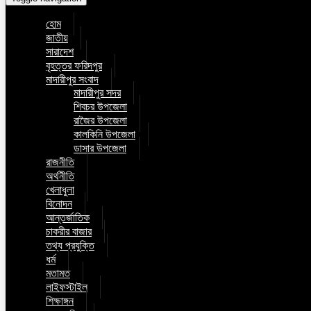
হোম
জাতীয়
সারাদেশ
বৃহত্তর ফরিদপুর
মাদারীপুর সংবাদ
মাদারীপুর সদর
শিবচর উপজেলা
রাজৈর উপজেলা
কালকিনি উপজেলা
ডাসার উপজেলা
রাজনীতি
অর্থনীতি
খেলাধুলা
বিনোদন
আন্তর্জাতিক
চাকরীর বাজার
তথ্য প্রযুক্তি
ধর্ম
মতামত
লাইফস্টাইল
শিক্ষাঙ্গন