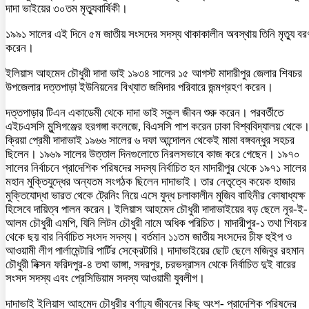
দাদা ভাইয়ের ৩০তম মৃত্যুবার্ষিকী।
১৯৯১ সালের এই দিনে ৫ম জাতীয় সংসদের সদস্য থাকাকালীন অবস্থায় তিনি মৃত্যু বর
করেন।
ইলিয়াস আহমেদ চৌধুরী দাদা ভাই ১৯৩৪ সালের ১৫ আগস্ট মাদারীপুর জেলার শিবচর
উপজেলার দত্তপাড়া ইউনিয়নের বিখ্যাত জমিদার পরিবারে জন্মগ্রহণ করেন।
দত্তপাড়ার টিএন একাডেমী থেকে দাদা ভাই স্কুল জীবন শুরু করেন। পরবর্তীতে
এইচএসসি মুন্সিগঞ্জের হরগঙ্গা কলেজে, বিএসসি পাশ করেন ঢাকা বিশ্ববিদ্যালয় থেকে
ক্রিয়া প্রেমী দাদাভাই ১৯৬৬ সালের ৬ দফা আন্দোলন থেকেই মামা বঙ্গবন্ধুর সহচর
ছিলেন। ১৯৬৯ সালের উত্তাল দিনগুলোতে নিরলসভাবে কাজ করে গেছেন। ১৯৭০
সালের নির্বাচনে প্রাদেশিক পরিষদের সদস্য নির্বাচিত হন মাদারীপুর থেকে ১৯৭১ সালের
মহান মুক্তিযুদ্ধের অন্যতম সংগঠক ছিলেন দাদাভাই। তার নেতৃত্বে কয়েক হাজার
মুক্তিযোদ্ধা ভারত থেকে ট্রেনিং নিয়ে এসে যুদ্ধ চলাকালীন মুজিব বাহিনীর কোষাধ্যক্ষ
হিসেবে দায়িত্ব পালন করেন। ইলিয়াস আহমেদ চৌধুরী দাদাভাইয়ের বড় ছেলে নূর-ই-
আলম চৌধুরী এমপি, যিনি লিটন চৌধুরী নামে অধিক পরিচিত। মাদারীপুর-১ তথা শিবচর
থেকে ছয় বার নির্বাচিত সংসদ সদস্য। বর্তমান ১১তম জাতীয় সংসদের চীফ হুইপ ও
আওয়ামী লীগ পার্লামেন্টারি পার্টির সেক্রেটারি। দাদাভাইয়ের ছোট ছেলে মজিবুর রহমান
চৌধুরী নিক্সন ফরিদপুর-৪ তথা ভাঙ্গা, সদরপুর, চরভদ্রাসন থেকে নির্বাচিত দুই বারের
সংসদ সদস্য এবং প্রেসিডিয়াম সদস্য আওয়ামী যুবলীগ।
দাদাভাই ইলিয়াস আহমেদ চৌধুরীর বর্ণাঢ্য জীবনের কিছু অংশ- প্রাদেশিক পরিষদের