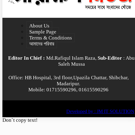
About Us
Sample Page
Terms & Conditions
আমাদের পরিবার
Editor In Chief :
Md.Rafiqul Islam Raza,
Sub-Editor
: Abu
Saleh Mussa
Office: HB Hospital, 3rd floor,Upazila Chattar, Shibchar,
Madaripur.
Mobile: 01715590296, 01615590296
© All rights reserved © 2022
BY
Developed by : JM IT SOLUTION
Don`t copy text!