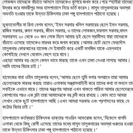
লোকজন তাদেরকে বাঁচাতে আসলে তদেরকেও কুপিয়ে জখম করে।পরে স্হানীরা তাদের
উদ্ধার করে মাদারীপুর সদর হাসপাতালে নিয়ে ভর্তি করেন। মাসুদ তালুকদারের অবস্থা
অবনতি হওয়ায় তাকে উন্নত চিকিৎসার ঢাকা পঙ্গু হাসপাতালে পাঠানো হয়েছে।
ভুক্তভোগীর মা রিনা বেগম বলেন,’ইমন সরদার খলিল সরদারের ছেলে ইমন সরদার,
রাজিব সরদার, রুমন সরদার, জীবন সরদার, ও তাদের লোকজন,ফয়সাল সরদার,বাদল
সরদারসহ ২০ থেকে ৩০ জন লোক মিলে আমার দুই ছেলে স্বামীসহ যারা তাদেরকে
বাঁচাতে এসেছে তাদেকেও মারধর করে জখম করেছে।আমার ছোট ছেলে ফেরদৌস
তালুকদার কোরআনের হাফেজ সে ইমামতি করে একটি মসজিদ তাকে এমনভাবে
কোপাইছে দেখলে যেকোন বেহুশ হয়ে যাবে।
এছাড়া আমার বড় ছেলে কেমন ভাবে মারছে তাকে এখন ঢাকা নেওয়া লাগছে আমার।
আমি তাদের বিচার চাই।’
হাফেজের বাবা ওহিদ তালুকদার বলেন,’আমার ছেলে তুমি বলার অপরাধে তারা আমার
ছেলেদেরকে মারধর করছে তারাও এলাকায় সন্ত্রাসবাহিনী করে তাদের কথা না শুনলে তা
সবাইকে এভাবে মারে। তাদের যন্ত্রণায় আমরা এখন থাকতে পারিনা আমার ছেলেদেরক
কোপানোর পরও এক ঘন্টা তারা আমাদেরকে ঘর বন্দী করে রাখছে। কোন মতে আমরা
সেখান থেকে ছুটে হাসপাতালে আছি।এখন আমরা সরকার এবং প্রশাসনের কাছে যে
কঠোর বিচার চাই।’
হাসপাতালে কর্তব্যরত চিকিৎসক ডাক্তার শাওরিন আফরোজ বলেন,’বিকেলে খাগদি
এলাকা থেকে কিছু রোগী এসেছে তাদের মধ্যে মাসুদ তালুকদারের অবস্থা গুরুতর হওয়া
তাকে উন্নত চিকিৎসার ঢাকা পঙ্গু হাসপাতালে পাঠানো হয়েছে।’