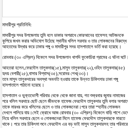
মাদারীপুর প্রতিনিধি:
মাদারীপুর সদর উপজেলায় তুমি বলে ডাকার অপরাধে কোরআনের হাফেসহ আটজনকে
কুপিয়ে জখম করার অভিযোগ উঠেছে স্থানীয় খলিল সরদার ও তার লোকজনের বিরুদ্ধে
আহতদের উদ্ধার করে ঢাকার পঙ্গু ও মাদারীপুর সদর হাসপাতালে ভর্তি করা হয়েছে।
রোববার (৩০ এপ্রিল) বিকেলে সদর উপজেলান খাগদি ফুকোচিয়া গ্রামের এ ঘটনা ঘটে
আহতরা হলেন,ফেরদৌস তালুকদার(১৫),মাসুদ তালুকদার(২২),ওহিদ তালুকদার(৪৫)
হৃদয় বেপারী(২৫),বাসার বিশ্বাস(৩৫),সরোবর শেখ(৩৩)।
তবে মাসুদ তালুকদারের অবস্থা অবনতি হওয়ায় তাকে উন্নত চিকিৎসার ঢাকা পঙ্গু
হাসপাতালে পাঠানো হয়েছে।
হাসপাতাল ও ভুক্তভোগী পরিবার থেকে থেকে জানা যায়, গত শুক্রবার জুমার নামাজের
পরে খলিল সরদারে ছোট ছেলে জীবনকে হাফেজ ফেরদৌস তালুকদার তুমি বলার অপরাধ
তাকে মারধর করে খলিলের ছেলে ও তার লোকজনেরা।পরে তারা স্হানীয় লোকজন
দেখলে পালিয়ে যায়।সেই ক্রোধে আজ রোববার (৩০ এপ্রিল) বিকেলে বাড়ি পাশে ডেক
নিয়ে খলিল সরদারে ছেলে ও লোকজনেরা মিলে হাফেজ ফেরদৌস তালুকদারকে মারতে
থাকে। পরে তার চিকিৎসা শুনে ফেরদৌস এর বড় ভাই মাসুদ তালুকদারসহ তার পরিবারে