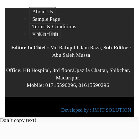
About Us
Sample Page
Terms & Conditions
আমাদের পরিবার
Editor In Chief :
Md.Rafiqul Islam Raza,
Sub-Editor
:
Abu Saleh Mussa
Office: HB Hospital, 3rd floor,Upazila Chattar, Shibchar,
Madaripur.
Mobile: 01715590296, 01615590296
© All rights reserved © 2022
BY
Developed by : JM IT SOLUTION
Don`t copy text!