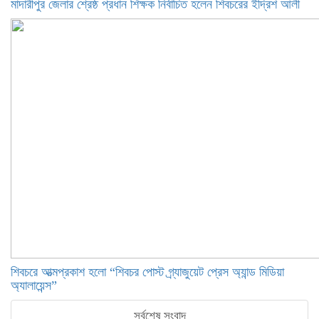
মাদারীপুর জেলার শ্রেষ্ঠ প্রধান শিক্ষক নির্বাচিত হলেন শিবচরের ইদ্রিশ আলী
শিবচরে আত্মপ্রকাশ হলো “শিবচর পোস্ট গ্র্যাজুয়েট প্রেস অ্যান্ড মিডিয়া
অ্যালায়েন্স”
সর্বশেষ সংবাদ