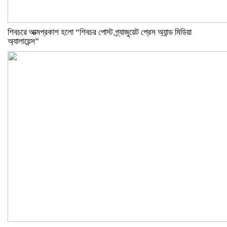
শিবচরে আত্মপ্রকাশ হলো “শিবচর পোস্ট গ্র্যাজুয়েট প্রেস অ্যান্ড মিডিয়া
অ্যালায়েন্স”