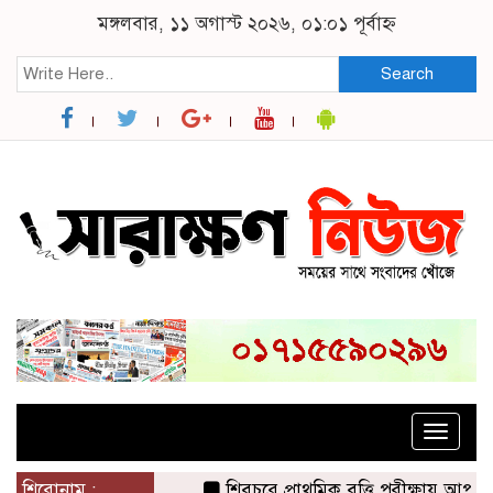
মঙ্গলবার, ১১ অগাস্ট ২০২৬, ০১:০১ পূর্বাহ্ন
Search
Toggle
naviga
শিরোনাম :
শিবচরে প্রাথমিক বৃত্তি পরীক্ষায় আপন দুই 