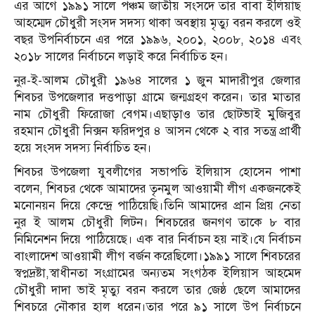
এর আগে ১৯৯১ সালে পঞ্চম জাতীয় সংসদে তার বাবা ইলিয়াছ
আহম্মেদ চৌধুরী সংসদ সদস্য থাকা অবস্থায় মৃত্যু বরন করলে ওই
বছর উপনির্বাচনে এর পরে ১৯৯৬, ২০০১, ২০০৮, ২০১৪ এবং
২০১৮ সালের নির্বাচনে লড়াই করে নির্বাচিত হন।
নুর-ই-আলম চৌধুরী ১৯৬৪ সালের ১ জুন মাদারীপুর জেলার
শিবচর উপজেলার দত্তপাড়া গ্রামে জন্মগ্রহণ করেন। তার মাতার
নাম চৌধুরী ফিরোজা বেগম।এছাড়াও তার ছোটভাই মুজিবুর
রহমান চৌধুরী নিক্সন ফরিদপুর ৪ আসন থেকে ২ বার সতন্ত্র প্রার্থী
হয়ে সংসদ সদস্য নির্বাচিত হন।
শিবচর উপজেলা যুবলীগের সভাপতি ইলিয়াস হোসেন পাশা
বলেন, শিবচর থেকে আমাদের তৃনমুল আওয়ামী লীগ একজনকেই
মনোনয়ন দিয়ে কেন্দ্রে পাঠিয়েছি।তিনি আমাদের প্রান প্রিয় নেতা
নুর ই আলম চৌধুরী লিটন। শিবচরের জনগণ তাকে ৮ বার
নিমিনেশন দিয়ে পাঠিয়েছে। এক বার নির্বাচন হয় নাই।যে নির্বাচন
বাংলাদেশ আওয়ামী লীগ বর্জন করেছিলো।১৯৯১ সালে শিবচরের
স্বপ্নদ্রষ্টা,স্বাধীনতা সংগ্রামের অন্যতম সংগঠক ইলিয়াস আহমেদ
চৌধুরী দাদা ভাই মৃত্যু বরন করলে তার জেষ্ঠ ছেলে আমাদের
শিবচরে নৌকার হাল ধরেন।তার পরে ৯১ সালে উপ নির্বাচনে